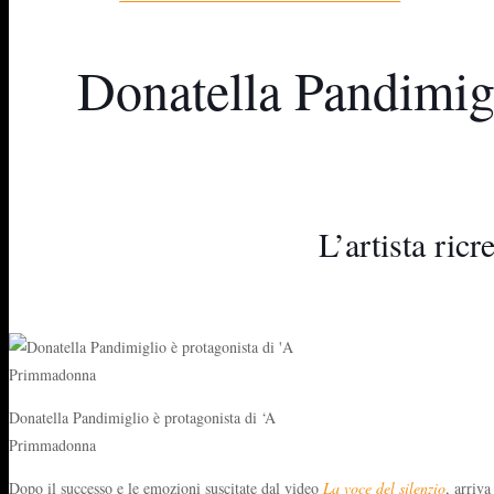
Donatella Pandimig
L’artista ric
Donatella Pandimiglio è protagonista di ‘A
Primmadonna
Dopo il successo e le emozioni suscitate dal video
La voce del silenzio
, arriv