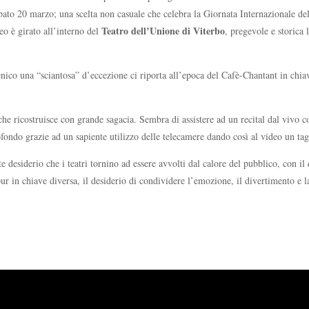
abato 20 marzo; una scelta non casuale che celebra la Giornata Internazionale de
Teatro dell’Unione di Viterbo
eo è girato all’interno del
, pregevole e storica
ico una “sciantosa” d’eccezione ci riporta all’epoca del Cafè-Chantant in chia
 che ricostruisce con grande sagacia. Sembra di assistere ad un recital dal vivo co
ofondo grazie ad un sapiente utilizzo delle telecamere dando così al video un tagli
 desiderio che i teatri tornino ad essere avvolti dal calore del pubblico, con il
 in chiave diversa, il desiderio di condividere l’emozione, il divertimento e l