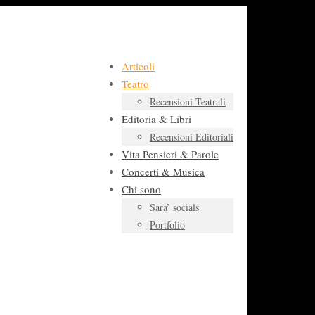
Articoli
Teatro
Recensioni Teatrali
Editoria & Libri
Recensioni Editoriali
Vita Pensieri & Parole
Concerti & Musica
Chi sono
Sara’ socials
Portfolio