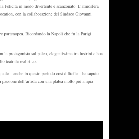
lla Felicità in modo divertente e scanzonato. L’atmosfera
 location, con la collaborazione del Sindaco Giovanni
ve partenopea. Ricordando la Napoli che fu la Parigi
n la protagonista sul palco, elegantissima tra lustrini e boa
o teatrale realistico.
 quale – anche in questo periodo così difficile – ha saputo
a passione dell’artista con una platea molto più ampia