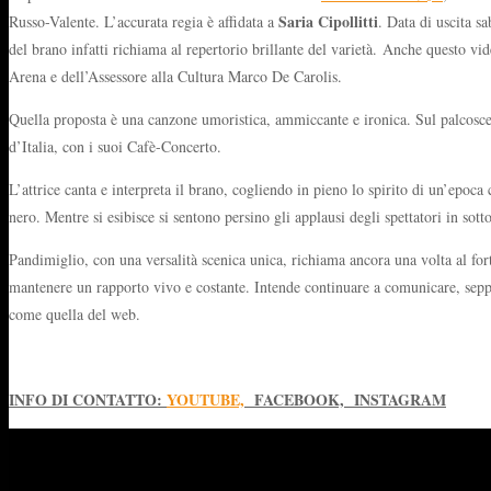
Saria Cipollitti
Russo-Valente. L’accurata regia è affidata a
. Data di uscita s
del brano infatti richiama al repertorio brillante del varietà. Anche questo vid
Arena e dell’Assessore alla Cultura Marco De Carolis.
Quella proposta è una canzone umoristica, ammiccante e ironica. Sul palcoscen
d’Italia, con i suoi Cafè-Concerto.
L’attrice canta e interpreta il brano, cogliendo in pieno lo spirito di un’epoca
nero. Mentre si esibisce si sentono persino gli applausi degli spettatori in sott
Pandimiglio, con una versalità scenica unica, richiama ancora una volta al forte
mantenere un rapporto vivo e costante. Intende continuare a comunicare, seppur
come quella del web.
INFO DI CONTATTO:
YOUTUBE,
FACEBOOK, INSTAGRAM