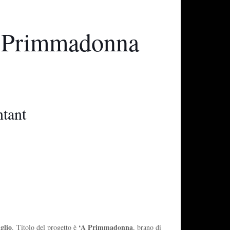
‘A Primmadonna
ntant
glio
‘A Primmadonna
. Titolo del progetto è
, brano di