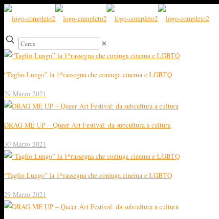
✕
“Taglio Lungo” la 1^rassegna che coniuga cinema e LGBTQ
29 Marzo 2021
DRAG ME UP – Queer Art Festival: da subcultura a cultura
30 Marzo 2021
“Taglio Lungo” la 1^rassegna che coniuga cinema e LGBTQ
29 Marzo 2021