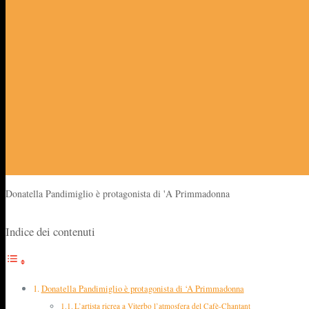
Donatella Pandimiglio è protagonista di 'A Primmadonna
Indice dei contenuti
Donatella Pandimiglio è protagonista di ‘A Primmadonna
L’artista ricrea a Viterbo l’atmosfera del Cafè-Chantant