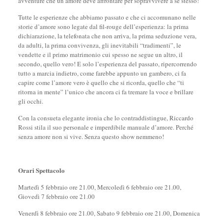
avventure che un amore deve affrontare per sopravvivere a sé stesso!
Tutte le esperienze che abbiamo passato e che ci accomunano nelle
storie d’amore sono legate dal fil-rouge dell’esperienza: la prima
dichiarazione, la telefonata che non arriva, la prima seduzione vera,
da adulti, la prima convivenza, gli inevitabili “tradimenti”, le
vendette e il primo matrimonio cui spesso ne segue un altro, il
secondo, quello vero! E solo l’esperienza del passato, ripercorrendo
tutto a marcia indietro, come farebbe appunto un gambero, ci fa
capire come l’amore vero è quello che si ricorda, quello che “ti
ritorna in mente” l’unico che ancora ci fa tremare la voce e brillare
gli occhi.
Con la consueta elegante ironia che lo contraddistingue, Riccardo
Rossi stila il suo personale e imperdibile manuale d’amore. Perché
senza amore non si vive. Senza questo show nemmeno!
Orari Spettacolo
Martedì 5 febbraio ore 21.00, Mercoledì 6 febbraio ore 21.00,
Giovedì 7 febbraio ore 21.00
Venerdì 8 febbraio ore 21.00, Sabato 9 febbraio ore 21.00, Domenica