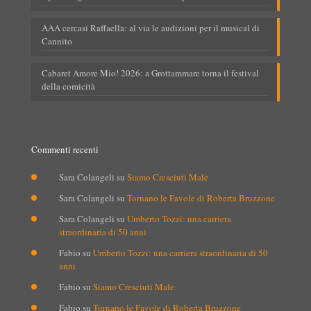
AAA cercasi Raffaella: al via le audizioni per il musical di
Cannito
Cabaret Amore Mio! 2026: a Grottammare torna il festival
della comicità
Commenti recenti
Sara Colangeli
su
Siamo Cresciuti Male
Sara Colangeli
su
Tornano le Favole di Roberta Bruzzone
Sara Colangeli
su
Umberto Tozzi: una carriera
straordinaria di 50 anni
Fabio
su
Umberto Tozzi: una carriera straordinaria di 50
anni
Fabio
su
Siamo Cresciuti Male
Fabio
su
Tornano le Favole di Roberta Bruzzone