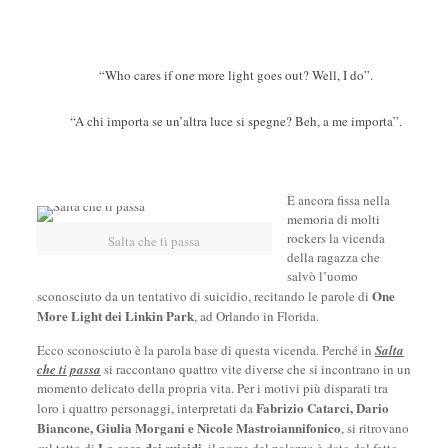
“Who cares if one more light goes out? Well, I do”.
“A chi importa se un’altra luce si spegne? Beh, a me importa”.
È ancora fissa nella
memoria di molti
rockers la vicenda
Salta che ti passa
della ragazza che
salvò l’uomo
One
sconosciuto da un tentativo di suicidio, recitando le parole di
More Light dei Linkin Park
, ad Orlando in Florida.
Ecco sconosciuto è la parola base di questa vicenda. Perché in
Salta
che ti passa
si raccontano quattro vite diverse che si incontrano in un
momento delicato della propria vita. Per i motivi più disparati tra
Fabrizio Catarci, Dario
loro i quattro personaggi, interpretati da
Biancone, Giulia Morgani e Nicole Mastroiannifonico
, si ritrovano
La casa dei suicidi