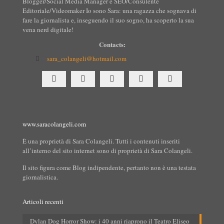
Blogger/Social Media Manager e SEO/Consulente
Editoriale/Videomaker Io sono Sara: una ragazza che sognava di
fare la giornalista e, inseguendo il suo sogno, ha scoperto la sua
vena nerd digitale!
Contacts:
sara_colangeli@hotmail.com
www.saracolangeli.com
È una proprietà di Sara Colangeli. Tutti i contenuti inseriti
all’interno del sito internet sono di proprietà di Sara Colangeli.
Il sito figura come Blog indipendente, pertanto non è una testata
giornalistica.
Articoli recenti
Dylan Dog Horror Show: i 40 anni riaprono il Teatro Eliseo