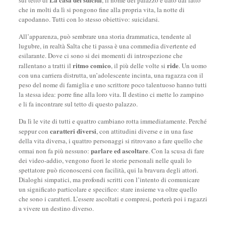
sul tetto di
, il nome del palazzo è dato dal fatto
che in molti da lì si pongono fine alla propria vita, la notte di
capodanno. Tutti con lo stesso obiettivo: suicidarsi.
All’apparenza, può sembrare una storia drammatica, tendente al
lugubre, in realtà Salta che ti passa è una commedia divertente ed
esilarante. Dove ci sono si dei momenti di introspezione che
ritmo comico
ride
rallentano a tratti il
, il più delle volte si
. Un uomo
con una carriera distrutta, un’adolescente incinta, una ragazza con il
peso del nome di famiglia e uno scrittore poco talentuoso hanno tutti
la stessa idea: porre fine alla loro vita. Il destino ci mette lo zampino
e li fa incontrare sul tetto di questo palazzo.
Da lì le vite di tutti e quattro cambiano rotta immediatamente. Perché
caratteri diversi
seppur con
, con attitudini diverse e in una fase
della vita diversa, i quattro personaggi si ritrovano a fare quello che
parlare ed ascoltare
ormai non fa più nessuno:
. Con la scusa di fare
dei video-addio, vengono fuori le storie personali nelle quali lo
spettatore può riconoscersi con facilità, qui la bravura degli attori.
Dialoghi simpatici, ma profondi scritti con l’intento di comunicare
un significato particolare e specifico: stare insieme va oltre quello
che sono i caratteri. L’essere ascoltati e compresi, porterà poi i ragazzi
a vivere un destino diverso.