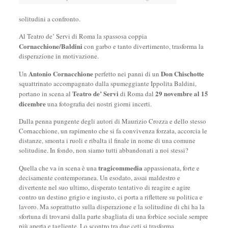
solitudini a confronto.
Al Teatro de’ Servi di Roma la spassosa coppia
Cornacchione/Baldini
con garbo e tanto divertimento, trasforma la
disperazione in motivazione.
Antonio Cornacchione
Don Chischotte
Un
perfetto nei panni di un
squattrinato accompagnato dalla spumeggiante Ippolita Baldini,
Teatro de’ Servi
29 novembre al 15
portano in scena al
di Roma dal
dicembre
una fotografia dei nostri giorni incerti.
Dalla penna pungente degli autori di Maurizio Crozza e dello stesso
Cornacchione, un rapimento che si fa convivenza forzata, accorcia le
distanze, smonta i ruoli e ribalta il finale in nome di una comune
solitudine. In fondo, non siamo tutti abbandonati a noi stessi?
tragicommedia
Quella che va in scena è una
appassionata, forte e
decisamente contemporanea. Un esodato, assai maldestro e
divertente nel suo ultimo, disperato tentativo di reagire e agire
contro un destino grigio e ingiusto, ci porta a riflettere su politica e
lavoro. Ma soprattutto sulla disperazione e la solitudine di chi ha la
sfortuna di trovarsi dalla parte sbagliata di una forbice sociale sempre
più aperta e tagliente. Lo scontro tra due ceti si trasforma