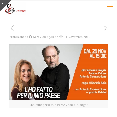
Pubblicato da
Sara Colangeli
on
24 Novembre 2019
L’ho fatto per il mio Paese - Sara Colangeli