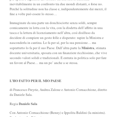
inevitabilmente in un confronto tra due mondi distanti, o forse no.
Perché la solitudine non ha classe e, indipendentemente dai mezzi, il
fine a volte può essere lo stesso…
Immaginate da una parte un donchisciotte senza soldi, sempre
comicamente in lotta con la vita, con la disdetta dell’affitto in una
tasca e la lettera di licenziamento nell’altra, così disilluso da
decidere di compiere un gesto folle e disperato: rapire la Ministra e
nasconderla in cantina. Lo fa per sé, per la sua pensione… ma
Ministra
soprattutto lo fa per il suo Paese. Dall’altra parte la
, stimata
docente universitaria, sposata con un finanziere ricchissimo, che vive
secondo valori solidi e tradizionali. È entrata in politica solo per fare
un favore al Paese… ma un po’ anche a se stessa.
L’HO FATTO PER IL MIO PAESE
di Francesco Freyrie, Andrea Zalone e Antonio Cornacchione, diretto
da Daniele Sala.
Daniele Sala
Regia
Con Antonio Cornacchione (Benny) e Ippolita Baldini (la ministra).