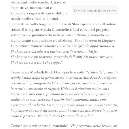
adolescenti nelle scuole. Attraverso
diapositive, musica, testi e
Torna Macbeth Rock Opera!
fotografie, i ragazzi di vari istituti tra
scuole medie e licei, sono stati
preparati sia sulla tragedia più breve di Shakespeare, che sull’autore
stesso. È la regista Alessia Ciccariello a farsi carico del progetto,
svilupparlo e promuoverlo nelle scuole di Roma, generando un
lavoro creato con passione e dedizione. “
Sono laureata in Lingue e
Letterature straniere a Roma Tre, oltre che grande appassionata di
Shakespeare. La mia tesi parlava dell’intertestualità fra
Shakespeare e un romanzo spagnolo dell’800. Mi piace ritrovare
Shakespeare nei libri che leggo.
”
Come nasce Macbeth Rock Opera per le scuole? “
L’idea del progetto
scuole è nata dopo la prima messa in scena di MacBeth Rock Opera
insieme alla protagonista Olivia Calò, per trasmettere la cultura
letteraria e musicale ai ragazzi. L’idea ci è piaciuta molto, ma i
teatri scolastici non si prestano bene ad accogliere un progetto
simile, dove sono necessari spazio, luci e impianto audio con
microfoni ad archetto. Così, non potendo andare noi nel loro teatro,
ho pensato che loro sarebbero potuti venire da noi. Nasce in questo
modo il progetto MacBeth Rock Opera nelle scuole.
”
Come è stato sviluppato il materiale? “
Ho preparato delle lezioni su