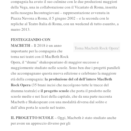
compagnia ha avuto il suo culmine con le due produzioni maggiori
della Vega, una in collaborazione con il Vicariato di Roma, inserita
nella rassegna Incontragiovani – rappresentazione avvenuta in
Piazza Navona a Roma, il 5 giugno 2002 – e la seconda con le
repliche al Teatro Italia di Roma, con un weekend di tutto esaurito, a
marzo 2013.
FESTEGGIANDO CON
MACBETH
– Il 2018 è un anno
Torna Macbeth Rock Opera!
importante per la compagnia che
torna nei teatri con il MacBeth Rock
Opera, il “drama” shakespeariano di maggior successo e
maggiormente studiato nelle scuole. Sono ben due i progetti paralleli
che accompagnano questa nuova edizione e celebrano la maggiore
la produzione del cd dell’intero MacBeth
età della compagnia:
Rock Opera
(35 brani incisi che raccolgono tutte le tracce del
il progetto scuole
dramma teatrale) e
che porta il prodotto nelle
scuole medie e nei licei della capitale, che da una parte racconta
Macbeth e Shakespeare con una modalità diversa dal solito e
dall’altra porta le scuole nel teatro.
IL PROGETTO SCUOLE
– Oggi, Macbeth è stato studiato anche
per avere un approccio diverso per gli