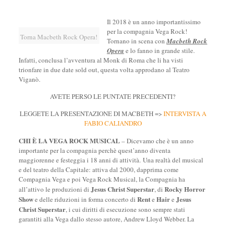
Il 2018 è un anno importantissimo
per la compagnia Vega Rock!
Torna Macbeth Rock Opera!
Tornano in scena con
Macbeth Rock
Opera
e lo fanno in grande stile.
Infatti, conclusa l’avventura al Monk di Roma che li ha visti
trionfare in due date sold out, questa volta approdano al Teatro
Viganò.
AVETE PERSO LE PUNTATE PRECEDENTI?
LEGGETE LA PRESENTAZIONE DI MACBETH =>
INTERVISTA A
FABIO CALIANDRO
CHI È LA VEGA ROCK MUSICAL
– Dicevamo che è un anno
importante per la compagnia perchè quest’anno diventa
maggiorenne e festeggia i 18 anni di attività. Una realtà del musical
e del teatro della Capitale: attiva dal 2000, dapprima come
Compagnia Vega e poi Vega Rock Musical, la Compagnia ha
Jesus Christ Superstar
Rocky Horror
all’attivo le produzioni di
, di
Show
Rent
Hair
Jesus
e delle riduzioni in forma concerto di
e
e
Christ Superstar
, i cui diritti di esecuzione sono sempre stati
garantiti alla Vega dallo stesso autore, Andrew Lloyd Webber. La