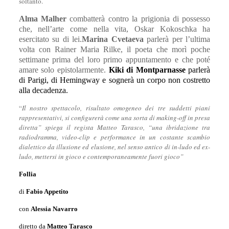
soltanto.
Alma Malher
combatterà contro la prigionia di possesso
che, nell’arte come nella vita, Oskar Kokoschka ha
esercitato su di lei.
Marina Cvetaeva
parlerà per l’ultima
volta con Rainer Maria Rilke, il poeta che morì poche
settimane prima del loro primo appuntamento e che poté
amare solo epistolarmente.
Kiki di Montparnasse
parlerà
di Parigi, di Hemingway e sognerà un corpo non costretto
alla decadenza.
“
Il nostro spettacolo, risultato omogeneo dei tre suddetti piani
rappresentativi, si configurerà come una sorta di making-off in presa
diretta” spiega il regista Matteo Tarasco, “una ibridazione tra
radiodramma, video-clip e performance in un costante scambio
dialettico da illusione ed elusione, nel senso antico di in-ludo ed ex-
ludo, mettersi in gioco e contemporaneamente fuori gioco”
Follia
di
Fabio Appetito
con
Alessia Navarro
diretto da
Matteo Tarasco