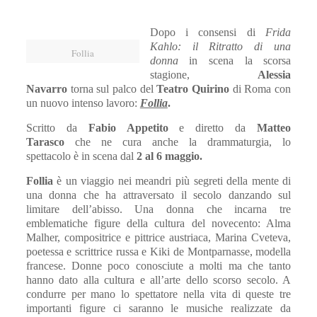
Dopo i consensi di
Frida
Kahlo: il Ritratto di una
Follia
donna
in scena la scorsa
stagione,
Alessia
Navarro
torna sul palco del
Teatro Quirino
di Roma con
un nuovo intenso lavoro:
Follia
.
Scritto da
Fabio Appetito
e diretto da
Matteo
Tarasco
che ne cura anche la drammaturgia,
lo
spettacolo
è in scena dal
2 al 6 maggio.
Follia
è un viaggio nei meandri più segreti della mente di
una donna che ha attraversato il secolo danzando sul
limitare dell’abisso. Una donna che incarna tre
emblematiche figure della cultura del novecento: Alma
Malher, compositrice e pittrice austriaca, Marina Cveteva,
poetessa e scrittrice russa e Kiki de Montparnasse, modella
francese. Donne poco conosciute a molti ma che tanto
hanno dato alla cultura e all’arte dello scorso secolo. A
condurre per mano lo spettatore nella vita di queste tre
importanti figure ci saranno le musiche realizzate da