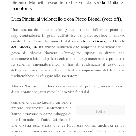
Stefano Mainetti eseguite dal vivo da
Gilda Buttà al
pianoforte,
Luca Pincini al violoncello e con Pietro Biondi (voce off).
Uno spettacolo intenso che gioca su tre differenti piani di
rappresentazione: il
gesto
dall’attrice sul palcoscenico; il
suono
,
creato da un team di rumoristi dal vivo
(Alvaro Gramigna Davide
dell’Ariccia), in
un’azione mimetica che amplifica foneticamente il
gesto di Alessia Navarro;
l’immagine
, ripresa in diretta con
telecamere a lato del palcoscenico e contemporaneamente proiettata
su schermo cinematografico, al fine di evidenziare il gesto con
dettagli e primi piani fondamentali alla comprensione del testo che
rischierebbero di sfuggire allo spettatore.
Alessia Navarro ci porterà a conoscere i lati più veri, umani, bizzarri
di tre donne che, attraverso le loro vite fuori dal
comune, ci hanno lasciato un vero e
proprio testamento sentimentale e
Follia
hanno attraversato come schegge di
luce il mondo dell’arte. L’attrice alla
fine diverrà essa stessa una di loro: una donna rinchiusa in un
manicomio immaginifico per non essersi accontentata di una vita