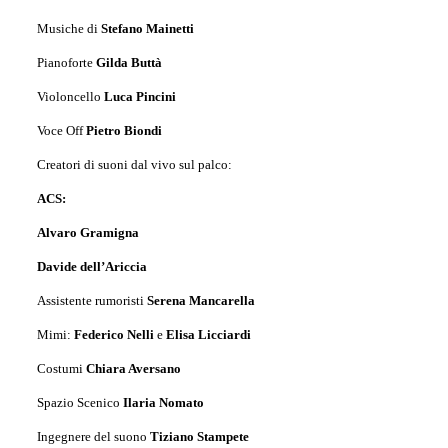
Musiche di
Stefano Mainetti
Pianoforte
Gilda Buttà
Violoncello
Luca Pincini
Voce Off
Pietro Biondi
Creatori di suoni dal vivo sul palco:
ACS:
Alvaro Gramigna
Davide dell’Ariccia
Assistente rumoristi
Serena Mancarella
Mimi:
Federico Nelli
e
Elisa Licciardi
Costumi
Chiara Aversano
Spazio Scenico
Ilaria Nomato
Ingegnere del suono
Tiziano Stampete