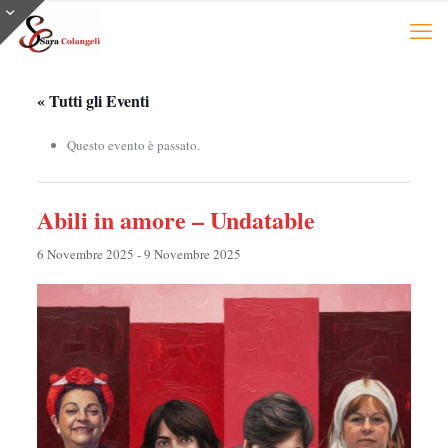
« Tutti gli Eventi
Questo evento è passato.
Abili in amore – Undatable
6 Novembre 2025
-
9 Novembre 2025