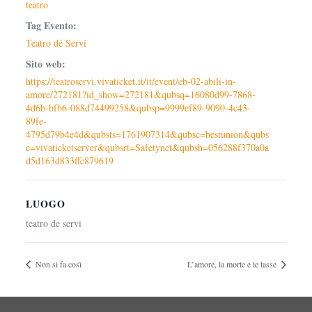
teatro
Tag Evento:
Teatro dé Servi
Sito web:
https://teatroservi.vivaticket.it/it/event/cb-02-abili-in-
amore/272181?id_show=272181&qubsq=16080d99-7868-
4d6b-bfb6-088d74499258&qubsp=9999ef89-9090-4c43-
89fe-
4795d79b4e4d&qubsts=1761907314&qubsc=bestunion&qubs
e=vivaticketserver&qubsrt=Safetynet&qubsh=056288f370a0a
d5d163d833ffc879619
LUOGO
teatro de servi
Non si fa così
L’amore, la morte e le tasse