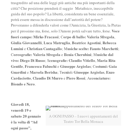
trasgredito ad una delle leggi più antiche ma più importanti della
città? Che posizione prenderà il saggio Metafisico, ineccepibile
guida del suo popolo? La libertà, considerata un bene essenziale,
potrà essere messa in discussione dall’autorità del potere?
Proveranno a difenderla valori come l’Amicizia, la Giustizia, la Pietas
Voce
per il prossimo ma, forse, solo l’Amore potrà salvare tutto, forse.
fuori campo:
Mirko Fracassi
orpo di ballo:
Valeria Sfregola
; C
,
Giulia Giovannelli
Luca Matruglia
Beatrice Agostini
Rebecca
,
,
,
Lumini
Christian Cantagallo
usiche scelte:
Fausto Marchetti
e
; M
;
oreografie:
Valeria Sfregola
Ilenia Cherubini
usiche dal
C
e
; M
vivo:
Diego Di Russo
cenografie:
Claudio Vitiello
Maria Rita
; S
,
Gentile
Francesca Faluschi
Giuseppe Argiolas
ostumi:
Gaia
,
e
; C
Guardini
Marsela Berisha
ecnici:
Giuseppe Argiolas
Enzo
e
; T
,
Cardaciotto
Claudio Di Murro
Piero Rossi
cconciature:
,
e
; A
Biondo e Nero
.
Giovedì 18,
venerdì 19 e
sabato 20 gennaio
A OGNI PASSO – I nuovi appuntamenti del
Teatro Tor Bella Monaca
è la volta di “Ad
ogni passo”,