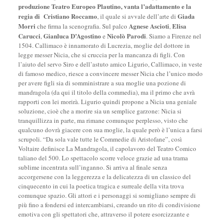
produzione Teatro Europeo Plautino, vanta l’adattamento e la
regia di
Cristiano Roccamo
Giada
, il quale si avvale dell’arte di
Morri
Agnese Ascioti
Elisa
che firma la scenografia. Sul palco
,
Carucci
Gianluca D’Agostino
Nicolò Parodi
,
e
. Siamo a Firenze nel
1504. Callimaco è innamorato di Lucrezia, moglie del dottore in
legge messer Nicia, che si cruccia per la mancanza di figli. Con
l’aiuto del servo Siro e dell’astuto amico Ligurio, Callimaco, in veste
di famoso medico, riesce a convincere messer Nicia che l’unico modo
per avere figli sia di somministrare a sua moglie una pozione di
mandragola (da qui il titolo della commedia), ma il primo che avrà
rapporti con lei morirà. Ligurio quindi propone a Nicia una geniale
soluzione, cioè che a morire sia un semplice garzone: Nicia si
tranquillizza in parte, ma rimane comunque perplesso, visto che
qualcuno dovrà giacere con sua moglie, la quale però è l’unica a farsi
scrupoli. “Da sola vale tutte le Commedie di Aristofane”, così
Voltaire definisce La Mandragola, il capolavoro del Teatro Comico
taliano del 500. Lo spettacolo scorre veloce grazie ad una trama
sublime incentrata sull’inganno. Si arriva al finale senza
accorgersene con la leggerezza e la delicatezza di un classico del
cinquecento in cui la poetica tragica e surreale della vita trova
comunque spazio. Gli attori e i personaggi si somigliano sempre di
più fino a fondersi ed intercambiarsi, creando un rito di condivisione
emotiva con gli spettatori che, attraverso il potere esorcizzante e