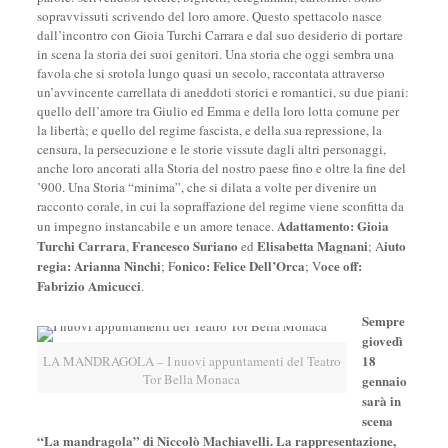
sopravvissuti scrivendo del loro amore. Questo spettacolo nasce
dall’incontro con Gioia Turchi Carrara e dal suo desiderio di portare
in scena la storia dei suoi genitori. Una storia che oggi sembra una
favola che si srotola lungo quasi un secolo, raccontata attraverso
un’avvincente carrellata di aneddoti storici e romantici, su due piani:
quello dell’amore tra Giulio ed Emma e della loro lotta comune per
la libertà; e quello del regime fascista, e della sua repressione, la
censura, la persecuzione e le storie vissute dagli altri personaggi,
anche loro ancorati alla Storia del nostro paese fino e oltre la fine del
’900. Una Storia “minima”, che si dilata a volte per divenire un
racconto corale, in cui la sopraffazione del regime viene sconfitta da
Adattamento:
Gioia
un impegno instancabile e un amore tenace.
Turchi Carrara
Francesco Suriano
Elisabetta Magnani
iuto
,
ed
; A
regia:
Arianna Ninchi
onico:
Felice Dell’Orca
oce off:
; F
; V
Fabrizio Amicucci
.
Sempre
giovedì
18
LA MANDRAGOLA – I nuovi appuntamenti del Teatro
Tor Bella Monaca
gennaio
sarà in
scena
“La mandragola” di Niccolò Machiavelli. La rappresentazione,