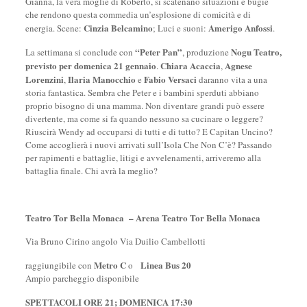
Gianna, la vera moglie di Roberto, si scatenano situazioni e bugie
che rendono questa commedia un’esplosione di comicità e di
Cinzia Belcamino
Amerigo Anfossi
energia. Scene:
; Luci e suoni:
.
“Peter Pan”
Nogu Teatro,
La settimana si conclude con
, produzione
previsto per
domenica 21 gennaio
Chiara Acaccia
Agnese
.
,
Lorenzini
Ilaria Manocchio
Fabio Versaci
,
e
daranno vita a una
storia fantastica. Sembra che Peter e i bambini sperduti abbiano
proprio bisogno di una mamma. Non diventare grandi può essere
divertente, ma come si fa quando nessuno sa cucinare o leggere?
Riuscirà Wendy ad occuparsi di tutti e di tutto? E Capitan Uncino?
Come accoglierà i nuovi arrivati sull’Isola Che Non C’è? Passando
per rapimenti e battaglie, litigi e avvelenamenti, arriveremo alla
battaglia finale. Chi avrà la meglio?
Teatro Tor Bella Monaca – Arena Teatro Tor Bella Monaca
Via Bruno Cirino angolo Via Duilio Cambellotti
Metro C
Linea Bus
20
raggiungibile con
o
Ampio parcheggio disponibile
SPETTACOLI ORE 21; DOMENICA 17:30