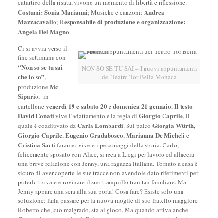
catartico della risata, vivono un momento di libertà e riflessione.
Costumi:
Sonia Marianni
Andrea
; Musiche e canzoni:
Mazzacavallo
esponsabile di produzione e organizzazione:
; R
Angela Del Magno
.
Ci si avvia verso il
fine settimana con
“Non so se tu sai
NON SO SE TU SAI – I nuovi appuntamenti
che lo so”
,
del Teatro Tor Bella Monaca
Mc
produzione
Sipario
,
in
venerdì 19 e sabato 20 e domenica 21 gennaio. Il testo
cartellone
David Conati
Giorgio Caprile
vive l’adattamento e la regia di
, il
Carla Lombardi
Giorgia Würth
quale è coadiuvato da
. Sul palco
,
Giorgio Caprile
Eugenio Gradabosco
Marianna De Micheli
,
,
e
Cristina Sarti
faranno vivere i personaggi della storia. Carlo,
felicemente sposato con Alice, si reca a Liegi per lavoro ed allaccia
una breve relazione con Jenny, una ragazza italiana. Tornato a casa è
sicuro di aver coperto le sue tracce non avendole dato riferimenti per
poterlo trovare e rovinare il suo tranquillo tran tan familiare. Ma
Jenny appare una sera alla sua porta! Cosa fare? Esiste solo una
soluzione: farla passare per la nuova moglie di suo fratello maggiore
Roberto che, suo malgrado, sta al gioco. Ma quando arriva anche