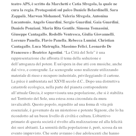
teatro APS, è scritto da Marchetti e Catia Sfregola, la quale ne
cura la regia. Protagonisti sul palco
Daniele Belardinelli
Sara
,
Zappalà
Marwan Mohamed
Valeria Sfregola
Antonina
,
,
,
Lucantonio
Angelo Guardini
Sergio Guardini
Gaia Guardini
,
,
,
,
Daniele Ponziani
Maria Rita Gentile
Simona Tomassini
,
,
,
Giuseppe Cantagallo
Rodolfo Ventresca,
Giulia Giovannelli
,
,
Lorenzo Panella
Flavio Panella
Rebecca Lumini
Christian
,
,
,
Cantagallo
Luca Matruglia
Massimo Felici
Leonardo De
,
,
,
Francesco
Beatrice Agostini
e
. “La Città del Sole” è una
rappresentazione che affronta il tema della seduzione e
dell’arroganza del potere. È un’opera in due atti con musiche, anche
dal vivo, e coreografie. Le scenografie sono realizzate utilizzando
materiale di riuso e recupero industriale, privileggiando il cartone.
La pièce è ambientata nel XXVII secolo d.C.. Dopo una distruttiva
catastrofe ecologica, nella parte del pianeta corrispondente
all’attuale Grecia, è sopravvissuta una popolazione, che si è stabilita
nel Territorio del Sole, una estesa zona circondata da mura
invalicabili. Questo popolo, regredito ad una forma di vita più
essenziale, è governato da un misterioso e potente Signore, che lo ha
ricondotto ad un buon livello di civiltà e cultura. L’obiettivo
primario di questa società é rivolto alla realizzazione ed alla felicità
dei suoi abitanti. La serenità della popolazione è, però, scossa da un
evento imprevisto. Che sorte avranno i due adolescenti che hanno