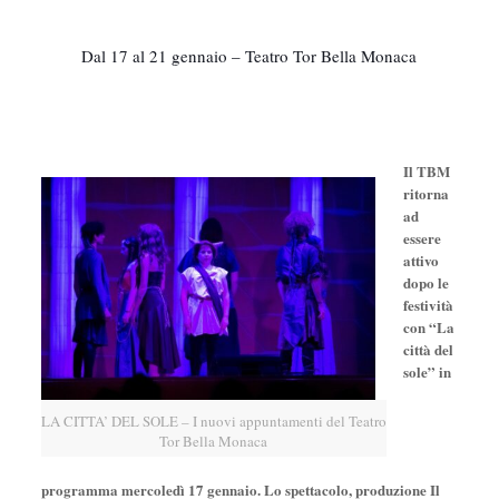
Dal 17 al 21 gennaio – Teatro Tor Bella Monaca
Il TBM
ritorna
ad
essere
attivo
dopo le
festività
con “La
città del
sole” in
LA CITTA’ DEL SOLE – I nuovi appuntamenti del Teatro
Tor Bella Monaca
programma mercoledì 17 gennaio. Lo spettacolo, produzione Il