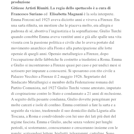
produzione
Gitiesse Artisti Riuniti. La regia dello spettacolo è a cura di
Francesco Suriano
Elisabetta Magnani
ed
è la sola interprete.
Emma Forconi nel 1925 aveva diciotto anni e viveva a Firenze. Era
una sarta rifinita, un mestiere che le piaceva molto, era allegra e
padrona di sé, aborriva l’ingiustizia e la sopraffazione. Giulio Turchi
quando conobbe Emma aveva ventitré anni e già alle spalle una vita
vissuta con la passione politica e civile che lo aveva portato dal
movimento anarchico alla Fiom e alla partecipazione alle lotte
operaie di quegli anni. Operaio metallurgico a Firenze, dopo
l’occupazione delle fabbriche fu costretto a trasferirsi a Roma. Emma
e Giulio si incontrarono a Firenze quasi per caso e per undici mesi si
scrissero per imparare a conoscersi. Si sposarono con rito civile a
Palazzo Vecchio a Firenze il 2 maggio 1926. Segretario del
Sindacato Metallurgici e membro della Federazione romana del
Partito Comunista, nel 1927 Giulio Turchi venne arrestato, imputato
di cospirazione contro lo Stato e condannato a 21 anni di reclusione.
A seguito della pesante condanna, Giulio dovette peregrinare per
molte carceri e isole di confino. Emma continuò a fare la sarta e a
seguirlo da vicino, trasferendo il suo domicilio dalla Liguria alla
Toscana, a Roma e condividendo con lui uno dei lati più duri del
regime fascista. Emma e Giulio, anche senza vedersi per lunghi
periodi, si sosterranno, conosceranno e cresceranno insieme con le
parole: scrivendosi lettere, biglietti, telegrammi, cartoline. Sono