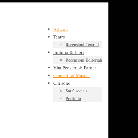
Articoli
Teatro
Recensioni Teatrali
Editoria & Libri
Recensioni Editoriali
Vita Pensieri & Parole
Concerti & Musica
Chi sono
Sara’ socials
Portfolio