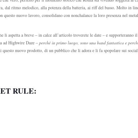
rra, dal ritmo melodico, alla potenza della batteria, ai riff del basso. Molto in 
 con questo nuovo lavoro, consolidano con nonchalance la loro presenza nel met
 li aspetta a breve – in calce all’articolo troverete le date – e supporteranno 
ista ad Highwire Daze –
perché in primo luogo, sono una band fantastica e perc
di questo nuovo prodotto, di un pubblico che li adora e li fa spopolare sui soci
RET RULE: