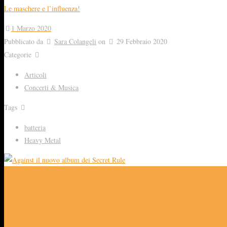
Le maschere e l’influenza!
1 Marzo 2020
Pubblicato da
Sara Colangeli
on
29 Febbraio 2020
Categorie
Articoli
Concerti & Musica
Tags
batteria
Heavy Metal