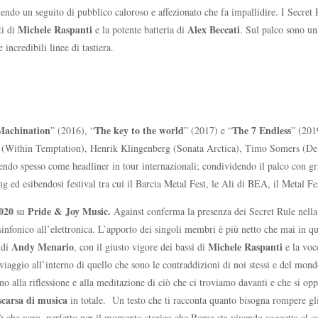
ruendo un seguito di pubblico caloroso e affezionato che fa impallidire. I Secret 
Michele Raspanti
Alex Beccati
ti di
e la potente batteria di
. Sul palco sono un
incredibili linee di tastiera.
Machination
The key to the world
The 7 Endless
” (2016), “
” (2017) e “
” (201
eblad (Within Temptation), Henrik Klingenberg (Sonata Arctica), Timo Somers (
parendo spesso come headliner in tour internazionali; condividendo il palco con
ng ed esibendosi festival tra cui il Barcia Metal Fest, le Ali di BEA, il Metal
2020
Pride & Joy Music.
su
Against conferma la presenza dei Secret Rule nell
infonico all’elettronica. L’apporto dei singoli membri è più netto che mai in qu
Andy Menario
Michele Raspanti
 di
, con il giusto vigore dei bassi di
e la voc
iaggio all’interno di quello che sono le contraddizioni di noi stessi e del mon
tano alla riflessione e alla meditazione di ciò che ci troviamo davanti e che si o
scarsa di musica
in totale. Un testo che ti racconta quanto bisogna rompere gli
 che vero, perfetto per il momento storico che Roma sta vivendo soggetta al ca