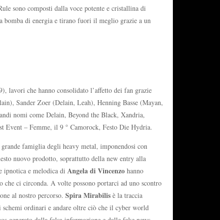
Rule sono composti dalla voce potente e cristallina di
a bomba di energia e tirano fuori il meglio grazie a un
9), lavori che hanno consolidato l’affetto dei fan grazie
Delain), Sander Zoer (Delain, Leah), Henning Basse (Mayan,
 grandi nomi come Delain, Beyond the Black, Xandria,
 Fest Event – Femme, il 9 ° Camorock, Festo Die Hydria.
a grande famiglia degli heavy metal, imponendosi con
esto nuovo prodotto, soprattutto della new entry alla
Angela di Vincenzo
e ipnotica e melodica di
hanno
do che ci circonda. A volte possono portarci ad uno scontro
Spira Mirabilis
ppone al nostro percorso.
è la traccia
 schemi ordinari e andare oltre ciò che il cyber world
os generato dalla falsa informazione e dalle fake news.