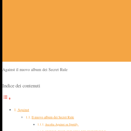
Against il nuovo album dei Secret Rule
Indice dei contenuti
Against
Il nuovo album dei Secret Rule
Ascolta Against su Spotify