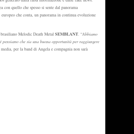
linea con quello che spesso si sente dal panorama
al europeo che conta, un panorama in continua evoluzione
SEMBLANT
il brasiliano Melodic Death Metal
. “
Abbiamo
hé pensiamo che sia una buona opportunità per raggiungere
al media, per la band di Angela e compagnia non sarà