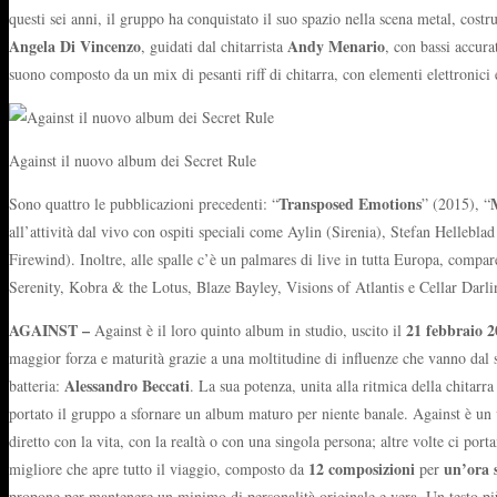
questi sei anni, il gruppo ha conquistato il suo spazio nella scena metal, cost
Angela Di Vincenzo
Andy Menario
, guidati dal chitarrista
, con bassi accura
suono composto da un mix di pesanti riff di chitarra, con elementi elettronici e 
Against il nuovo album dei Secret Rule
Transposed Emotions
Sono quattro le pubblicazioni precedenti: “
” (2015), “
all’attività dal vivo con ospiti speciali come Aylin (Sirenia), Stefan Hell
Firewind). Inoltre, alle spalle c’è un palmares di live in tutta Europa, com
Serenity, Kobra & the Lotus, Blaze Bayley, Visions of Atlantis e Cellar Darli
AGAINST –
21 febbraio 
Against è il loro quinto album in studio, uscito il
maggior forza e maturità grazie a una moltitudine di influenze che vanno dal s
Alessandro Beccati
batteria:
. La sua potenza, unita alla ritmica della chitarra
portato il gruppo a sfornare un album maturo per niente banale. Against è un v
diretto con la vita, con la realtà o con una singola persona; altre volte ci por
12 composizioni
un’ora 
migliore che apre tutto il viaggio, composto da
per
propone per mantenere un minimo di personalità originale e vera. Un testo più