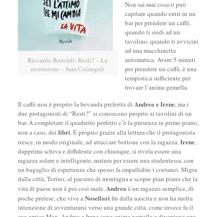
Non sai mai cosa ti può
capitare quando entri in un
bar per prendere un caffè,
quando ti siedi ad un
tavolino, quando ti avvicini
ad una macchinetta
automatica. Avere 5 minuti
Riccardo Bertoldi: Resti? – La
recensione – Sara Colangeli
per prendere un caffè, è una
tempistica sufficiente per
trovare l’anima gemella.
Andrea e Irene
Il caffè non è proprio la bevanda preferita di
, ma i
due protagonisti di “Resti?” si conoscono proprio ai tavolini di un
bar. A completare il quadretto perfetto c’è la presenza in primo piano,
libri
non a caso, dei
. È proprio grazie alla lettura che il protagonista
Irene
riesce, in modo originale, ad attaccare bottone con la ragazza.
,
dapprima schiva e diffidente con chiunque, si rivela essere una
ragazza solare e intelligente, matura per essere una studentessa, con
un bagaglio di esperienze che spesso fa impallidire i coetanei. Migra
dalla città, Torino, al paesino di montagna e scopre pian piano che la
Andrea
vita di paese non è poi così male.
è un ragazzo semplice, di
Nosellari
poche pretese, che vive a
fin dalla nascita e non ha molta
intenzione di avventurarsi verso una grande città, come invece fa il
suo amico Max. Andrea e Irene sono anime gemelle e diventano una