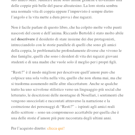
delle coppie più belle del paese altoatesino. La loro storia sembra
una normale vita di coppia eppure l’imprevisto è sempre dietro
l’angolo e la vita mette a dura prova i due ragazzi.
Non è facile parlare di questo libro, che ha colpito molte volte punti
nascosti del cuore e dell’anima. Riccardo Bertoldi è stato molto abile
descrivere
nel
il desiderio di stare insieme dei due protagonisti,
intrecciandolo con le storie parallele di quelli che sono gli amici
della coppia, le problematiche profondamente diverse che vivono le
due famiglie, quelli che sono i desideri di vita dei ragazzi giovani
studenti e di una madre che vuole solo il meglio per i propri figli.
“Resti?” è il modo migliore per descrivere quell’amore puro che
colpisce una sola volta nella vita, quello che non sfuma mai, ma che
si trasforma assumendo mille altre sfaccettature. Anche se qualche
tratto ha uno scivolone stilistico verso un linguaggio più social che
letterario, le descrizioni delle montagne di Nosellari, i sentimenti che
vengono snocciolati e raccontati attraverso la narrazione e la
costruzione dei personaggi di “Resti?” – ispirati agli amici reali
dello scrittore – sono un compromesso accettabile per quella che è
una delle storie d’amore più pure raccontata degli ultimi anni.
Per l’acquisto diretto:
clicca qui!