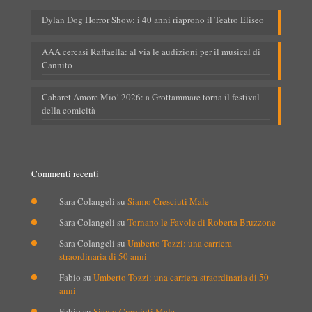
Dylan Dog Horror Show: i 40 anni riaprono il Teatro Eliseo
AAA cercasi Raffaella: al via le audizioni per il musical di
Cannito
Cabaret Amore Mio! 2026: a Grottammare torna il festival
della comicità
Commenti recenti
Sara Colangeli
su
Siamo Cresciuti Male
Sara Colangeli
su
Tornano le Favole di Roberta Bruzzone
Sara Colangeli
su
Umberto Tozzi: una carriera
straordinaria di 50 anni
Fabio
su
Umberto Tozzi: una carriera straordinaria di 50
anni
Fabio
su
Siamo Cresciuti Male