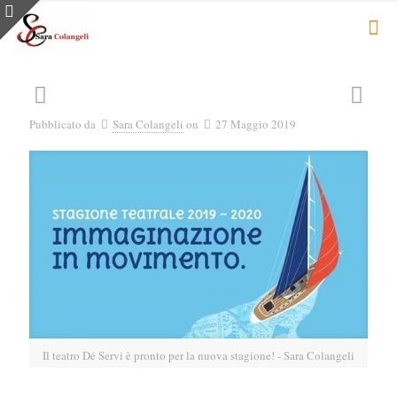
Pubblicato da
Sara Colangeli
on
27 Maggio 2019
Il teatro Dé Servi è pronto per la nuova stagione! - Sara Colangeli