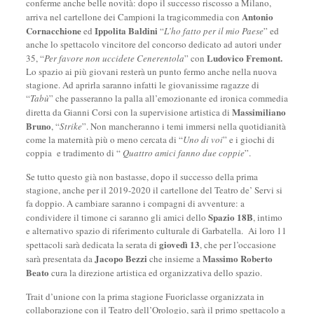
conferme anche belle novità: dopo il successo riscosso a Milano,
Antonio
arriva nel cartellone dei Campioni la tragicommedia con
Cornacchione
Ippolita Baldini
ed
“
L
’
ho fatto per il mio Paese
” ed
anche lo spettacolo vincitore del concorso dedicato ad autori under
Ludovico Fremont.
35, “
Per favore non uccidete Cenerentola
” con
Lo spazio ai più giovani resterà un punto fermo anche nella nuova
stagione. Ad aprirla saranno infatti le giovanissime ragazze di
“
Tabù
” che passeranno la palla all’emozionante ed ironica commedia
Massimiliano
diretta da Gianni Corsi con la supervisione artistica di
Bruno
, “
Strike
”. Non mancheranno i temi immersi nella quotidianità
come la maternità più o meno cercata di “
Uno di voi
” e i giochi di
coppia e tradimento di “
Quattro amici fanno due coppie
”.
Se tutto questo già non bastasse, dopo il successo della prima
stagione, anche per il 2019-2020 il cartellone del Teatro de’ Servi si
fa doppio. A cambiare saranno i compagni di avventure: a
Spazio 18B
condividere il timone ci saranno gli amici dello
, intimo
e alternativo spazio di riferimento culturale di Garbatella. Ai loro 11
giovedì 13
spettacoli sarà dedicata la serata di
, che per l’occasione
Jacopo Bezzi
Massimo Roberto
sarà presentata da
che insieme a
Beato
cura la direzione artistica ed organizzativa dello spazio.
Trait d’unione con la prima stagione Fuoriclasse organizzata in
collaborazione con il Teatro dell’Orologio, sarà il primo spettacolo a