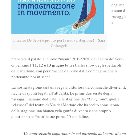
degusta
a suon di
Assaggi:
a
Il teatro Dé Servi è pronto per la nuova stagione! – Sara
Colangeli
preparare il palato al nuovo “menù” 2019/2020 del Teatro de’ Servi
l
’
11, 12 e 13 giugno
ci pensano
tutti i trailer show degli spettacoli
del cartellone, con performance dal vivo dalle compagnie che li
porteranno poi in scena.
La nostra stagione sarà una regata vittoriosa tra commedie divertenti,
ricche di spunti legati all’attualità. Le prime due serate degli
“assaggi” saranno dedicate alla stagione dei “
Campioni
“, quella
“classica” del teatro di Via del Mortaro che ha scelto come icona
della stagione una bianca vela gonfia di vento e che proprio
quest’anno soffia sulle sue prime 20 candeline.
“
Un anniversario importante in cui partendo dal cuore di una