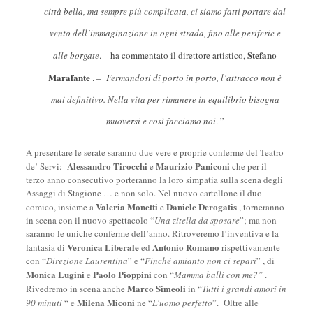
città bella, ma sempre più complicata, ci siamo fatti portare dal
vento dell
’
immaginazione in ogni strada, fino alle periferie e
Stefano
alle borgate
. – ha commentato il direttore artistico,
Marafante
. –
Fermandosi di porto in porto, l
’
attracco non è
mai definitivo. Nella vita per rimanere in equilibrio bisogna
muoversi e così facciamo noi
. ”
A presentare le serate saranno due vere e proprie conferme del Teatro
Alessandro Tirocchi
Maurizio Paniconi
de’ Servi:
e
che per il
terzo anno consecutivo porteranno la loro simpatia sulla scena degli
Assaggi di Stagione … e non solo. Nel nuovo cartellone il duo
Valeria Monetti
Daniele Derogatis
comico, insieme a
e
, torneranno
in scena con il nuovo spettacolo “
Una zitella da sposare
”; ma non
saranno le uniche conferme dell’anno. Ritroveremo l’inventiva e la
Veronica Liberale
Antonio Romano
fantasia di
ed
rispettivamente
con “
Direzione Laurentina
” e “
Finché amianto non ci separi
” , di
Monica Lugini
Paolo Pioppini
e
con “
Mamma balli con me?
”
.
Marco Simeoli
Rivedremo in scena anche
in “
Tutti i grandi amori in
Milena Miconi
90 minuti
“ e
ne “
L
’
uomo perfetto
”. Oltre alle