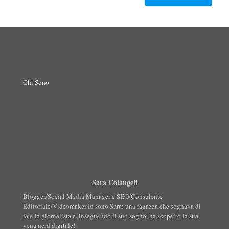
Chi Sono
Sara Colangeli
Blogger/Social Media Manager e SEO/Consulente
Editoriale/Videomaker Io sono Sara: una ragazza che sognava di
fare la giornalista e, inseguendo il suo sogno, ha scoperto la sua
vena nerd digitale!