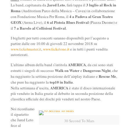
Jared Leto
3 luglio al Rock in
La band, capitanata da
, farà tappa il
Roma
(Auditorium Parco della Musica – Cavea) in collaborazione
4 a Padova al Gran Teatro
con Fondazione Musica Per Roma, il
GEOX
6 al Pistoia Blues Festival
(Arena Live), il
(Piazza Duomo) e
7 a Barolo al Collisioni Festival
il
.
I biglietti per tutti concerti saranno disponibili per l’acquisto a
partire dalle ore 10.00 di giovedì 22 novembre 2018 su
www.ticketmaster.it
,
www.ticketone.it
e in tutti i punti vendita
autorizzati.
AMERICA
L’ultimo album della band s’intitola
, da cui sono stati
Walk on Water
Dangerous Night
estratti i singoli di successo
e
, che
Rescue Me
ha raggiunto la settima posizione dell’airplay italiano e
,
top10 in Italia
che pure ha raggiunto la
.
AMERICA
Nella settimana d’uscita,
è stato il disco internazionale
più venduto in Italia grazie al debutto in seconda posizione della
classifica ufficiale dei dischi più venduti nel nostro Paese.
Noi ricordiamo
il siparietto
che Jared Leto
30 Second To Mars
fece al