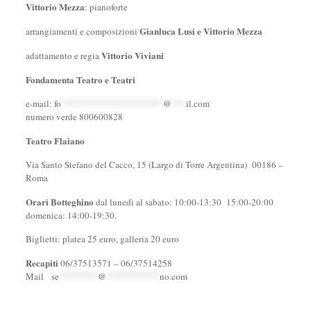
Vittorio Mezza
: pianoforte
Gianluca Lusi e Vittorio Mezza
arrangiamenti e composizioni
Vittorio Viviani
adattamento e regia
Fondamenta Teatro e Teatri
e-mail:
fo
*********************
@
***
il.com
numero verde 800600828
Teatro Flaiano
Via Santo Stefano del Cacco, 15 (Largo di Torre Argentina) 00186 –
Roma
Orari Botteghino
dal lunedì al sabato: 10:00-13:30 15:00-20:00
domenica: 14:00-19:30.
Biglietti: platea 25 euro, galleria 20 euro
Recapiti
06/37513571 – 06/37514258
Mail
se
********
@
***********
no.com