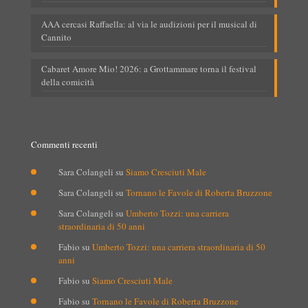
AAA cercasi Raffaella: al via le audizioni per il musical di
Cannito
Cabaret Amore Mio! 2026: a Grottammare torna il festival
della comicità
Commenti recenti
Sara Colangeli
su
Siamo Cresciuti Male
Sara Colangeli
su
Tornano le Favole di Roberta Bruzzone
Sara Colangeli
su
Umberto Tozzi: una carriera
straordinaria di 50 anni
Fabio
su
Umberto Tozzi: una carriera straordinaria di 50
anni
Fabio
su
Siamo Cresciuti Male
Fabio
su
Tornano le Favole di Roberta Bruzzone