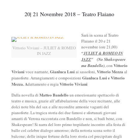
20| 21 Novembre 2018 – Teatro Flaiano
Sarà in scena al Teatro
Flaiano il 20 e 21
novembre (ore 21,00)
Vittorio Viviani – JULIET & ROMEO
“
JULIET & ROMEO IN
IN JAZZ
JAZZ
”
(No Shakespeare
Vittorio
ma Bandello)
, con
Viviani
Gianluca Lusi
Vittorio Mezza
voce narrante,
ai sassofoni,
al
Gianluca Lusi e Vittorio
pianoforte. Arrangiamenti e composizioni
Mezza. A
Vittorio Viviani
dattamento e regia
Matteo Bandello
Dalla novella di
un emozionante spettacolo di
teatro e musica, grazie all’affabulazione della voce recitante, alle
dolci note blu del sax e alle recondite armonie vaganti del
pianoforte. La tragica storia dei due famosi e sfortunati giovani
amanti di Verona raccontata con Bandello e non, si badi bene, con
Shakespeare! Si narra del loro primo trepidante incontro alla festa di
ballo col celebre dialogo amoroso; della notoria scena sotto il
balcone; delle inique fortune della loro storia col precipitare degli