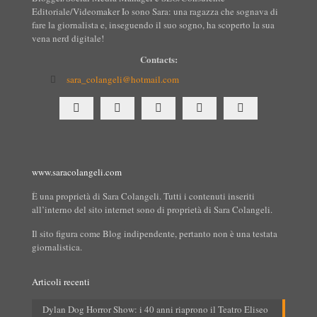
Editoriale/Videomaker Io sono Sara: una ragazza che sognava di
fare la giornalista e, inseguendo il suo sogno, ha scoperto la sua
vena nerd digitale!
Contacts:
sara_colangeli@hotmail.com
www.saracolangeli.com
È una proprietà di Sara Colangeli. Tutti i contenuti inseriti
all’interno del sito internet sono di proprietà di Sara Colangeli.
Il sito figura come Blog indipendente, pertanto non è una testata
giornalistica.
Articoli recenti
Dylan Dog Horror Show: i 40 anni riaprono il Teatro Eliseo