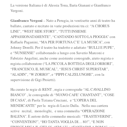
La versione Italiana è di Alessia Tona, Ilaria Gianani e Gianfranco
Vergoni.
Gianfranco Vergoni
– Nato a Perugia, in ventisette anni di teatro ha
ballato, cantato e recitato in varie produzioni tra ci: “A CHORUS
LINE”, “WEST SIDE STORY”, “TUTTI INSIEME
APPASSIONATAMENTE”, “CANTANDO SOTTO LA PIOGGIA” con
Raffaele Paganini, “MA PER FORTUNA C’E’ LA MUSICA”, con
Johnny Dorelli. Per il teatro ha tradotto e adattato “BULLI E PUPE”,
e “NUNSENSE” collaborando a lungo con Saverio Marconi e
Fabrizio Angelini, anche come assistente coreografo, aiuto regista o
regista collaboratore (“LA PICCOLA BOTTEGA DEGLI ORRORI”,
“FRANCESCO, IL MUSICAL”, “JESUS CHRIST SUPERSTAR”,
“ALADIN”, “W ZORRO!”, e “PIPPI CALZELUNGHE”, con la
supervisione di Gigi Proietti).
Ha curato le regie di RENT , regia e coreografie “AL CAVALLINO
BIANCO” , le coreografie di “NUOVO CAFE’ CHANTANT”, “COSE
DI CASA”, di Paola Tiziana Cruciani, e “L’OPERA DEL
MENDICANTE” per la regia di Lucio Dalla. Nella sua carriera
scrive recital, monologhi, e una commedia “OPERAZIONE
BALENA”. È autore delle commedie musicali: “TRASTEVERINI”,
“CONVENTION!”, “HO TANTA VOGLIA DI… 80!”, “E NON