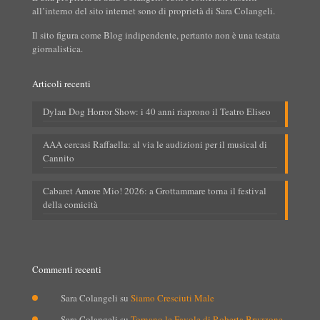
all’interno del sito internet sono di proprietà di Sara Colangeli.
Il sito figura come Blog indipendente, pertanto non è una testata
giornalistica.
Articoli recenti
Dylan Dog Horror Show: i 40 anni riaprono il Teatro Eliseo
AAA cercasi Raffaella: al via le audizioni per il musical di
Cannito
Cabaret Amore Mio! 2026: a Grottammare torna il festival
della comicità
Commenti recenti
Sara Colangeli
su
Siamo Cresciuti Male
Sara Colangeli
su
Tornano le Favole di Roberta Bruzzone