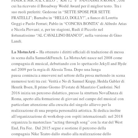
FINISCE MICA IL CIELO”, “KM 12” e “FANTASMI A ROMA”, con
cui ha ricevuto il Broadway World Award per il miglior testo. Tra i
suo ruoli preferiti: Gedeone in “SETTE SPOSE PER SETTE
FRATELLI”; Barnaba in “HELLO, DOLLY!”, a fianco di Loretta
Goggi e Paolo Ferrari; Pablo in “CONCHA BONITA” di Alfredo Arias
e Nicola Piovani; e, per tre stagioni, Rudi il Piccolo nel
fortunatissimo “AL CAVALLINO BIANCO”, nella versione di Gino
Landi.
La MotusArti –
Ha ottenuto i diritti ufficiali di traduzione di messa
in scena dalla Samuel&French. La MotusArti nasce nel 2008 come
compagnia di musical, debuttando con lo spettacolo Jekyll and Hyde
nel 2009 per la regia di Alessia Tona. Dopo una lunga
pausa comincia a muoversi nel settore della prosa mettendo in scena
numerosi testi tra cui: Verità e No di Samuel Krapp, Hedda Gabler di
Henrik Ibsen, Il primo Giorno D’estate di Maurizio Canforini. Nel
2016 inizia un percorso didattico, presso la struttura NovaDanza di
Roma, aperto alla formazione di giovani nel campo del musical con
particolare attenzione alla crescita del singolo allievo per la
realizzazione di una propria personalità artistica. Si dedica inoltre
all’organizzazione di workshop con ospiti internazionali: nel 2018
organizza la masterclass “acting through song” con la star del West
End, Fra Fee. Dal 2015 segue e sostiene il percorso della
compagnia Nike Teatro dallo studio alla realizzazione dello