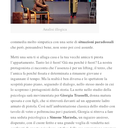
Analisi illogica
situazioni paradossali
commedia molto simpatica con una serie di
che però, pensandoci bene, non sono poi così assurde.
Metti una sera ti si allaga casa e la tua vecchi amica ti presta
l’appartamento. Tanto lei è fuori! Già ma perché è fuori? La nostra
protagonista ci racconta che l’assenza è per un lifting, il terzo, che
l’amica fa perché fissata e determinata a rimanere giovane e
ingannare il tempo. Ma la realtà è ben diversa e lo spettatore la
scoprirà piano piano, seguendo il dialogo, nello stesso modo in cui
lo scoprono i protagonisti della storia. La notte nello studio della
Giorgia Trasselli,
psicologa sarà movimentata per
donna matura
sposata e con figli, che si ritroverà davanti ad un apparente ladro
armato di pistola. Così nell’ambientazione classica dello studio con
tavolo di vetro e poltroncina per i pazienti, Giorgia si ritrova a fare
Simone Marzola,
una seduta psicologica a
un ragazzo ansioso,
disperato, con il cuore ferito e una grande voglia di vendetta nei
confronti di questa psicologa, artefice della sua separazione amorosa.