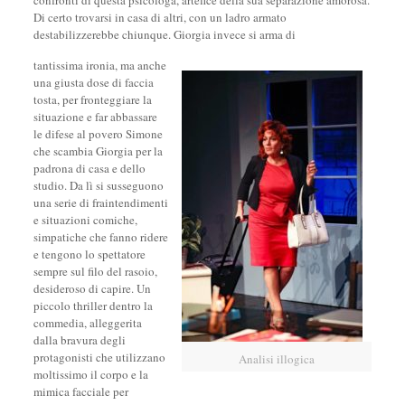
Di certo trovarsi in casa di altri, con un ladro armato
destabilizzerebbe chiunque. Giorgia invece si arma di
tantissima ironia, ma anche
una giusta dose di faccia
tosta, per fronteggiare la
situazione e far abbassare
le difese al povero Simone
che scambia Giorgia per la
padrona di casa e dello
studio. Da lì si susseguono
una serie di fraintendimenti
e situazioni comiche,
simpatiche che fanno ridere
e tengono lo spettatore
sempre sul filo del rasoio,
desideroso di capire. Un
piccolo thriller dentro la
commedia, alleggerita
dalla bravura degli
protagonisti che utilizzano
Analisi illogica
moltissimo il corpo e la
mimica facciale per