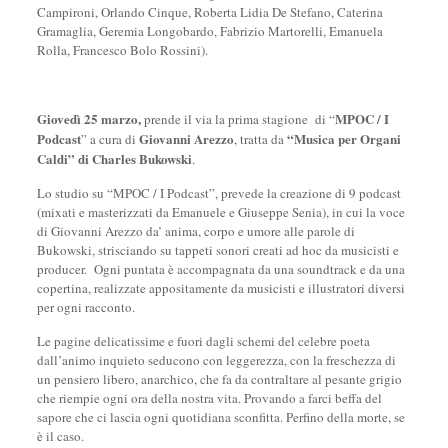
Campironi, Orlando Cinque, Roberta Lidia De Stefano, Caterina
Gramaglia, Geremia Longobardo, Fabrizio Martorelli, Emanuela
Rolla, Francesco Bolo Rossini).
Giovedì 25 marzo,
MPOC / I
prende il via la prima stagione di “
Podcast
Giovanni Arezzo
“Musica per Organi
” a cura di
, tratta da
Caldi” di Charles Bukowski
.
Lo studio su “MPOC / I Podcast”, prevede la creazione di 9 podcast
(mixati e masterizzati da Emanuele e Giuseppe Senia), in cui la voce
di Giovanni Arezzo da’ anima, corpo e umore alle parole di
Bukowski, strisciando su tappeti sonori creati ad hoc da musicisti e
producer. Ogni puntata è accompagnata da una soundtrack e da una
copertina, realizzate appositamente da musicisti e illustratori diversi
per ogni racconto.
Le pagine delicatissime e fuori dagli schemi del celebre poeta
dall’animo inquieto seducono con leggerezza, con la freschezza di
un pensiero libero, anarchico, che fa da contraltare al pesante grigio
che riempie ogni ora della nostra vita. Provando a farci beffa del
sapore che ci lascia ogni quotidiana sconfitta. Perfino della morte, se
è il caso.