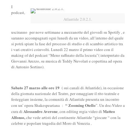
I
podcast,
Atlantide 2.0.2.1.
usciranno per nove settimane a mezzanotte del giovedì su Spotify , e
saranno accompagnati ogni lunedì da un video, all’interno del quale
si potrà spiare la fase del processo di studio e di scambio artistico tra
i vari creativi coinvolti. Lunedì 22 marzo il primo video con il
making of del podcast “Meno raffinato della locusta”( interpretato da
Giovanni Arezzo, su musica di Teddy Nuvolari e copertina ad opera
di Antonio Sortino).
Sabato 27 marzo alle ore 19
( sui canali di Atlantide), in occasione
della giornata nazionale del Teatro, per omaggiare il rito teatrale e
festeggiare insieme, la comunità di Atlantide presenta un incontro
“ Zooming
Otello
con un’ opera Shakespeariana :
”. Un doc-Video a
Alessandro Averone
Matteo
cura di
, con editing regia video di
Alfonso,
che vede artisti del continente Atlantide “giocare “ con la
celebre e popolare tragedia del Moro di Venezia .