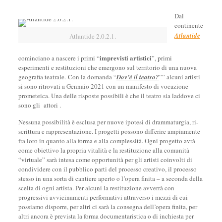
Dal
continente
Atlantide
Atlantide 2.0.2.1.
imprevisti artistici
cominciano a nascere i primi “
”, primi
esperimenti e restituzioni che emergono sul territorio di una nuova
geografia teatrale. Con la domanda “
Dov’è il teatro?
”” alcuni artisti
si sono ritrovati a Gennaio 2021 con un manifesto di vocazione
prometeica. Una delle risposte possibili è che il teatro sia laddove ci
sono gli attori .
Nessuna possibilità è esclusa per nuove ipotesi di drammaturgia, ri-
scrittura e rappresentazione. I progetti possono differire ampiamente
fra loro in quanto alla forma e alla complessità. Ogni progetto avrà
come obiettivo la propria vitalità e la restituzione alla comunità
“virtuale” sarà intesa come opportunità per gli artisti coinvolti di
condividere con il pubblico parti del processo creativo, il processo
stesso in una sorta di cantiere aperto o l’opera finita – a seconda della
scelta di ogni artista. Per alcuni la restituzione avverrà con
progressivi avvicinamenti performativi attraverso i mezzi di cui
possiamo disporre, per altri ci sarà la consegna dell’opera finita, per
altri ancora è prevista la forma documentaristica o di inchiesta per