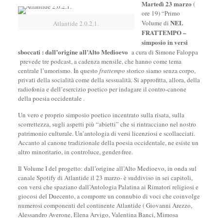
Martedì 23 marzo
(
ore 19) “Primo
NEL
Volume di
Atlantide 2.0.2.1.
FRATTEMPO –
simposio in versi
sboccati : dall’origine all’Alto Medioevo
a cura di Simone Faloppa
prevede tre podcast, a cadenza mensile, che hanno come tema
centrale l’umorismo. In questo
frattempo
storico siamo senza corpo,
privati della socialità come della sessualità. Si approfitta, allora, della
radiofonia e dell’esercizio poetico per indagare il contro-canone
della poesia occidentale .
Un vero e proprio simposio poetico incentrato sulla risata, sulla
scorrettezza, sugli aspetti più “abietti” che si rintracciano nel nostro
patrimonio culturale. Un’antologia di versi licenziosi e scollacciati.
Accanto al canone tradizionale della poesia occidentale, ne esiste un
altro minoritario, in controluce, gender-free.
Il Volume I del progetto: dall’origine all’Alto Medioevo, in onda sul
canale Spotify di Atlantide il 23 marzo- è suddiviso in sei capitoli,
con versi che spaziano dall’Antologia Palatina ai Rimatori religiosi e
giocosi del Duecento, a comporre un connubio di voci che coinvolge
numerosi componenti del continente Atlantide ( Giovanni Arezzo,
Alessandro Averone, Elena Arvigo, Valentina Banci, Mimosa