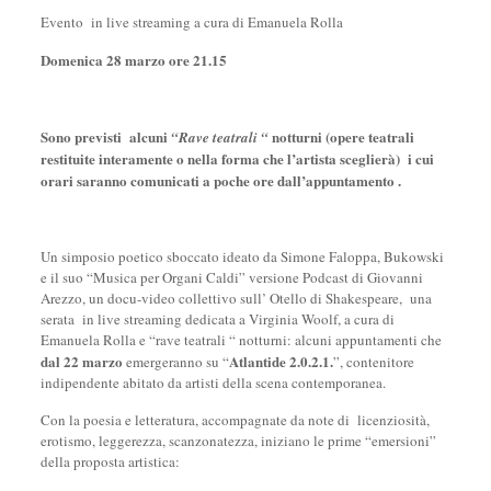
Evento in live streaming a cura di Emanuela Rolla
Domenica 28 marzo ore 21.15
Sono previsti alcuni
notturni (opere teatrali
“Rave teatrali “
restituite interamente o nella forma che l’artista sceglierà) i cui
orari saranno comunicati a poche ore dall’appuntamento .
Un simposio poetico sboccato ideato da Simone Faloppa, Bukowski
e il suo “Musica per Organi Caldi” versione Podcast di Giovanni
Arezzo, un docu-video collettivo sull’ Otello di Shakespeare, una
serata in live streaming dedicata a Virginia Woolf, a cura di
Emanuela Rolla e “rave teatrali “ notturni: alcuni appuntamenti che
dal 22 marzo
Atlantide 2.0.2.1.
emergeranno su “
”, contenitore
indipendente abitato da artisti della scena contemporanea.
Con la poesia e letteratura, accompagnate da note di licenziosità,
erotismo, leggerezza, scanzonatezza, iniziano le prime “emersioni”
della proposta artistica: