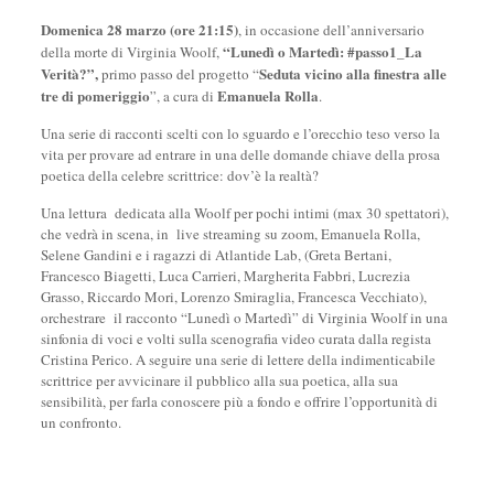
Domenica 28 marzo (ore 21:15)
, in occasione dell’anniversario
“Lunedì o Martedì: #passo1_La
della morte di Virginia Woolf,
Verità?”,
Seduta vicino alla finestra alle
primo passo del progetto “
tre di pomeriggio
Emanuela Rolla
”, a cura di
.
Una serie di racconti scelti con lo sguardo e l’orecchio teso verso la
vita per provare ad entrare in una delle domande chiave della prosa
poetica della celebre scrittrice: dov’è la realtà?
Una lettura dedicata alla Woolf per pochi intimi (max 30 spettatori),
che vedrà in scena, in live streaming su zoom, Emanuela Rolla,
Selene Gandini e i ragazzi di Atlantide Lab, (Greta Bertani,
Francesco Biagetti, Luca Carrieri, Margherita Fabbri, Lucrezia
Grasso, Riccardo Mori, Lorenzo Smiraglia, Francesca Vecchiato),
orchestrare il racconto “Lunedì o Martedì” di Virginia Woolf in una
sinfonia di voci e volti sulla scenografia video curata dalla regista
Cristina Perico. A seguire una serie di lettere della indimenticabile
scrittrice per avvicinare il pubblico alla sua poetica, alla sua
sensibilità, per farla conoscere più a fondo e offrire l’opportunità di
un confronto.