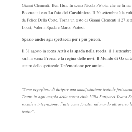
Ben Hur
Gianni Clementi:
. In scena Nicola Pistoia, che ne firma
La foto del Carabiniere
Boccaccini con
. Il 20 settembre è la vol
da Felice Della Corte. Torna un testo di Gianni Clementi il 27 se
Locci, Valeria Spada e Marco Pratesi.
Spazio anche agli spettacoli per i più piccoli.
Artù e la spada nella roccia
Il 31 agosto in scena
, il 1 settembr
Frozen e la regina delle nevi
Il Mondo di Oz
sarà in scena
.
sarà
Un’emozione per amica.
centro dello spettacolo
“
Sono orgoglioso di dirigere una manifestazione teatrale forteme
Teatro in ogni angolo della nostra città. Villa Farinacci Teatro F
sociale e integrazione; l’arte come finestra sul mondo attraverso le
teatro”.