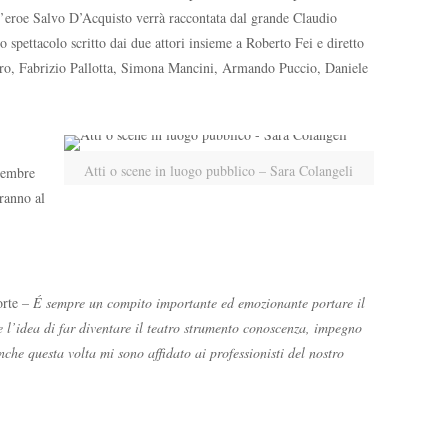
ell’eroe Salvo D’Acquisto verrà raccontata dal grande Claudio
o spettacolo scritto dai due attori insieme a Roberto Fei e diretto
iero, Fabrizio Pallotta, Simona Mancini, Armando Puccio, Daniele
Atti o scene in luogo pubblico – Sara Colangeli
ttembre
aranno al
orte
– É sempre un compito importante ed emozionante portare il
e l’idea di far diventare il teatro strumento conoscenza, impegno
nche questa volta mi sono affidato ai professionisti del nostro