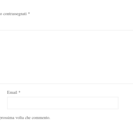
no contrassegnati
*
Email
*
a prossima volta che commento.