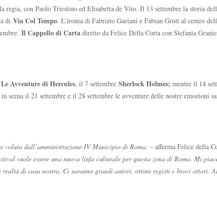
 la regia, con Paolo Triestino ed Elisabetta de Vito. Il 13 settembre la storia d
Via Col Tempo
ta di
. L’ironia di Fabrizio Gaetani e Fabian Grutt al centro dell
Il Cappello di Carta
ttembre.
diretto da Felice Della Corta con Stefania Gran
Le Avventure di Hercules
Sherlock Holmes;
e
, il 7 settembre
mentre il 14 se
 in scena il 21 settembre e il 28 settembre le avventure delle nostre emozioni s
nte voluta dall’amministrazione IV Municipio di Roma. –
afferma Felice della C
estival vuole essere una nuova linfa culturale per questa zona di Roma. Mi piac
 realtà di casa nostra. Ci saranno grandi autori, ottimi registi e bravi attori. A