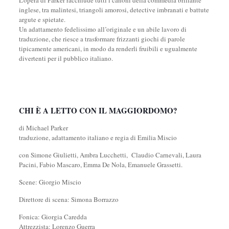
L’opera di Parker racchiude tutti i canoni della commedia brillante
inglese, tra malintesi, triangoli amorosi, detective imbranati e battute
argute e spietate.
Un adattamento fedelissimo all’originale e un abile lavoro di
traduzione, che riesce a trasformare frizzanti giochi di parole
tipicamente americani, in modo da renderli fruibili e ugualmente
divertenti per il pubblico italiano.
CHI È A LETTO CON IL MAGGIORDOMO?
di Michael Parker
traduzione, adattamento italiano e regia di Emilia Miscio
con Simone Giulietti, Ambra Lucchetti, Claudio Carnevali, Laura
Pacini, Fabio Mascaro, Emma De Nola, Emanuele Grassetti.
Scene: Giorgio Miscio
Direttore di scena: Simona Borrazzo
Fonica: Giorgia Caredda
Attrezzista: Lorenzo Guerra