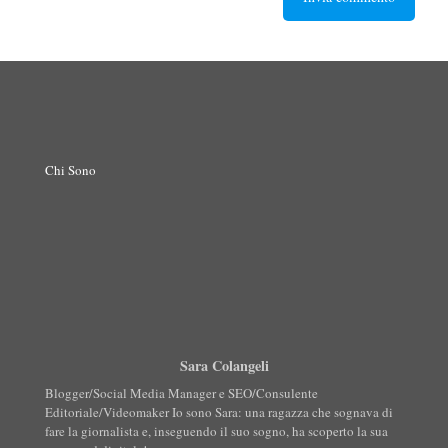
Chi Sono
Sara Colangeli
Blogger/Social Media Manager e SEO/Consulente
Editoriale/Videomaker Io sono Sara: una ragazza che sognava di
fare la giornalista e, inseguendo il suo sogno, ha scoperto la sua