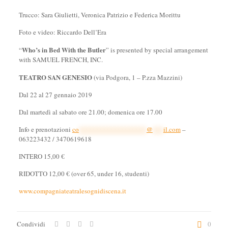
Trucco: Sara Giulietti, Veronica Patrizio e Federica Morittu
Foto e video: Riccardo Dell’Era
Who’s in Bed With the Butler
“
” is presented by special arrangement
with SAMUEL FRENCH, INC.
TEATRO SAN GENESIO
(via Podgora, 1 – P.zza Mazzini)
Dal 22 al 27 gennaio 2019
Dal martedì al sabato ore 21.00; domenica ore 17.00
Info e prenotazioni
co
*******************
@
***
il.com
–
063223432 / 3470619618
INTERO 15,00 €
RIDOTTO 12,00 € (over 65, under 16, studenti)
www.compagniateatralesognidiscena.it
Condividi
0