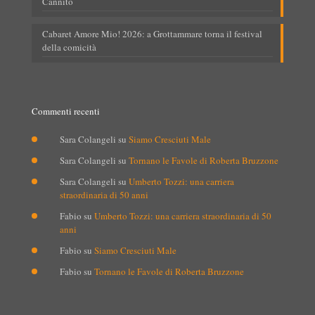
Cannito
Cabaret Amore Mio! 2026: a Grottammare torna il festival
della comicità
Commenti recenti
Sara Colangeli
su
Siamo Cresciuti Male
Sara Colangeli
su
Tornano le Favole di Roberta Bruzzone
Sara Colangeli
su
Umberto Tozzi: una carriera
straordinaria di 50 anni
Fabio
su
Umberto Tozzi: una carriera straordinaria di 50
anni
Fabio
su
Siamo Cresciuti Male
Fabio
su
Tornano le Favole di Roberta Bruzzone