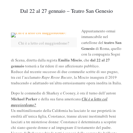
Dal 22 al 27 gennaio – Teatro San Genesio
Appuntamento ormai
immancabile nel
teatro San
cartellone del
Chi è a letto col maggiordomo?
Genesio
di Roma, quello
con la compagnia Sogni
Emilia Miscio
dal 22 al 27
di Scena, diretta dalla regista
, che
gennaio
tornerà a far ridere il suo affezionato pubblico.
Reduce dal recente successo di due commedie scritte di suo pugno,
tra cui l’acclamato
Rape Rosse Bucate
, la Miscio inaugura il 2019
traducendo e adattando un’altra entusiasmante opera inedita in Italia.
Dopo le commedie di Sharkey e Cooney, è ora il turno dell’autore
Michael Parker
e della sua farsa americana
Chi è a letto col
maggiordomo?
Un multimilionario della California ha lasciato le sue proprietà in
eredità all’unica figlia, Constance, tranne alcuni inestimabili beni
lasciati a tre misteriose donne: Constance è determinata a scoprire
chi siano queste donne e ad impugnare il testamento del padre.