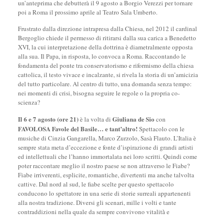
un’anteprima che debutterà il 9 agosto a Borgio Verezzi per tornare
poi a Roma il prossimo aprile al Teatro Sala Umberto.
Frustrato dalla direzione intrapresa dalla Chiesa, nel 2012 il cardinal
Bergoglio chiede il permesso di ritirarsi dalla sua carica a Benedetto
XVI, la cui interpretazione della dottrina è diametralmente opposta
alla sua. Il Papa, in risposta, lo convoca a Roma. Raccontando le
fondamenta del ponte tra conservatorismo e riformismo della chiesa
cattolica, il testo vivace e incalzante, si rivela la storia di un’amicizia
del tutto particolare. Al centro di tutto, una domanda senza tempo:
nei momenti di crisi, bisogna seguire le regole o la propria co-
scienza?
Il 6 e 7 agosto (ore 21)
Giuliana de Sio
è la volta di
con
FAVOLOSA Favole del Basile… e tant’altro!
Spettacolo con le
musiche di Cinzia Gangarella, Marco Zurzolo, Sasà Flauto. L’Italia è
sempre stata meta d’eccezione e fonte d’ispirazione di grandi artisti
ed intellettuali che l’hanno immortalata nei loro scritti. Quindi come
poter raccontare meglio il nostro paese se non attraverso le Fiabe?
Fiabe irriverenti, esplicite, romantiche, divertenti ma anche talvolta
cattive. Dal nord al sud, le fiabe scelte per questo spettacolo
conducono lo spettatore in una serie di storie surreali appartenenti
alla nostra tradizione. Diversi gli scenari, mille i volti e tante
contraddizioni nella quale da sempre convivono vitalità̀ e