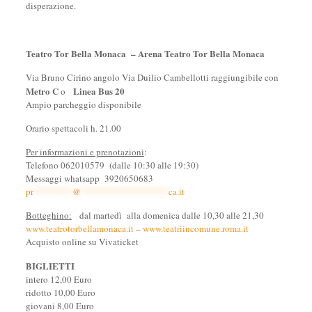
disperazione.
Teatro Tor Bella Monaca – Arena Teatro Tor Bella Monaca
Via Bruno Cirino angolo Via Duilio Cambellotti raggiungibile con
Metro C
Linea Bus
20
o
Ampio parcheggio disponibile
Orario spettacoli h. 21.00
Per informazioni e prenotazioni
:
Telefono 062010579 (dalle 10:30 alle 19:30)
Messaggi whatsapp 3920650683
pr
********
@
******************
ca.it
Botteghino:
dal martedì alla domenica dalle 10,30 alle 21,30
www.teatrotorbellamonaca.it
–
www.teatriincomune.roma.it
Acquisto online su Vivaticket
BIGLIETTI
intero 12,00 Euro
ridotto 10,00 Euro
giovani 8,00 Euro