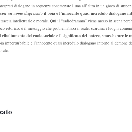
interpreti dialogano in sequenze concatenate l’una all’altra in un gioco di susp
il boia e l’innocente quasi incredulo dialogano 
 con un uomo disprezzato
a traccia intellettuale e morale. Qui il “radiodramma” viene messo in scena per
oco retorico, è il messaggio che problematizza il reale, scardina i luoghi comuni
l ribaltamento del ruolo sociale e il significato del potere, smascherare le
oia imperturbabile e l’innocente quasi incredulo dialogano intorno al demone de
orale.
zato