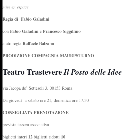
mise en espace
Regia di Fabio Galadini
Fabio Galadini
Francesco Siggillino
con
e
Raffaele Balzano
aiuto regia
PRODIZIONE COMPAGNIA MAURI/STURNO
Teatro Trastevere
Il Posto delle Idee
via Jacopa de’ Settesoli 3, 00153 Roma
Da giovedì a sabato ore 21, domenica ore 17:30
CONSIGLIATA PRENOTAZIONE
prevista tessera associativa
12
10
biglietti interi
biglietti ridotti