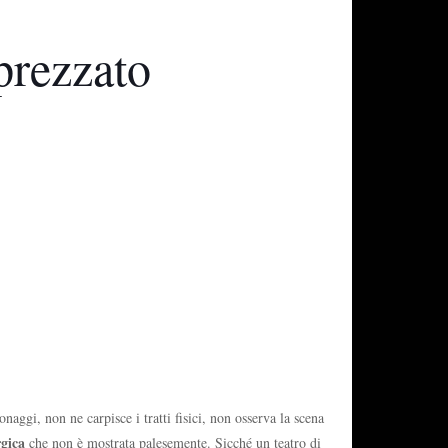
prezzato
ggi, non ne carpisce i tratti fisici, non osserva la scena
gica
che non è mostrata palesemente. Sicché un teatro di