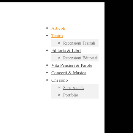
Articoli
Teatro
Recensioni Teatrali
Editoria & Libri
Recensioni Editoriali
Vita Pensieri & Parole
Concerti & Musica
Chi sono
Sara’ socials
Portfolio