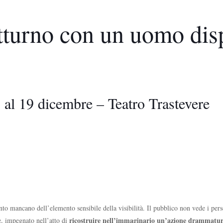
tturno con un uomo dis
 al 19 dicembre – Teatro Trastevere
ancano dell’elemento sensibile della visibilità. Il pubblico non vede i persona
ricostruire nell’immaginario un’azione drammatur
ve, impegnato nell’atto di