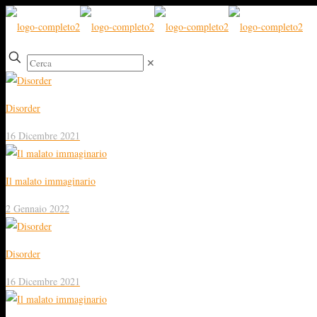
✕
Disorder
16 Dicembre 2021
Il malato immaginario
2 Gennaio 2022
Disorder
16 Dicembre 2021