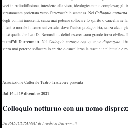
voci in radiodiffusione, interdetto alla vista, ideologicamente complesso; gli 
serratamente proiettata verso l’irrevocabile sentenza. Nel
Colloquio notturno
degli uomini innocenti, senza mai poterne soffocare lo spirito o cancellarne l
il teatro morale in senso universale, dove l’unico protagonista, senza alcun gi
I
in sé quella che Leo De Bernardinis definì essere: «una grande forza civile».
“temi”di Durrenmatt.
Nel
Colloquio notturno con un uomo disprezzato
il b
senza mai poterne soffocare lo spirito o cancellarne la traccia intellettuale e m
Associazione Culturale Teatro Trastevere presenta
Dal 16 al 19 dicembre 2021
Colloquio notturno con un uomo disprez
Da RADIODRAMMI di Friedrich Durrenmatt