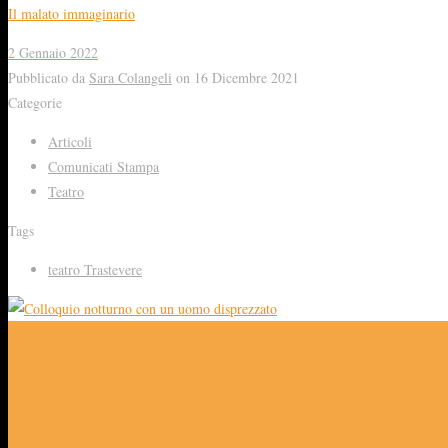
Il malato immaginario
2 Gennaio 2022
Pubblicato da
Sara Colangeli
on
16 Dicembre 2021
Categorie
Articoli
Comunicati Stampa
Teatro
Tags
teatro Trastevere