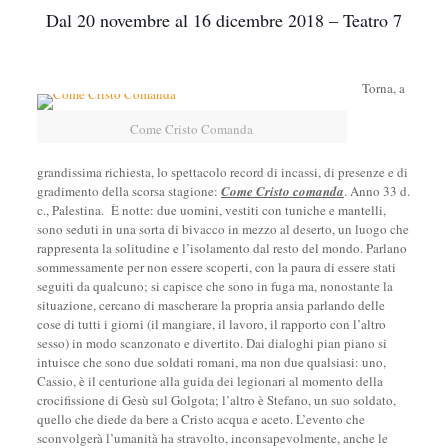
Dal 20 novembre al 16 dicembre 2018 – Teatro 7
Torna, a
Come Cristo Comanda
grandissima richiesta, lo spettacolo record di incassi, di presenze e di
gradimento della scorsa stagione:
Come Cristo comanda
. Anno 33 d.
c., Palestina. È notte: due uomini, vestiti con tuniche e mantelli,
sono seduti in una sorta di bivacco in mezzo al deserto, un luogo che
rappresenta la solitudine e l’isolamento dal resto del mondo. Parlano
sommessamente per non essere scoperti, con la paura di essere stati
seguiti da qualcuno; si capisce che sono in fuga ma, nonostante la
situazione, cercano di mascherare la propria ansia parlando delle
cose di tutti i giorni (il mangiare, il lavoro, il rapporto con l’altro
sesso) in modo scanzonato e divertito. Dai dialoghi pian piano si
intuisce che sono due soldati romani, ma non due qualsiasi: uno,
Cassio, è il centurione alla guida dei legionari al momento della
crocifissione di Gesù sul Golgota; l’altro è Stefano, un suo soldato,
quello che diede da bere a Cristo acqua e aceto. L’evento che
sconvolgerà l’umanità ha stravolto, inconsapevolmente, anche le