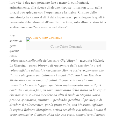
loro vite; i due non potranno fare a meno di confrontarsi,
animatamente, alla ricerca di alcune risposte… ma non tutto, nella
vita, si può spiegare con l’esperienza e la logica! Ci sono delle
emozioni, che vanno al di là dei cinque sensi, per spiegare le quali è
necessario abbandonarsi all’ascolto… e forse, solo allora, si riuscirà a
sentire risuonare “una musica melodiosa”.
“Ho
scritto di
getto
Come Cristo Comanda
questo
testo,
volutamente, nello stile del maestro Gigi Magni –
racconta Michele
La Ginestra
– avevo bisogno di raccontare delle emozioni e avrei
voluto affidare ad altri le mie parole. Mentre scrivevo, pensavo che
l’attore più giusto per indossare i panni di Cassio fosse Massimo
Wertmuller, con la sua profondità d’animo e la sua giocosa
romanità che rende leggero qualsiasi ragionamento, anche il più
contorto. Poi, alla fine, mi sono innamorato della storia ed ho capito
che non sarei riuscito a cedere ad altri il ruolo di Stefano, uomo
pratico, spontaneo, istintivo… perdendo, peraltro, il privilegio di
dividere il palcoscenico, per la prima volta, con Massimo. Affidare
la regia a Roberto Marafante, artista sensibile e di talento, è stato il
gesto conclusivo di questa sfida che, son certo, coinvolgerà il nostro