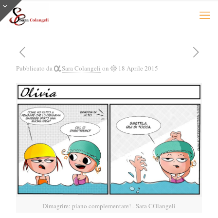
Pubblicato da
Sara Colangeli
on
18 Aprile 2015
Dimagrire: piano complementare! - Sara COlangeli