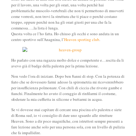
per il lavoro, una volta per gli orari, una volta perchè hai
problematiche muscolo-vertebrali che non ti permettono di muoverti
come vorresti, non trovi la struttura che ti piace o perchè costano
troppo, oppure perchè non ha gli orari giusti per una che fa la
commessa…..la lista è lunga.
Questa volta ce l’ho fatta. Ho chiuso gli occhi e sono andata in un
centro sportivo sull’Anagnina, l’
Heaven sporting club
.
Ho parlato con una ragazza molto dolce e competente e…uscita da li
avevo già il badge della palestra per la prima lezione.
Non vedo l’ora di iniziare. Dopo ben 8anni di stop. Con la potenza di
fiato che se dovessero farmi adesso la spirometria mi ricovererebbero
per insufficienza polmonare. Con chili di ciccia che riveste gambe e
fianchi. Finalmente ho avuto il coraggio di rinfilarmi il costume,
sfoderare la mia cuffietta in silicone e buttarmi in acqua.
Se vi dovesse mai capitare di cercare una piscina e/o palestra e siete
di Roma sud, io vi consiglio di dare uno sguardo alle strutture
Heaven. Sono a dir poco magnifiche, con istruttori sempre presenti a
fare lezione anche solo per una persona sola, con un livello di pulizia
che fa impallidire.