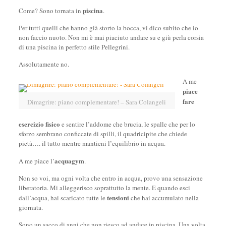
piscina
Come? Sono tornata in
.
Per tutti quelli che hanno già storto la bocca, vi dico subito che io
non faccio nuoto. Non mi è mai piaciuto andare su e giù perla corsia
di una piscina in perfetto stile Pellegrini.
Assolutamente no.
A me
piace
fare
Dimagrire: piano complementare! – Sara Colangeli
esercizio fisico
e sentire l’addome che brucia, le spalle che per lo
sforzo sembrano conficcate di spilli, il quadricipite che chiede
pietà…. il tutto mentre mantieni l’equilibrio in acqua.
acquagym
A me piace l’
.
Non so voi, ma ogni volta che entro in acqua, provo una sensazione
liberatoria. Mi alleggerisco soprattutto la mente. E quando esci
tensioni
dall’acqua, hai scaricato tutte le
che hai accumulato nella
giornata.
Sono un sacco di anni che non riesco ad andare in piscina. Una volta