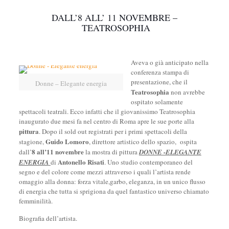
DALL’8 ALL’ 11 NOVEMBRE –
TEATROSOPHIA
Aveva o già anticipato nella
conferenza stampa di
presentazione, che il
Donne – Elegante energia
Teatrosophia
non avrebbe
ospitato solamente
spettacoli teatrali. Ecco infatti che il giovanissimo Teatrosophia
inaugurato due mesi fa nel centro di Roma apre le sue porte alla
pittura
. Dopo il sold out registrati per i primi spettacoli della
Guido Lomoro
stagione,
, direttore artistico dello spazio, ospita
8 all’11 novembre
dall’
la mostra di pittura
DONNE -ELEGANTE
Antonello Risati
ENERGIA
di
. Uno studio contemporaneo del
segno e del colore come mezzi attraverso i quali l’artista rende
omaggio alla donna: forza vitale,garbo, eleganza, in un unico flusso
di energia che tutta si sprigiona da quel fantastico universo chiamato
femminilità.
Biografia dell’artista.