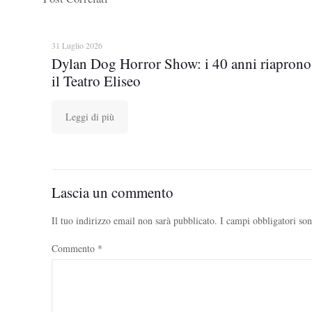
31 Luglio 2026
Dylan Dog Horror Show: i 40 anni riaprono
il Teatro Eliseo
Leggi di più
Lascia un commento
Il tuo indirizzo email non sarà pubblicato.
I campi obbligatori so
Commento
*