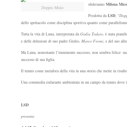
Milena Mico
sfideranno
Doppio Misto
LSD
Prodotta da
, “
Dopp
dello spettacolo come disciplina sportiva quanto come parallelismo 
Tutta la vita di Luna, interpretata da
Giulia Todaro
, è stata piani
e delle delusioni di suo padre Giulio,
Marco Fiorni
, e del suo al
Ma Luna, nonostante l’imminente successo, non sembra felice: s
successo di sua figlia.
Il tennis come metafora della vita in una storia che mette in risalt
Una commedia esilarante ambientata in un campo da tennis dove i p
LSD
presenta