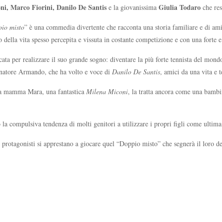
ni, Marco Fiorini, Danilo De Santis
Giulia Todaro
e la giovanissima
che res
io misto
” è una commedia divertente che racconta una storia familiare e di amici
della vita spesso percepita e vissuta in costante competizione e con una forte e
ficata per realizzare il suo grande sogno: diventare la più forte tennista del mo
lenatore Armando, che ha volto e voce di
Danilo De Santis
, amici da una vita e t
ua mamma Mara, una fantastica
Milena Miconi
, la tratta ancora come una bambi
o la compulsiva tendenza di molti genitori a utilizzare i propri figli come ultima 
rotagonisti si apprestano a giocare quel “Doppio misto” che segnerà il loro de