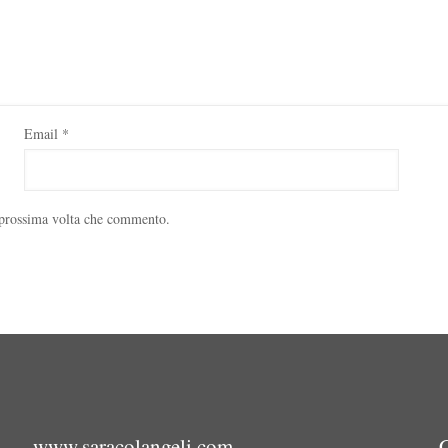
Email
*
a prossima volta che commento.
www.saracolangeli.com