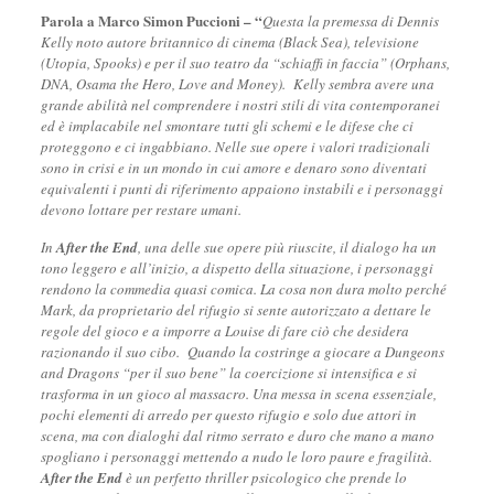
Parola a
Marco Simon Puccioni – “
Questa la premessa di Dennis
Kelly noto autore britannico di cinema (Black Sea), televisione
(Utopia, Spooks) e per il suo teatro da “schiaffi in faccia” (Orphans,
DNA, Osama the Hero, Love and Money). Kelly sembra avere una
grande abilità nel comprendere i nostri stili di vita contemporanei
ed è implacabile nel smontare tutti gli schemi e le difese che ci
proteggono e ci ingabbiano. Nelle sue opere i valori tradizionali
sono in crisi e in un mondo in cui amore e denaro sono diventati
equivalenti i punti di riferimento appaiono instabili e i personaggi
devono lottare per restare umani.
In
After the End
, una delle sue opere più riuscite, il dialogo ha un
tono leggero e all’inizio, a dispetto della situazione, i personaggi
rendono la commedia quasi comica. La cosa non dura molto perché
Mark, da proprietario del rifugio si sente autorizzato a dettare le
regole del gioco e a imporre a Louise di fare ciò che desidera
razionando il suo cibo. Quando la costringe a giocare a Dungeons
and Dragons “per il suo bene” la coercizione si intensifica e si
trasforma in un gioco al massacro. Una messa in scena essenziale,
pochi elementi di arredo per questo rifugio e solo due attori in
scena, ma con dialoghi dal ritmo serrato e duro che mano a mano
spogliano i personaggi mettendo a nudo le loro paure e fragilità.
After the End
è un perfetto thriller psicologico che prende lo