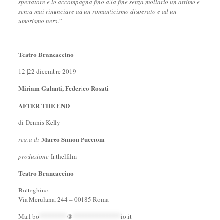
spettatore e lo accompagna fino alla fine senza mollarlo un attimo e
senza mai rinunciare ad un romanticismo disperato e ad un
umorismo nero.
”
Teatro Brancaccino
12 |22 dicembre 2019
Miriam Galanti, Federico Rosati
AFTER THE END
di Dennis Kelly
Marco Simon Puccioni
regia di
produzione
Inthelfilm
Teatro Brancaccino
Botteghino
Via Merulana, 244 – 00185 Roma
Mail
bo
********
@
**************
io.it