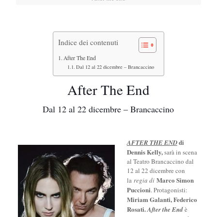
Indice dei contenuti
After The End
Dal 12 al 22 dicembre – Brancaccino
After The End
Dal 12 al 22 dicembre – Brancaccino
di
AFTER THE END
Dennis Kelly,
sarà in scena
al Teatro Brancaccino dal
12 al 22 dicembre con
Marco Simon
la
regia di
Puccioni
. Protagonisti:
Miriam Galanti, Federico
Rosati.
After the End
è