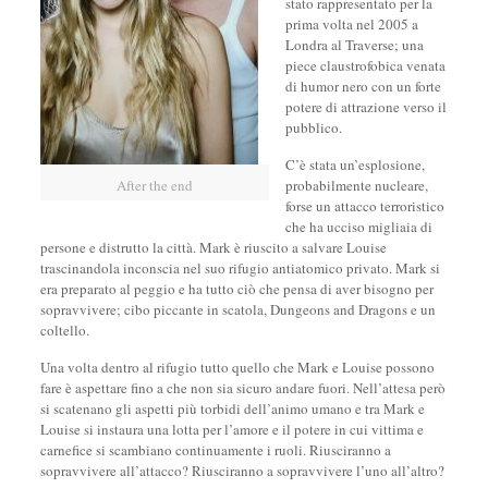
stato rappresentato per la
prima volta nel 2005 a
Londra al Traverse; una
piece claustrofobica venata
di humor nero con un forte
potere di attrazione verso il
pubblico.
C’è stata un’esplosione,
After the end
probabilmente nucleare,
forse un attacco terroristico
che ha ucciso migliaia di
persone e distrutto la città. Mark è riuscito a salvare Louise
trascinandola inconscia nel suo rifugio antiatomico privato. Mark si
era preparato al peggio e ha tutto ciò che pensa di aver bisogno per
sopravvivere; cibo piccante in scatola, Dungeons and Dragons e un
coltello.
Una volta dentro al rifugio tutto quello che Mark e Louise possono
fare è aspettare fino a che non sia sicuro andare fuori. Nell’attesa però
si scatenano gli aspetti più torbidi dell’animo umano e tra Mark e
Louise si instaura una lotta per l’amore e il potere in cui vittima e
carnefice si scambiano continuamente i ruoli. Riusciranno a
sopravvivere all’attacco? Riusciranno a sopravvivere l’uno all’altro?