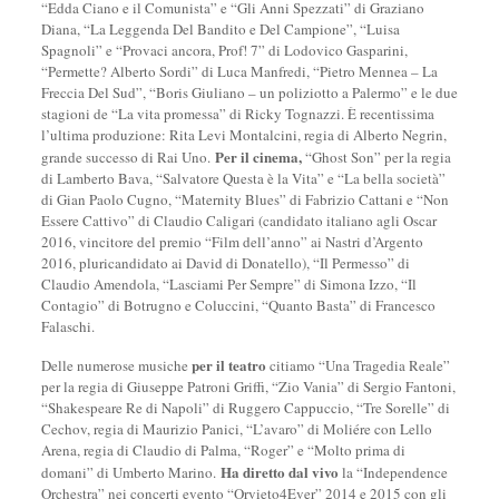
“Edda Ciano e il Comunista” e “Gli Anni Spezzati” di Graziano
Diana, “La Leggenda Del Bandito e Del Campione”, “Luisa
Spagnoli” e “Provaci ancora, Prof! 7” di Lodovico Gasparini,
“Permette? Alberto Sordi” di Luca Manfredi, “Pietro Mennea – La
Freccia Del Sud”, “Boris Giuliano – un poliziotto a Palermo” e le due
stagioni de “La vita promessa” di Ricky Tognazzi. È recentissima
l’ultima produzione: Rita Levi Montalcini, regia di Alberto Negrin,
Per il cinema,
grande successo di Rai Uno.
“Ghost Son” per la regia
di Lamberto Bava, “Salvatore Questa è la Vita” e “La bella società”
di Gian Paolo Cugno, “Maternity Blues” di Fabrizio Cattani e “Non
Essere Cattivo” di Claudio Caligari (candidato italiano agli Oscar
2016, vincitore del premio “Film dell’anno” ai Nastri d’Argento
2016, pluricandidato ai David di Donatello), “Il Permesso” di
Claudio Amendola, “Lasciami Per Sempre” di Simona Izzo, “Il
Contagio” di Botrugno e Coluccini, “Quanto Basta” di Francesco
Falaschi.
per il teatro
Delle numerose musiche
citiamo “Una Tragedia Reale”
per la regia di Giuseppe Patroni Griffi, “Zio Vania” di Sergio Fantoni,
“Shakespeare Re di Napoli” di Ruggero Cappuccio, “Tre Sorelle” di
Cechov, regia di Maurizio Panici, “L’avaro” di Moliére con Lello
Arena, regia di Claudio di Palma, “Roger” e “Molto prima di
Ha diretto dal vivo
domani” di Umberto Marino.
la “Independence
Orchestra” nei concerti evento “Orvieto4Ever” 2014 e 2015 con gli