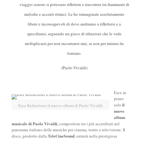
viaggio sonoro si potessero riflettere e rincorrere tra frammenti di
melodie e accenti ritmici. Le ho immaginate assolutamente
libere e inconsapevoli di dove andranno a riflettersi e a
specchiarsi, seguendo un gioco di rifrazioni che le vede
moltiplicarsi per non incontrarsi mai, se non per mirarsi da
lontano.
(Paolo Vivaldi)
Esce in
piano
il
solo
Esce Refractions il nuovo album di Paolo Vivaldi
nuovo
album
musicale di Paolo Vivaldi,
compositore tra i più accreditati nel
panorama italiano delle musiche per cinema, teatro e televisione. Il
TeleCineSound
disco, prodotto dalla
, entrerà nella prestigiosa