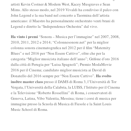
artisti Kevin Costner & Modern West, Kacey Musgraves e Sean
Mims. Allo stesso modo, nel 2019 Vivaldi ha condiviso il palco con
John Legend e la sua band nel concerto a Taormina dell’artista
americano: il Maestro ha personalmente orchestrato venti brani di
Legend e diretto la “Independence Orchestra” dal vivo.
Ha vinto i premi
“Sonora – Musica per l’immagine” nel 2007, 2008,
2010, 2011, 2012 e 2014; “Colonnesonore.net” per la miglior
colonna sonora cinematografica nel 2012 per il film “Maternity
Blues” e nel 2016 per “Non Essere Cattivo”, oltre che per la
categoria “Miglior musicista italiano dell’anno”; Grifone d’oro 2016
dalla città di Perugia per “Luisa Spagnoli”; Premio ModaMovie
2016 per il Cinema; candidato miglior musicista ai David di
Ha svolto
Donatello del 2016 sempre per “Non Essere Cattivo”.
inoltre master class
presso il DAMS di Roma 3, l’Università di Tor
Vergata, l’Università della Calabria, la LUISS, l’Istituto per il Cinema
e la Televisione “Roberto Rossellini” di Roma, i conservatori di
Genova, Latina, Vibo Valentia, Messina; tiene i corsi di musica per
immagine presso la Scuola di Musica di Fiesole e la Saint Louis
Music School di Roma.