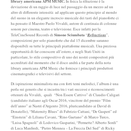
library americana APM MUSIC.
In fisica la rifrazione è la
deviazione di un raggio di luce nel passaggio da un mezzo ad un
altro di differente intensità: ad applicare questo principio al mondo
del suono in un elegante incrocio musicale dei tasti del pianoforte ci
ha pensato il Maestro Paolo Vivaldi, autore di centinaia di colonne
sonore per cinema, teatro e televisione. Esce infatti per la
Simone Sciumbata
TeleCineSound Records di
“
Refractions
”,
composizioni per solo pianoforte che dal 15 dicembre saranno
disponibili su tutte le principali piattaforme musicali. Una preziosa
opportunità di far conoscere all’estero, e negli Stati Uniti in
particolare, lo stile compositivo di uno dei nostri compositori più
accreditati dal momento che il disco andrà a far parte della nota
library americana APM Music che fornisce i principali produttori
cinematografici e televisivi del settore.
Di ispirazione minimalista ma con forti temi melodici, l’album è una
perla sui generis che si incastra tra i vari successi e riconoscimenti
ottenuti da Vivaldi, quali “Non Essere Cattivo” di Claudio Caligari
(candidato italiano agli Oscar 2016, vincitore del premio “Film
dell’anno” ai Nastri d’Argento 2016, pluricandidato ai David di
Donatello), “Maternity Blues” di Fabrizio Cattani, “De Gasperi” ed
“Einstein” di Liliana Cavani, “Rino Gaetano” di Marco Turco,
“Luisa Spagnoli” di Lodovico Gasparini, “Permette? Alberto Sordi”
di Luca Manfredi, “Pietro Mennea – La Freccia Del Sud” di Ricky