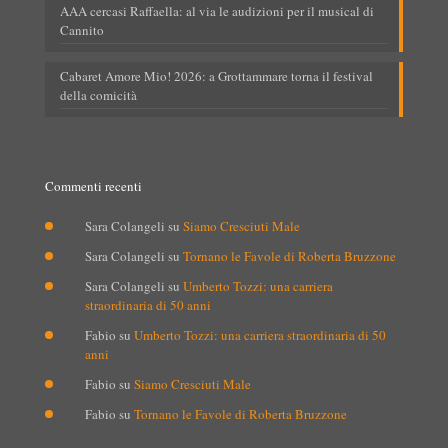
AAA cercasi Raffaella: al via le audizioni per il musical di
Cannito
Cabaret Amore Mio! 2026: a Grottammare torna il festival
della comicità
Commenti recenti
Sara Colangeli
su
Siamo Cresciuti Male
Sara Colangeli
su
Tornano le Favole di Roberta Bruzzone
Sara Colangeli
su
Umberto Tozzi: una carriera
straordinaria di 50 anni
Fabio
su
Umberto Tozzi: una carriera straordinaria di 50
anni
Fabio
su
Siamo Cresciuti Male
Fabio
su
Tornano le Favole di Roberta Bruzzone