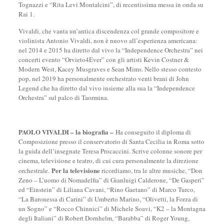
Tognazzi e “Rita Levi Montalcini”, di recentissima messa in onda su
Rai 1.
Vivaldi, che vanta un’antica discendenza col grande compositore e
violinista Antonio Vivaldi, non è nuovo all’esperienza americana:
nel 2014 e 2015 ha diretto dal vivo la “Independence Orchestra” nei
concerti evento “Orvieto4Ever” con gli artisti Kevin Costner &
Modern West, Kacey Musgraves e Sean Mims. Nello stesso contesto
pop, nel 2019 ha personalmente orchestrato venti brani di John
Legend che ha diretto dal vivo insieme alla sua la “Independence
Orchestra” sul palco di Taormina.
PAOLO VIVALDI – la biografia –
Ha conseguito il diploma di
Composizione presso il conservatorio di Santa Cecilia in Roma sotto
la guida dell’insegnate Teresa Procaccini. Scrive colonne sonore per
cinema, televisione e teatro, di cui cura personalmente la direzione
Per la televisione
orchestrale.
ricordiamo, tra le altre musiche, “Don
Zeno – L’uomo di Nomadelfia” di Gianluigi Calderone, “De Gasperi”
ed “Einstein” di Liliana Cavani, “Rino Gaetano” di Marco Turco,
“La Baronessa di Carini” di Umberto Marino, “Olivetti, la Forza di
un Sogno” e “Rocco Chinnici” di Michele Soavi, “K2 – la Montagna
degli Italiani” di Robert Dornhelm, “Barabba” di Roger Young,