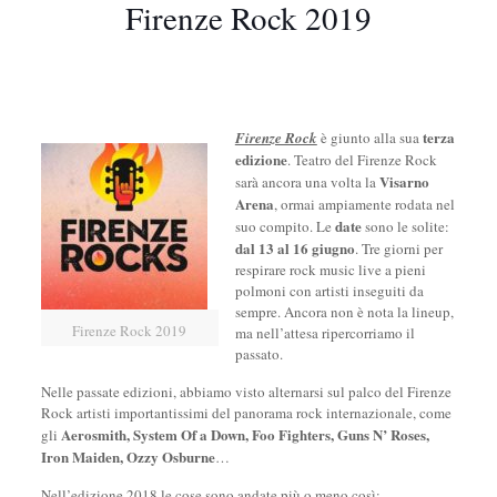
Firenze Rock 2019
terza
Firenze Rock
è giunto alla sua
edizione
. Teatro del Firenze Rock
Visarno
sarà ancora una volta la
Arena
, ormai ampiamente rodata nel
date
suo compito. Le
sono le solite:
dal 13 al 16 giugno
. Tre giorni per
respirare rock music live a pieni
polmoni con artisti inseguiti da
sempre. Ancora non è nota la lineup,
Firenze Rock 2019
ma nell’attesa ripercorriamo il
passato.
Nelle passate edizioni, abbiamo visto alternarsi sul palco del Firenze
Rock artisti importantissimi del panorama rock internazionale, come
Aerosmith, System Of a Down, Foo Fighters, Guns N’ Roses,
gli
Iron Maiden, Ozzy Osburne
…
Nell’edizione 2018 le cose sono andate più o meno così: