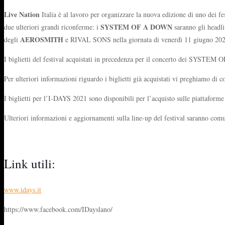
Live Nation
Italia è al lavoro per organizzare la nuova edizione di uno dei fe
SYSTEM OF A DOWN
due ulteriori grandi riconferme: i
saranno gli headli
AEROSMITH
degli
e RIVAL SONS nella giornata di venerdì 11 giugno 20
I biglietti del festival acquistati in precedenza per il concerto dei SYSTE
Per ulteriori informazioni riguardo i biglietti già acquistati vi preghiamo di c
I biglietti per l’I-DAYS 2021 sono disponibili per l’acquisto sulle piattaforme 
Ulteriori informazioni e aggiornamenti sulla line-up del festival saranno com
Link utili:
www.idays.it
https://www.facebook.com/IDayslano/