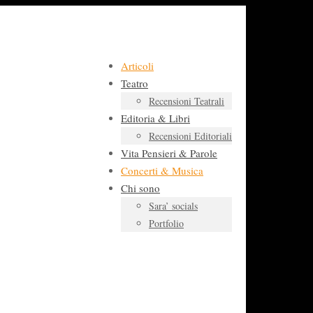
Articoli
Teatro
Recensioni Teatrali
Editoria & Libri
Recensioni Editoriali
Vita Pensieri & Parole
Concerti & Musica
Chi sono
Sara’ socials
Portfolio