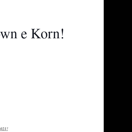
own e Korn!
2021!