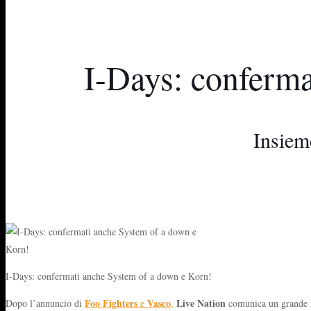
I-Days: conferma
Insiem
I-Days: confermati anche System of a down e Korn!
Foo Fighters
Vasco
Live Nation
Dopo l’annuncio di
e
,
comunica un grande 