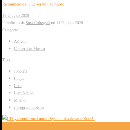
Ricomincio da… Le serate live music
17 Giugno 2020
Pubblicato da
Sara Colangeli
on
11 Giugno 2020
Categorie
Articoli
Concerti & Musica
Tags
concerti
I days
Live
Live Nation
Milano
riprogrammazione