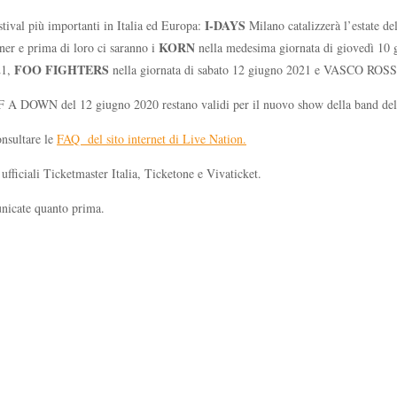
I-DAYS
stival più importanti in Italia ed Europa:
Milano catalizzerà l’estate 
KORN
ner e prima di loro ci saranno i
nella medesima giornata di giovedì 10 
FOO FIGHTERS
21,
nella giornata di sabato 12 giugno 2021 e VASCO ROSSI
M OF A DOWN del 12 giugno 2020 restano validi per il nuovo show della band de
onsultare le
FAQ del sito internet di Live Nation.
ufficiali Ticketmaster Italia, Ticketone e Vivaticket.
unicate quanto prima.