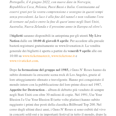
Portogallo, il 4 giugno 2022, con nuove date in Norvegia,
Repubblica Ceca, Polonia, Paesi Bassi e Italia. Continuiamo ad
esservi grati per la vostra comprensione e sostegno in questi tempi
senza precedenti. La luce è alla fine del tunnel e non vediamo l’ora
di tornare sul palco entro la fine di quest’anno negli Stati Uniti,
Australia, Nuova Zelanda e il prossimo anno in Europa ed oltre!
»
biglietti
My Live
I
saranno disponibili in anteprima per gli utenti
Nation
10:00 di giovedì 8 aprile
dalle ore
. Per accedere alla presale
basterà registrarsi gratuitamente su www.livenation.it. La vendita
venerdì 9 aprile
generale dei biglietti è aperta a partire da
alle ore
10:00 su
www.ticketmaster.it
,
www.ticketone.it
e
www.vivaticket.com
.
la formazione del gruppo nel 1985,
Dopo
i Guns N’ Roses hanno da
subito dominato la crescente scena rock di Los Angeles, grazie al
loro atteggiamento sfrenato e travolgente. Hanno poi conquistato il
mondo intero con la pubblicazione del loro primo disco nel 1987,
Appetite for Destruction
– album di debutto più venduto di sempre
negli Stati Uniti con oltre 30 milioni di copie. Nel 1991, Use Your
Illusion I e Use Your Illusion II (sette volte platino) hanno subito
raggiunto i primi due posti della classifica Billboard Top 200. Nel
corso degli ultimi dieci anni, i Guns N’ Roses si sono esibiti dal vivo
in concerti sold-out e in importanti festival in tutto il mondo, dopo la