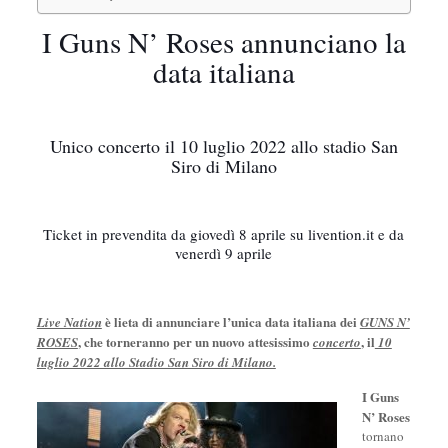
I Guns N’ Roses annunciano la
data italiana
Unico concerto il 10 luglio 2022 allo stadio San
Siro di Milano
Ticket in prevendita da giovedì 8 aprile su livention.it e da
venerdì 9 aprile
è lieta di annunciare l’unica data italiana dei
Live Nation
GUNS N’
, che torneranno per un nuovo attesissimo
, il
ROSES
concerto
10
luglio 2022 allo Stadio San Siro di Milano.
I Guns
N’ Roses
tornano