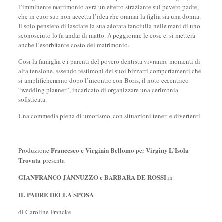
l’imminente matrimonio avrà un effetto straziante sul povero padre,
che in cuor suo non accetta l’idea che oramai la figlia sia una donna.
Il solo pensiero di lasciare la sua adorata fanciulla nelle mani di uno
sconosciuto lo fa andar di matto. A peggiorare le cose ci si metterà
anche l’esorbitante costo del matrimonio.
Così la famiglia e i parenti del povero dentista vivranno momenti di
alta tensione, essendo testimoni dei suoi bizzarri comportamenti che
si amplificheranno dopo l’incontro con Boris, il noto eccentrico
“wedding planner”, incaricato di organizzare una cerimonia
sofisticata.
Una commedia piena di umorismo, con situazioni teneri e divertenti.
Francesco e Virginia Bellomo
Virginy L’Isola
Produzione
per
Trovata
presenta
GIANFRANCO JANNUZZO
e BARBARA DE ROSSI
in
IL PADRE DELLA SPOSA
di Caroline Francke