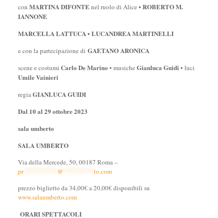
MARTINA DIFONTE
• ROBERTO M.
con
nel ruolo di Alice
IANNONE
MARCELLA LATTUCA • LUCANDREA MARTINELLI
GAETANO ARONICA
e con la partecipazione di
Carlo De Marino
Gianluca Guidi
scene e costumi
• musiche
• luci
Umile Vainieri
GIANLUCA GUIDI
regia
D
al 10 al 29 ottobre 2023
sala umberto
SALA
UMBERTO
Via della Mercede, 50, 00187 Roma –
pr
**********
@
*********
to.com
prezzo biglietto da 34,00€ a 20,00€ disponibili su
www.salaumberto.com
ORARI SPETTACOLI