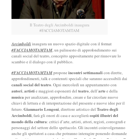
Il Teatro degli Arcimboldi inaugura
#FACCIAMOTAMTAM
Arcimboldi
inaugura un nuovo spazio digitale con il format
#FACCIAMOTAMTAM
, un palinsesto di approfondimento sui
canali social del teatro, concepito appositamente per rinnovare lo
scambio e il dialogo con il pubblico.
incontri settimanali
#FACCIAMOTAMTAM
propone
con dirette,
approfondimenti, talk e contenuti speciali che saranno accessibili dai
canali social del teatro
. Ogni mercoledì un appuntamento con
autori
artisti
teatro
arte
,
e maggiori esponenti del
, dell’
e della
musica
per analizzare, approfondire, creare e far circolare nuove
chiavi di lettura e di interpretazione del presente e nuove idee per il
Gianmario Longoni
Teatro degli
futuro.
, direttore artistico del
Arcimboldi
ospiti illustri del
, farà gli onori di casa e accoglierà
mondo della cultura
: critici d’arte, artisti, attori, registi, coreografi e
personaggi del settore dello spettacolo. Gli incontri coinvolgeranno
anche gli spettatori a casa che potranno interagire ponendo domande