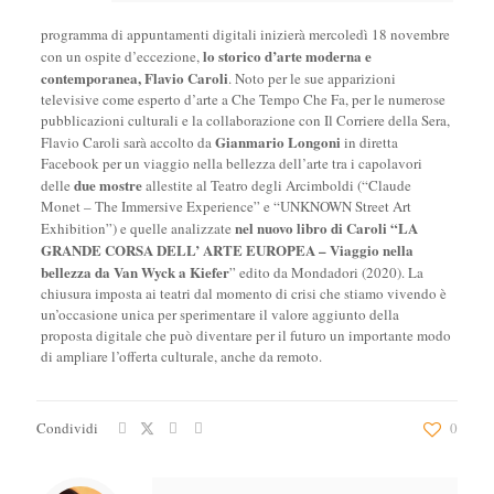
programma di appuntamenti digitali inizierà mercoledì 18 novembre
lo storico d’arte moderna e
con un ospite d’eccezione,
contemporanea, Flavio Caroli
. Noto per le sue apparizioni
televisive come esperto d’arte a Che Tempo Che Fa, per le numerose
pubblicazioni culturali e la collaborazione con Il Corriere della Sera,
Gianmario Longoni
Flavio Caroli sarà accolto da
in diretta
Facebook per un viaggio nella bellezza dell’arte tra i capolavori
due mostre
delle
allestite al Teatro degli Arcimboldi (“Claude
Monet – The Immersive Experience” e “UNKNOWN Street Art
nel nuovo libro di Caroli “LA
Exhibition”) e quelle analizzate
GRANDE CORSA DELL’ ARTE EUROPEA
– Viaggio nella
bellezza da Van Wyck a Kiefer
” edito da Mondadori (2020). La
chiusura imposta ai teatri dal momento di crisi che stiamo vivendo è
un’occasione unica per sperimentare il valore aggiunto della
proposta digitale che può diventare per il futuro un importante modo
di ampliare l’offerta culturale, anche da remoto.
Condividi
0