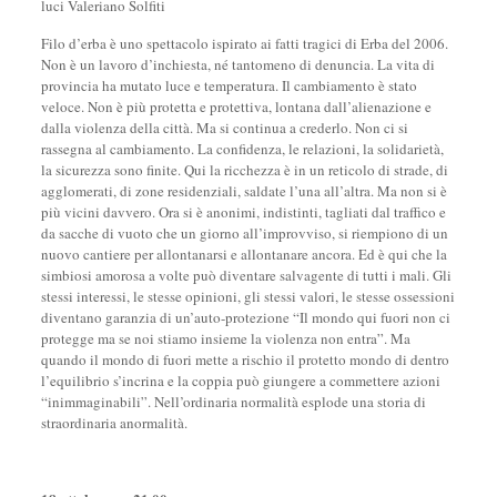
luci Valeriano Solfiti
Filo d’erba è uno spettacolo ispirato ai fatti tragici di Erba del 2006.
Non è un lavoro d’inchiesta, né tantomeno di denuncia. La vita di
provincia ha mutato luce e temperatura. Il cambiamento è stato
veloce. Non è più protetta e protettiva, lontana dall’alienazione e
dalla violenza della città. Ma si continua a crederlo. Non ci si
rassegna al cambiamento. La confidenza, le relazioni, la solidarietà,
la sicurezza sono finite. Qui la ricchezza è in un reticolo di strade, di
agglomerati, di zone residenziali, saldate l’una all’altra. Ma non si è
più vicini davvero. Ora si è anonimi, indistinti, tagliati dal traffico e
da sacche di vuoto che un giorno all’improvviso, si riempiono di un
nuovo cantiere per allontanarsi e allontanare ancora. Ed è qui che la
simbiosi amorosa a volte può diventare salvagente di tutti i mali. Gli
stessi interessi, le stesse opinioni, gli stessi valori, le stesse ossessioni
diventano garanzia di un’auto-protezione “Il mondo qui fuori non ci
protegge ma se noi stiamo insieme la violenza non entra”. Ma
quando il mondo di fuori mette a rischio il protetto mondo di dentro
l’equilibrio s’incrina e la coppia può giungere a commettere azioni
“inimmaginabili”. Nell’ordinaria normalità esplode una storia di
straordinaria anormalità.