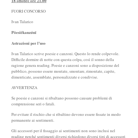
18 ottobre ore 21.00
FUORI CONCORSO
Ivan Talarico
Pöesiëkanzǿnī
Astrazioni per l’uso
Ivan Talarico scrive poesie e canzoni. Questo lo rende colpevole.
Difficile dormire di notte con questa colpa, così il sonno della
ragione genera reading. Poesie e canzoni sono a disposizione del
pubblico, possono essere montate, smontare, rimontate, capite,
dimenticate, assemblate, personalizzate e condivise.
AVVERTENZA
Se poesie e canzoni si ribaltano possono causare problemi di
comprensione seri o fatali.
Per evitare il rischio che si ribaltino devono essere fissate in modo
permanente ai sentimenti.
Gli accessori per il fissaggio ai sentimenti non sono inclusi nel
reading perché sentimenti diversi richiedono diversi tipi di accessori