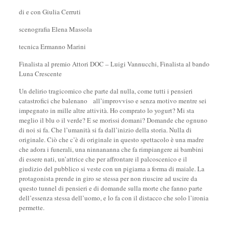
di e con Giulia Cerruti
scenografia Elena Massola
tecnica Ermanno Marini
Finalista al premio Attori DOC – Luigi Vannucchi, Finalista al bando
Luna Crescente
Un delirio tragicomico che parte dal nulla, come tutti i pensieri
catastrofici che balenano all’improvviso e senza motivo mentre sei
impegnato in mille altre attività. Ho comprato lo yogurt? Mi sta
meglio il blu o il verde? E se morissi domani? Domande che ognuno
di noi si fa. Che l’umanità si fa dall’inizio della storia. Nulla di
originale. Ciò che c’è di originale in questo spettacolo è una madre
che adora i funerali, una ninnananna che fa rimpiangere ai bambini
di essere nati, un’attrice che per affrontare il palcoscenico e il
giudizio del pubblico si veste con un pigiama a forma di maiale. La
protagonista prende in giro se stessa per non riuscire ad uscire da
questo tunnel di pensieri e di domande sulla morte che fanno parte
dell’essenza stessa dell’uomo, e lo fa con il distacco che solo l’ironia
permette.