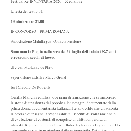
Festival Re-INVENTARIA 2020 – X edizione
la festa del teatro off
13 ottobre ore 21.00
IN CONCORSO – PRIMA ROMANA
Associazione Malalingua Ostinata Passione
Sono nata in Puglia nella sera del 31 luglio dell’infido 1927 e mi
circondano secoli di fuoco.
di e con Marianna de Pinto
supervisione artistica Marco Grossi
luci Claudio De Robertis
Cecilia Mangini ed Elisa; due piani di narrazione che si rincorrono:
la storia di una donna del popolo e le immagini documentate dalla
prima donna documentarista italiana, il terzo occhio che ci racconta
la Storia e ci insegna la responsabilità. Decenni di storia nazionale,
di evoluzione di costumi, di conquiste di diritti, di perdita di
identità. Ripercorrendo la Storia d’Italia dagli anni 30 agli anni 70 lo
spettacolo segue, in particolare il filone femminile. Dai riti magico-