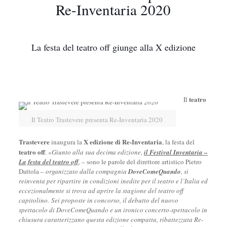
Re-Inventaria 2020
La festa del teatro off giunge alla X edizione
teatro
Il
Il Teatro Trastevere presenta Re-Inventaria 2020
Trastevere
X edizione di Re-Inventaria
inaugura la
, la festa del
teatro off
. «
Giunto alla sua decima edizione,
il Festival Inventaria –
La festa del teatro off
,
– sono le parole del direttore artistico Pietro
Dattola –
organizzato dalla compagnia
DoveComeQuando
, si
reinventa per ripartire in condizioni inedite per il teatro e l’Italia ed
eccezionalmente si trova ad aprire la stagione del teatro off
capitolino. Sei proposte in concorso, il debutto del nuovo
spettacolo di DoveComeQuando e un ironico concerto-spettacolo in
chiusura caratterizzano questa edizione compatta, ribattezzata Re-