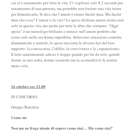
cui si è innamorato per tutta la vita. Ci vogliono solo 8.2 secondi per
innamorarsi di una persona, ma potrebbe non bastare una vita intera
per dimenticarla. Si dice che l’amore è eterno finché dura. Ma finché
dura che cosa? L’amore o la vita? Lo sposo dichiara amore eterno non
solo in questa vita, ma anche per tutte le altre che verranno. “Oggi
sposo” è un monologo brillante e ironico sull’amore perfetto che
esiste solo nella sua forma imperfetta. Attraverso situazioni comiche,
drammatiche e surreali, lo sposo racconta le diverse fasi del loro
rapporto: la conoscenza, l’idillio, la convivenza e la «separazione».
Il letto matrimoniale adesso è troppo grande per lui da solo, quindi
dorme su una sedia, dorme scomodo ma la scomodità lo fa sentire
meno solo.
16 ottobre ore 21.00
IN CONCORSO
Gruppo Batisfera
Come sto
Non me ne frega niente di sapere come stai… Ma come stai?