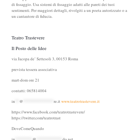
di fissaggio. Usa sistemi di fissaggio adatti alle pareti dei tuoi
sentimenti. Per maggiori dettagli, rivolgiti a un poeta autorizzato o a
un cantautore di fiducia.
Teatro Trastevere
Il Posto delle Idee
via Jacopa de’ Settesoli 3, 00153 Roma
prevista tessera associativa
mart-dom ore 21
contatti: 065814004
in
**
@
**************
re.it
www.teatrotrastevere.it
https://www.facebook.com/teatrotrastevere/
https://twitter.com/teatrotrast
DoveComeQuando
in
********
@
************
do.net