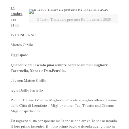
15
ottobre
ore
Il Teatro Trastevere presenta Re-Inventaria 2020
21.00
IN CONCORSO
Matteo Cirillo
Oggi sposo
Quando vieni lasciato puoi sempre contare sui tuoi migliori:
Tavernello, Xanax e Dott.Petrella.
di e con Matteo Cirillo
regia Duilio Paciello
Premio Traiano (V ed.) – Miglior spettacolo e miglior attore-, Premio
della Città di Leonforte – Miglior attore; Tac_Theatre and Cinema –
Miglior spettacolo
Un ragazzo si sta per sposare ma la sposa non arriva, lo sposo ricorda
il loro primo incontro, il loro primo bacio e ricorda quel giorno in