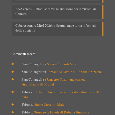
AAA cercasi Raffaella: al via le audizioni per il musical di
Cannito
Cabaret Amore Mio! 2026: a Grottammare torna il festival
della comicità
Commenti recenti
Sara Colangeli
su
Siamo Cresciuti Male
Sara Colangeli
su
Tornano le Favole di Roberta Bruzzone
Sara Colangeli
su
Umberto Tozzi: una carriera
straordinaria di 50 anni
Fabio
su
Umberto Tozzi: una carriera straordinaria di 50
anni
Fabio
su
Siamo Cresciuti Male
Fabio
su
Tornano le Favole di Roberta Bruzzone