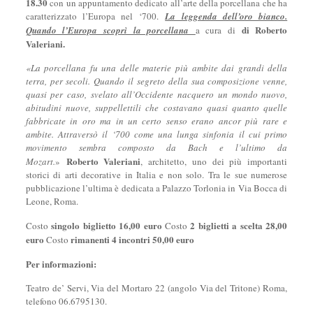
18.30
con un appuntamento dedicato all’arte della porcellana che ha
caratterizzato l’Europa nel ‘700.
La leggenda dell’oro bianco.
di Roberto
Quando l’Europa scoprì la porcellana
a cura di
Valeriani.
«La porcellana fu una delle materie più ambite dai grandi della
terra, per secoli. Quando il segreto della sua composizione venne,
quasi per caso, svelato all’Occidente nacquero un mondo nuovo,
abitudini nuove, suppellettili che costavano quasi quanto quelle
fabbricate in oro ma in un certo senso erano ancor più rare e
ambite. Attraversò il ‘700 come una lunga sinfonia il cui primo
movimento sembra composto da Bach e l’ultimo da
Roberto Valeriani
Mozart.
»
, architetto, uno dei più importanti
storici di arti decorative in Italia e non solo. Tra le sue numerose
pubblicazione l’ultima è dedicata a Palazzo Torlonia in Via Bocca di
Leone, Roma.
singolo biglietto 16,00 euro
2 biglietti a scelta 28,00
Costo
Costo
euro
rimanenti 4 incontri 50,00 euro
Costo
Per informazioni:
Teatro de’ Servi, Via del Mortaro 22 (angolo Via del Tritone) Roma,
telefono 06.6795130.