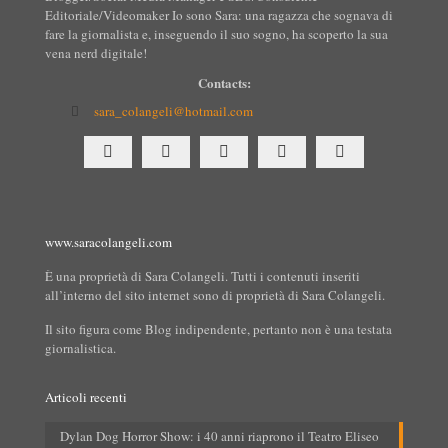
Editoriale/Videomaker Io sono Sara: una ragazza che sognava di
fare la giornalista e, inseguendo il suo sogno, ha scoperto la sua
vena nerd digitale!
Contacts:
sara_colangeli@hotmail.com
www.saracolangeli.com
È una proprietà di Sara Colangeli. Tutti i contenuti inseriti
all’interno del sito internet sono di proprietà di Sara Colangeli.
Il sito figura come Blog indipendente, pertanto non è una testata
giornalistica.
Articoli recenti
Dylan Dog Horror Show: i 40 anni riaprono il Teatro Eliseo