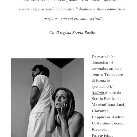
ossessioni, smarrendo per sempre l’olimpico ordine compositivo
–perfetto – con cui era stata scritta
”.
Cit.
Il regista Sergio Basile
Da martedì 9 a
domenica 14
novembre arriva al
Teatro Trastevere
di Roma lo
spettacolo
L’
Aminta
diretto da
Sergio Basile
con
Massimiliano Auci,
Giovanna
Cappuccio, Andrei
Costantino Cuciuc,
Riccardo
Parravicini,