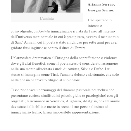
Arianna Serrao,
Giorgia Serrao.
L’aminta
Uno spettacolo
intenso e
coinvolgente, un’
Aminta
immaginata e rivista da Tasso all’interno
dell’universo manicomiale in cui è precipitato, ovvero il manicomio
di Sant’ Anna in cui il poeta è stato rinchiuso per sette anni per aver
gridato frasi ingiuriose contro il duca di Ferrara.
Un’atmosfera drammatica all’insegna della sopraffazione e violenza,
dove gli altri frenetici, come il poeta stesso è considerato, assumono
nella sua mente allucinata i ruoli di Aminta, Silvia e Dafne. Lui
stesso si immagina come Tirsi, l’amante deluso e sfortunato, che solo
nella poesia ha trovato rifugio al suo dolore.
Tasso riconosce i personaggi del dramma pastorale nei reclusi che
presentano curiose similitudini psicologiche (e patologiche) con gli
originali; li riconosce in Veronica, Alighiero, Adalgisa, povere anime
devastate dalla follia e mette in scena il suo personalissimo ed
immaginario teatro, la sua impossibile rappresentazione.