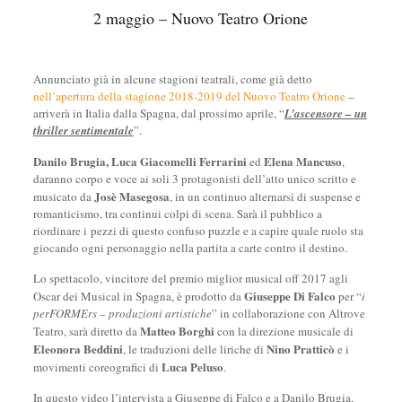
2 maggio – Nuovo Teatro Orione
Annunciato già in alcune stagioni teatrali, come già detto
nell’apertura della stagione 2018-2019 del Nuovo Teatro Orione
–
arriverà in Italia dalla Spagna, dal prossimo aprile, “
L’ascensore – un
thriller sentimentale
”.
Danilo Brugia, Luca Giacomelli Ferrarini
Elena Mancuso
ed
,
daranno corpo e voce ai soli 3 protagonisti dell’atto unico scritto e
Josè Masegosa
musicato da
, in un continuo alternarsi di suspense e
romanticismo, tra continui colpi di scena. Sarà il pubblico a
riordinare i pezzi di questo confuso puzzle e a capire quale ruolo sta
giocando ogni personaggio nella partita a carte contro il destino.
Lo spettacolo, vincitore del premio miglior musical off 2017 agli
Giuseppe Di Falco
Oscar dei Musical in Spagna, è prodotto da
per “
i
perFORMErs – produzioni artistiche
” in collaborazione con Altrove
Matteo Borghi
Teatro, sarà diretto da
con la direzione musicale di
Eleonora Beddini
Nino Pratticò
, le traduzioni delle liriche di
e i
Luca Peluso
movimenti coreografici di
.
In questo video l’intervista a Giuseppe di Falco e a Danilo Brugia,