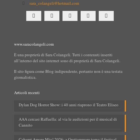
sara_colangeli@hotmail.com
www.saracolangeli.com
È una proprietà di Sara Colangeli. Tutti i contenuti inseriti
all’interno del sito internet sono di proprietà di Sara Colangeli.
Il sito figura come Blog indipendente, pertanto non è una testata
giornalistica.
Articoli recenti
Dylan Dog Horror Show: i 40 anni riaprono il Teatro Eliseo
AAA cercasi Raffaella: al via le audizioni per il musical di
Cannito
Cabaret Amore Mio! 2026: a Grottammare torna il festival