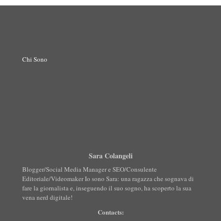
Chi Sono
Sara Colangeli
Blogger/Social Media Manager e SEO/Consulente
Editoriale/Videomaker Io sono Sara: una ragazza che sognava di
fare la giornalista e, inseguendo il suo sogno, ha scoperto la sua
vena nerd digitale!
Contacts: