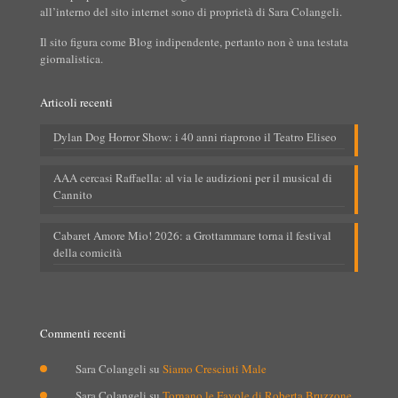
all’interno del sito internet sono di proprietà di Sara Colangeli.
Il sito figura come Blog indipendente, pertanto non è una testata
giornalistica.
Articoli recenti
Dylan Dog Horror Show: i 40 anni riaprono il Teatro Eliseo
AAA cercasi Raffaella: al via le audizioni per il musical di
Cannito
Cabaret Amore Mio! 2026: a Grottammare torna il festival
della comicità
Commenti recenti
Sara Colangeli
su
Siamo Cresciuti Male
Sara Colangeli
su
Tornano le Favole di Roberta Bruzzone