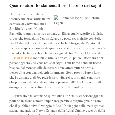
Quattro attori fondamentali per L’uomo dei sogni
Uno spettacolo corale dove
intorno alla bravissima figura
centrale di Giovanni, alias
Joe Black ovvero Nicola
Pannelli, ruotano altri tre personaggi. Elisabetta Mazzullo è la figlia
di Joe che torna dalla Nuova Zelanda e porta scompiglio con delle
novità destabilizzanti. È una donna che ha bisogno dell’aiuto del
padre e lo sprona a uscire da questa sua condizione di stasi perché c’è
una vita che lo aspetta e che ha bisogno di lui. Andrea Di Casa ed
Elisa di Eusanio
sono bravissimi a portare sul palco l’alternanza dei
personaggi che Joe vede nei suoi sogni. Dall’uomo nero, all’uomo
bianco, dal monaco alla detective, i due attori mutano abiti e
personalità con una velocità disarmante. Sono proprio loro a far si
che i personaggi di Joe prendessero vita nei suoi sogni. Sono loro
che portano sul palco da un lato le paure e dall’altra la speranza di
emergere da questa situazione di stasi combattendola.
Il significato che assumono questi due attori nei vari personaggi che
portano in scena è molto importante perché è proprio grazie a loro
che il pubblico vive il viaggio di Joe. Un viaggio dalla meta ignota:
stiamo andando in Nuova Zelanda dalla figlia? Stiamo uscendo dalla