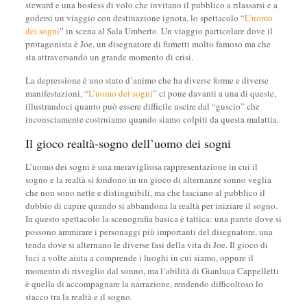
steward e una hostess di volo che invitano il pubblico a rilassarsi e a
godersi un viaggio con destinazione ignota, lo spettacolo “
L’uomo
dei sogni
” in scena al Sala Umberto. Un viaggio particolare dove il
protagonista è Joe, un disegnatore di fumetti molto famoso ma che
sta attraversando un grande momento di crisi.
La depressione è uno stato d’animo che ha diverse forme e diverse
manifestazioni, “
L’uomo dei sogni
” ci pone davanti a una di queste,
illustrandoci quanto può essere difficile uscire dal “guscio” che
inconsciamente costruiamo quando siamo colpiti da questa malattia.
Il gioco realtà-sogno dell’uomo dei sogni
L’uomo dei sogni è una meravigliosa rappresentazione in cui il
sogno e la realtà si fondono in un gioco di alternanze sonno veglia
che non sono nette e distinguibili, ma che lasciano al pubblico il
dubbio di capire quando si abbandona la realtà per iniziare il sogno.
In questo spettacolo la scenografia basica è tattica: una parete dove si
possono ammirare i personaggi più importanti del disegnatore, una
tenda dove si alternano le diverse fasi della vita di Joe. Il gioco di
luci a volte aiuta a comprende i luoghi in cui siamo, oppure il
momento di risveglio dal sonno, ma l’abilità di Gianluca Cappelletti
è quella di accompagnare la narrazione, rendendo difficoltoso lo
stacco tra la realtà e il sogno.