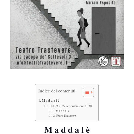
Indice dei contenuti
M a d d a l è
Dal 23 al 27 settembre ore 21:30
M a d d a l è
Teatro Trastevere
M a d d a l è