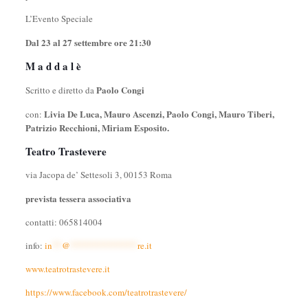
L’Evento Speciale
Dal 23 al 27 settembre ore 21:30
M a d d a l è
Paolo Congi
Scritto e diretto da
Livia De Luca, Mauro Ascenzi, Paolo Congi, Mauro Tiberi,
con:
Patrizio Recchioni, Miriam Esposito.
Teatro Trastevere
via Jacopa de’ Settesoli 3, 00153 Roma
prevista tessera associativa
contatti: 065814004
info:
in
**
@
**************
re.it
www.teatrotrastevere.it
https://www.facebook.com/teatrotrastevere/