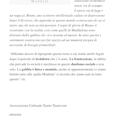
situazione economica
M a d d a l è
senza via di scampo.
L’unica via di fuga è
un ragazzo, Bruno, uno scrittore intellettuale caduto in depressione
dopo il divorzio, che approda in questo mondo sconosciuto di cui si
nutre, ma che non sa interpretare. I sogni di gloria di Bruno si
scontrano con la realtà, così come quelli di Maddalena sono
distrutti dalla gabbia che vive insieme al marito. In tutto questo i
sentimenti svaniscono per far spazio ad un’umanità pregna di
necessità, di bisogni primordiali.
“Abbiamo deciso di riproporre questo testo a cui siamo molto legati
lockdown
La frustrazione
dopo il periodo di
che c’è stato.
, la rabbia
dualismo
sociale
che pervade la società è racchiusa in questo
e non
gabbia è fisica
e mentale,
solo. La
anche se apparentemente ci siamo
buttati tutto alle spalle Maddale’ ci ricorda che siamo nati in tutto
questo” cit.
Associazione Culturale Teatro Trastevere
presenta