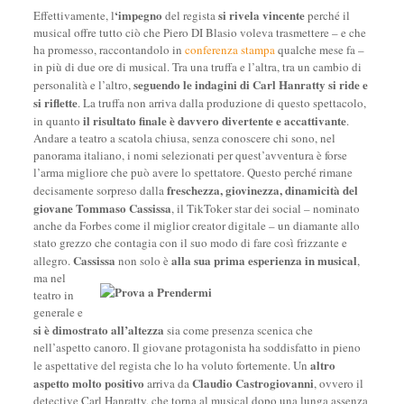
‘impegno
si rivela vincente
Effettivamente, l
del regista
perché il
musical offre tutto ciò che Piero DI Blasio voleva trasmettere – e che
ha promesso, raccontandolo in
conferenza stampa
qualche mese fa –
in più di due ore di musical. Tra una truffa e l’altra, tra un cambio di
seguendo le indagini di Carl Hanratty si ride e
personalità e l’altro,
si riflette
. La truffa non arriva dalla produzione di questo spettacolo,
il risultato finale è davvero divertente e accattivante
in quanto
.
Andare a teatro a scatola chiusa, senza conoscere chi sono, nel
panorama italiano, i nomi selezionati per quest’avventura è forse
l’arma migliore che può avere lo spettatore. Questo perché rimane
freschezza, giovinezza, dinamicità del
decisamente sorpreso dalla
giovane Tommaso Cassissa
, il TikToker star dei social – nominato
anche da Forbes come il miglior creator digitale – un diamante allo
stato grezzo che contagia con il suo modo di fare così frizzante e
Cassissa
alla
sua prima esperienza in musical
allegro.
non solo è
,
ma nel
teatro in
generale e
si è dimostrato all’altezza
sia come presenza scenica che
nell’aspetto canoro. Il giovane protagonista ha soddisfatto in pieno
altro
le aspettative del regista che lo ha voluto fortemente. Un
aspetto molto positivo
Claudio Castrogiovanni
arriva da
, ovvero il
detective Carl Hanratty, che torna al musical dopo una lunga assenza