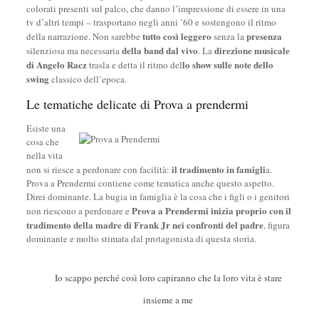
colorati presenti sul palco, che danno l’impressione di essere in una
tv d’altri tempi – trasportano negli anni ’60 e sostengono il ritmo
tutto così leggero
presenza
della narrazione. Non sarebbe
senza la
della band dal vivo
direzione musicale
silenziosa ma necessaria
. La
di Angelo Racz
lo show sulle note dello
trasla e detta il ritmo del
swing
classico dell’epoca.
Le tematiche delicate di Prova a prendermi
Esiste una
cosa che
nella vita
il tradimento in famigli
non si riesce a perdonare con facilità:
a.
Prova a Prendermi contiene come tematica anche questo aspetto.
Direi dominante. La bugia in famiglia è la cosa che i figli o i genitori
Prova a Prendermi inizia proprio con il
non riescono a perdonare e
tradimento della madre di Frank Jr nei confronti del padre
, figura
dominante e molto stimata dal protagonista di questa storia.
Io scappo perché così loro capiranno che la loro vita è stare
insieme a me