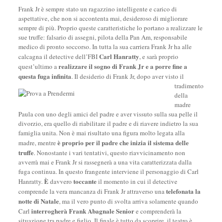
Frank Jr è sempre stato un ragazzino intelligente e carico di
aspettative, che non si accontenta mai, desideroso di migliorare
sempre di più. Proprio queste caratteristiche lo portano a realizzare le
sue truffe: falsario di assegni, pilota della Pan Am, responsabile
medico di pronto soccorso. In tutta la sua carriera Frank Jr ha alle
Carl Hanratty
calcagna il detective dell’FBI
, e sarà proprio
realizzare il sogno di Frank Jr e a porre fine a
quest’ultimo a
questa fuga infinita
. Il desiderio di
Frank Jr, dopo aver visto il
tradimento
della
madre
Paula con uno degli amici del padre e aver vissuto sulla sua pelle il
divorzio, era quello di riabilitare il padre e di riavere indietro la sua
famiglia unita. Non è mai risultato una figura molto legata alla
è proprio per il padre che inizia il sistema delle
madre, mentre
truffe
. Nonostante i vari tentativi, questo riavvicinamento non
avverrà mai e Frank Jr si rassegnerà a una vita caratterizzata dalla
fuga continua. In questo frangente interviene il personaggio di Carl
È
toccante
Hanratty.
davvero
il momento in cui il detective
telefonata la
comprende la vera mancanza di Frank Jr attraverso una
notte di Natale
, ma il vero punto di svolta arriva solamente quando
interrogherà Frank Abagnale Senior
Carl
e comprenderà la
situazione tra padre e figlio. Il finale è tutto da scoprire, il teatro è