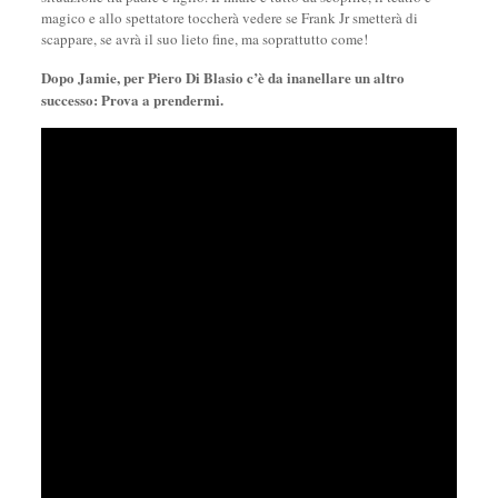
magico e allo spettatore toccherà vedere se Frank Jr smetterà di
scappare, se avrà il suo lieto fine, ma soprattutto come!
Dopo Jamie, per Piero Di Blasio c’è da inanellare un altro
successo: Prova a prendermi.