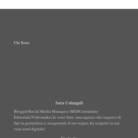
Chi Sono
Sara Colangeli
Blogger/Social Media Manager e SEO/Consulente
Editoriale/Videomaker Io sono Sara: una ragazza che sognava di
fare la giornalista e, inseguendo il suo sogno, ha scoperto la sua
vena nerd digitale!
Contacts: