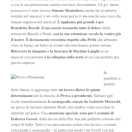
e con la sua prestazione canora convince decisamente. Un po’ meno
Simone Montedoro
persuasivo è stato invece
, anche lui al debutto
teatrale nel musical, è un volto noto per la tv ma non ha una voce che
L’applauso più grande è per
rimane impressa nel musical.
Benedetta Boschi
il suo assolo trasmette tutto il dolor
:
e della
con la sua estensione vocale fa venire giù
rottura tra Brenda e Frank,
il teatro
È
decisamente cresciuta rispetto alla Pritti
.
che abbiamo
visto in Jamie, un balzo in avanti che tutti hanno potuto notare.
Ritrovare la simpatia e la bravura di Martina Lunghi
in un
è la ciliegina sulla torta
musical così potente
di un cast perfetto per
questa impresa.
In
parallelo a
quanto
un lavoro dietro le quinte
detto finora, si aggiunge tutto
determinante
Prova a prendermi
per la riuscita di
. Saltano agli
le scenografie, curate da Gabriele Moreschi,
occhi immediatamente
un gioco di incastri talmente fluido che sembra veder scivolare le
menzione speciale sono per i costumi di
strutture sul palco. Una
Federica Grossi
: dalle divise della Pan Am alle paillette colorate del
corpo di ballo. Tutto è un meccanismo rodato che tra luci, costumi,
coreografie e scenografia – in particolar modo i tre livelli con led