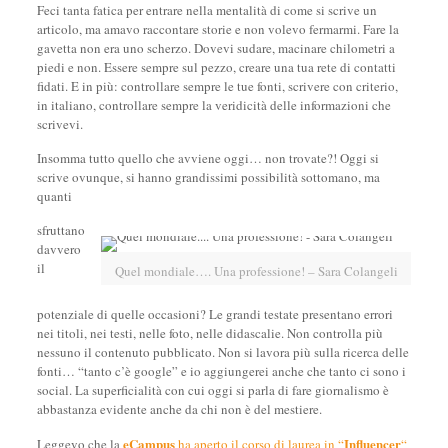
Feci tanta fatica per entrare nella mentalità di come si scrive un
articolo, ma amavo raccontare storie e non volevo fermarmi. Fare la
gavetta non era uno scherzo. Dovevi sudare, macinare chilometri a
piedi e non. Essere sempre sul pezzo, creare una tua rete di contatti
fidati. E in più: controllare sempre le tue fonti, scrivere con criterio,
in italiano, controllare sempre la veridicità delle informazioni che
scrivevi.
Insomma tutto quello che avviene oggi… non trovate?! Oggi si
scrive ovunque, si hanno grandissimi possibilità sottomano, ma
quanti
sfruttano
davvero
il
Quel mondiale…. Una professione! – Sara Colangeli
potenziale di quelle occasioni? Le grandi testate presentano errori
nei titoli, nei testi, nelle foto, nelle didascalie. Non controlla più
nessuno il contenuto pubblicato. Non si lavora più sulla ricerca delle
fonti… “tanto c’è google” e io aggiungerei anche che tanto ci sono i
social. La superficialità con cui oggi si parla di fare giornalismo è
abbastanza evidente anche da chi non è del mestiere.
eCampus
Influencer
Leggevo che la
ha aperto il corso di laurea in “
“