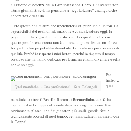
Scienze della Comunicazione
all’interno di
. Certo. L’università non
sforna giornalisti seri, ma pensiamo a “regolarizzare” una figura che
ancora non è definita.
Tutto questo non fa altro che ripercuotersi sul pubblico di lettori. La
superficialità dei ruoli di informazione e comunicazione oggi, la
paga il pubblico. Questo non mi sta bene. Per questo motivo su
questo portale, che ancora non è una testata giornalistica, ma chissà
fra qualche tempo potrebbe diventarlo, troverete sempre contenuti di
qualità. Perché io rispetto i miei lettori, perché io rispetto il tempo
prezioso che mi hanno dedicato per formarmi e farmi diventare quella
che sono oggi.
Per
inciso…
quel
Quel mondiale…. Una professione! – Sara Colangeli
Brasile
Bernardinho
Giba
mondiale lo vinse il
. Il team di
, con
capitano alzò la coppa del mondo dopo un mega partitone. E io
ovviamente, placcai uno dei giocatori più umili, gentili, forti e
tecnicamente potenti di quel tempo, per immortalare il momento con
la Coppa!