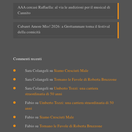
AAA cercasi Raffaella: al via le audizioni per il musical di
Cannito
Cabaret Amore Mio! 2026: a Grottammare torna il festival
della comicità
Commenti recenti
Sara Colangeli
su
Siamo Cresciuti Male
Sara Colangeli
su
Tornano le Favole di Roberta Bruzzone
Sara Colangeli
su
Umberto Tozzi: una carriera
straordinaria di 50 anni
Fabio
su
Umberto Tozzi: una carriera straordinaria di 50
anni
Fabio
su
Siamo Cresciuti Male
Fabio
su
Tornano le Favole di Roberta Bruzzone