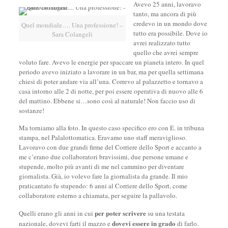
Avevo 25 anni, lavoravo
tanto, ma ancora di più
credevo in un mondo dove
Quel mondiale…. Una professione! –
tutto era possibile. Dove io
Sara Colangeli
avrei realizzato tutto
quello che avrei sempre
voluto fare. Avevo le energie per spaccare un pianeta intero. In quel
periodo avevo iniziato a lavorare in un bar, ma per quella settimana
chiesi di poter andare via all’una. Correvo al palazzetto e tornavo a
casa intorno alle 2 di notte, per poi essere operativa di nuovo alle 6
del mattino. Ebbene si…sono così al naturale! Non faccio uso di
sostanze!
Ma torniamo alla foto. In questo caso specifico ero con E. in tribuna
stampa, nel Palalottomatica. Eravamo uno staff meraviglioso.
Lavoravo con due grandi firme del Corriere dello Sport e accanto a
me c’erano due collaboratori bravissimi, due persone umane e
stupende, molto più avanti di me nel cammino per diventare
giornalista. Già, io volevo fare la giornalista da grande. Il mio
praticantato fu stupendo: 6 anni al Corriere dello Sport, come
collaboratore esterno a chiamata, per seguire la pallavolo.
per poter scrivere
Quelli erano gli anni in cui
su una testata
dovevi essere in grado
nazionale, dovevi farti il mazzo e
di farlo.