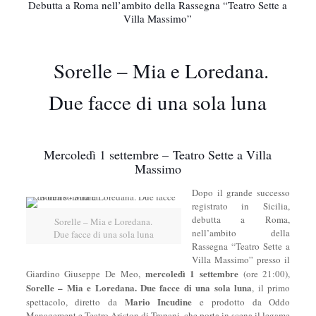
Debutta a Roma nell’ambito della Rassegna “Teatro Sette a
Villa Massimo”
Sorelle – Mia e Loredana.
Due facce di una sola luna
Mercoledì 1 settembre – Teatro Sette a Villa
Massimo
Dopo il grande successo
registrato in Sicilia,
debutta a Roma,
Sorelle – Mia e Loredana.
nell’ambito della
Due facce di una sola luna
Rassegna “Teatro Sette a
Villa Massimo” presso il
mercoledì 1 settembre
Giardino Giuseppe De Meo,
(ore 21:00),
Sorelle – Mia e Loredana. Due facce di una sola luna
, il primo
Mario Incudine
spettacolo, diretto da
e prodotto da Oddo
Management e Teatro Ariston di Trapani, che porta in scena il legame