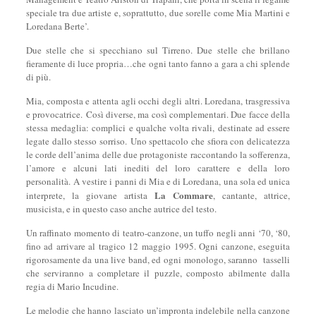
speciale tra due artiste e, soprattutto, due sorelle come Mia Martini e
Loredana Berte’.
Due stelle che si specchiano sul Tirreno. Due stelle che brillano
fieramente di luce propria…che ogni tanto fanno a gara a chi splende
di più.
Mia, composta e attenta agli occhi degli altri. Loredana, trasgressiva
e provocatrice. Così diverse, ma così complementari. Due facce della
stessa medaglia: complici e qualche volta rivali, destinate ad essere
legate dallo stesso sorriso. Uno spettacolo che sfiora con delicatezza
le corde dell’anima delle due protagoniste raccontando la sofferenza,
l’amore e alcuni lati inediti del loro carattere e della loro
personalità. A vestire i panni di Mia e di Loredana, una sola ed unica
La Commare
interprete, la giovane artista
, cantante, attrice,
musicista, e in questo caso anche autrice del testo.
Un raffinato momento di teatro-canzone, un tuffo negli anni ‘70, ‘80,
fino ad arrivare al tragico 12 maggio 1995. Ogni canzone, eseguita
rigorosamente da una live band, ed ogni monologo, saranno tasselli
che serviranno a completare il puzzle, composto abilmente dalla
regia di Mario Incudine.
Le melodie che hanno lasciato un’impronta indelebile nella canzone