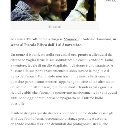
mese fa,
Stranieri
Gianluca Merolli
in
torna a dirigere
Stranieri
di Antonio Tarantino,
scena al
Piccolo Eliseo dall’1 al 3 novembre
.
Un uomo si è barricato nella sua casa d’oro, pronto a difendersi da
chiunque voglia ferire la sua solitudine: sia costui venditore, ladro,
avventore, fedele di un dio sbagliato… di sicuro è uno straniero. A
bussare alla sua porta insistentemente sono invece la moglie e il
figlio dell’uomo. Ma il titolo non trae in inganno, effettivamente
quei due parenti sono stranieri, appartengono cioè ad un altro stato,
cittadini di un altro paese, quello dei morti. Tenuti in vita grazie a
ricordi e abiti che l’uomo ha conservato morbosamente in tutti questi
anni, sono oggi tornati per accompagnarlo nell’ultimo ballo
possibile.
L’autore disegna questo distacco ponendo l’uomo dentro casa e gli
altri due fuori di essa, raccontando distanze presunte e assunte,
erigendo confini d’azione delimitati dai protagonisti stessi, che