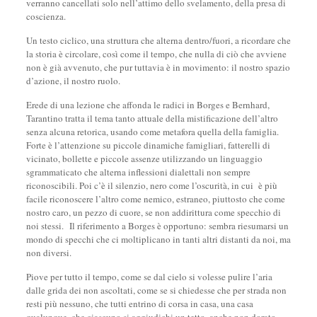
verranno cancellati solo nell’attimo dello svelamento, della presa di
coscienza.
Un testo ciclico, una struttura che alterna dentro/fuori, a ricordare che
la storia è circolare, così come il tempo, che nulla di ciò che avviene
non è già avvenuto, che pur tuttavia è in movimento: il nostro spazio
d’azione, il nostro ruolo.
Erede di una lezione che affonda le radici in Borges e Bernhard,
Tarantino tratta il tema tanto attuale della mistificazione dell’altro
senza alcuna retorica, usando come metafora quella della famiglia.
Forte è l’attenzione su piccole dinamiche famigliari, fatterelli di
vicinato, bollette e piccole assenze utilizzando un linguaggio
sgrammaticato che alterna inflessioni dialettali non sempre
riconoscibili. Poi c’è il silenzio, nero come l’oscurità, in cui è più
facile riconoscere l’altro come nemico, estraneo, piuttosto che come
nostro caro, un pezzo di cuore, se non addirittura come specchio di
noi stessi. Il riferimento a Borges è opportuno: sembra riesumarsi un
mondo di specchi che ci moltiplicano in tanti altri distanti da noi, ma
non diversi.
Piove per tutto il tempo, come se dal cielo si volesse pulire l’aria
dalle grida dei non ascoltati, come se si chiedesse che per strada non
resti più nessuno, che tutti entrino di corsa in casa, una casa