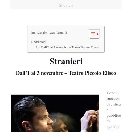
Stranieri
Indice dei contenuti
Stranieri
Dall’1 al 3 novembre – Teatro Piccolo Eliseo
Stranieri
Dall’1 al 3 novembre – Teatro Piccolo Eliseo
Dopo il
successo
di critica
e
pubblico
di
qualche