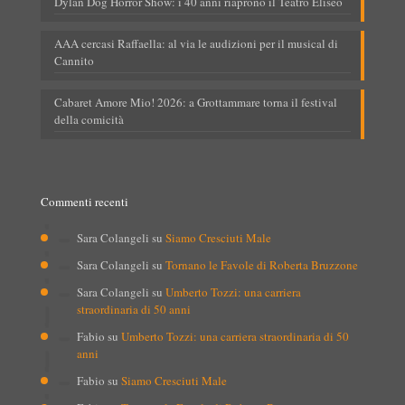
Dylan Dog Horror Show: i 40 anni riaprono il Teatro Eliseo
AAA cercasi Raffaella: al via le audizioni per il musical di
Cannito
Cabaret Amore Mio! 2026: a Grottammare torna il festival
della comicità
Commenti recenti
Sara Colangeli
su
Siamo Cresciuti Male
Sara Colangeli
su
Tornano le Favole di Roberta Bruzzone
Sara Colangeli
su
Umberto Tozzi: una carriera
straordinaria di 50 anni
Fabio
su
Umberto Tozzi: una carriera straordinaria di 50
anni
Fabio
su
Siamo Cresciuti Male