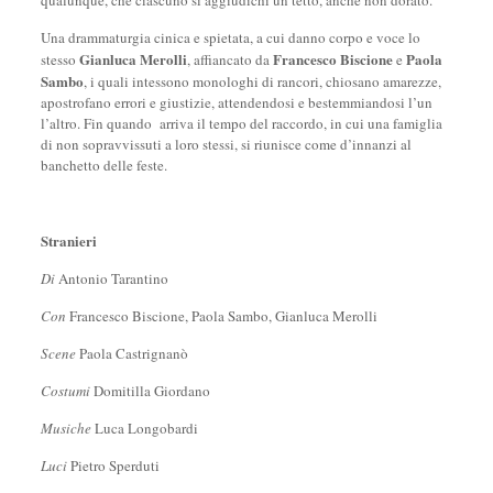
qualunque, che ciascuno si aggiudichi un tetto, anche non dorato.
Una drammaturgia cinica e spietata, a cui danno corpo e voce lo
Gianluca Merolli
Francesco Biscione
Paola
stesso
, affiancato da
e
Sambo
, i quali intessono monologhi di rancori, chiosano amarezze,
apostrofano errori e giustizie, attendendosi e bestemmiandosi l’un
l’altro. Fin quando arriva il tempo del raccordo, in cui una famiglia
di non sopravvissuti a loro stessi, si riunisce come d’innanzi al
banchetto delle feste.
Stranieri
Di
Antonio Tarantino
Con
Francesco Biscione, Paola Sambo, Gianluca Merolli
Scene
Paola Castrignanò
Costumi
Domitilla Giordano
Musiche
Luca Longobardi
Luci
Pietro Sperduti