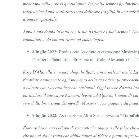
monotona nella noiosa quotidianità. La svolta sembra finalmente a
tragicomico Anna verrà trascinata dalle sue fragilità in una spira
d’amore” possibile.
Anna è una donna in lotta con il suo passato e i suoi demoni. Un
combattere e da cui noi riesce ad emanciparsi.
8 luglio 2022:
Produzione Assoflute Associazione Musicale 
Panatteri. Pianoforte e direzione musicale: Alessandro Panat
Rosy D’Altavilla è un monologo brillante con inserti musicali. La 
ricordare esattamente ogni momento della sua esistenza precedente,
a calcare con successo le scene nazionali. Oggi invece Rosetta la 
particolare il suo cuore è ancora legato ad Alfonso, l’uomo di cu
vivo dalla bravissima Carmen Di Marzo e accompagnate da pianof
9 luglio 2022:
“Fiabafob
Associazione Altra Scena presenta
Fiaba-fobia è una collana di racconti che indaga sulle fobie che a
che non ci sia nessuno che abbia paura di ridere e paura di pensa