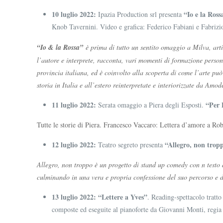
10 luglio 2022:
“
Io e la Ros
Ipazia Production srl presenta
Knob Tavernini. Video e grafica: Federico Fabiani e Fabrizio
“Io & la Rossa”
è prima di tutto un sentito omaggio a Milva, artis
l’autore e interprete, racconta, vari momenti di formazione persona
provincia italiana, ed è coinvolto alla scoperta di come l’arte può
storia in Italia e all’estero reinterpretate e interiorizzate da Amod
11 luglio 2022:
“
Per 
Serata omaggio a Piera degli Esposti.
Tutte le storie di Piera. Francesco Vaccaro: Lettera d’amore a R
12 luglio 2022:
“Allegro, non trop
Teatro segreto presenta
Allegro, non troppo è un progetto di stand up comedy con n testo 
culminando in una vera e propria confessione del suo percorso e de
13 luglio 2022: “Lettere a Yves”
. Reading-spettacolo tratt
composte ed eseguite al pianoforte da Giovanni Monti, regia