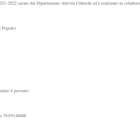
021-2022 curato dal Dipartimento Attività Culturali ed è realizzato in collabo
l Popolo)
inimo 6 persone)
fono 393/9148888