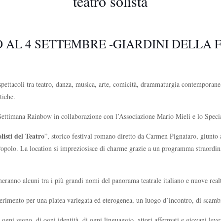
teatro solista
O AL 4 SETTEMBRE -GIARDINI DELLA
spettacoli tra teatro, danza, musica, arte, comicità, drammaturgia contemporane
stiche.
Settimana Rainbow in collaborazione con l’Associazione Mario Mieli e lo Specia
olisti del Teatro
”, storico festival romano diretto da Carmen Pignataro, giunto 
opolo. La location si impreziosisce di charme grazie a un programma straordinario
eranno alcuni tra i più grandi nomi del panorama teatrale italiano e nuove realt
iferimento per una platea variegata ed eterogenea, un luogo d’incontro, di scamb
 ogni segno, di ogni identità, di ogni linguaggio, attori affermati e giovani leve: