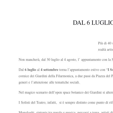
DAL 6 LUGLI
Più di 40 
realtà arti
Non mancherà, dal 30 luglio al 4 agosto, l’ appuntamento con la 
6 luglio
4 settembre
I S
Dal
al
torna l’appuntamento estivo con “
cornice dei Giardini della Filarmonica, a due passi da Piazza del P
generi e l’attenzione alle tematiche sociali.
Nel magico scenario dell’open space botanico dei Giardini si altern
I Solisti del Teatro, infatti, si è sempre distinto come punto di r
Monologhi, sintonie tra parole e musica, percorsi a tema, artisti di