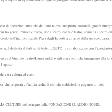
cco di operazioni artistiche del tutto nuove, anteprime nazionali, grandi interp
 tra generi, musica e teatro, arte e teatro, danza e teatro, comicità e teatro civi
cordo dell’indimenticabile Piera degli Esposti a un anno dalla sua scomparsa.
to, sarà dedicata al festival di teatro LGBTQ in collaborazione con l’associazi
icerca sul binomio Teatro/Danza andrà avanti con eventi che inneggiano alla forz
11 agosto.
dere tra cultura ed eventi.
bar che proporrà un’ampia scelta di cibi che soddisferà le esigenze di tutti.
 da ROMA CULTURE col sostegno della FONDAZIONE CLAUDIO NOBIS.