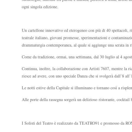
ogni singola edizione.
Un cartellone innovativo ed eterogeneo con più di 40 spettacoli, ri
teatrale italiano, giovani promesse, sperimentazioni e contaminazioni
drammaturgia contemporanea, al quale si aggiunge una serata in ri
Come da tradizione, ormai, una settimana, dal 30 luglio al 4 agos
Continua, inoltre, la collaborazione con Artisti 7607, mentre la r
riesce ad avere, con uno speciale Danza che si svolgerà dall’8 all’
Le notti estive della Capitale si illuminano e tornano così a risplen
Alle porte della rassegna sorgerà un delizioso ristorante, cocktail 
I Solisti del Teatro è realizzato da TEATRO91 e promosso