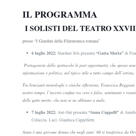
IL PROGRAMMA
I SOLISTI DEL TEATRO XXVIII
presso “I Giardini della Filarmonica romana”
6 luglio 2022:
“Gatta Morta”
Stardust Srls presenta
di Fra
Protagoniste dello spettacolo le pari opportunità, che spesso no
informazione e politica, nel tipico stile a tutto campo dell’artista,
Tra brucianti monologhi e ciniche riflessioni, Francesca Reggiani p
nostro tempo, l’incerto confine tra vero e falso, sentimenti e risen
delle gatte morte, che non se ne abbiano a male.
7 luglio 2022:
“Anna Cappelli”
Aut-Out presenta
di Annib
Coluccia. Luci: Gianluca Cappelletti.
Anna è una giovane donna che negli anni ’60 si trasferisce da Or