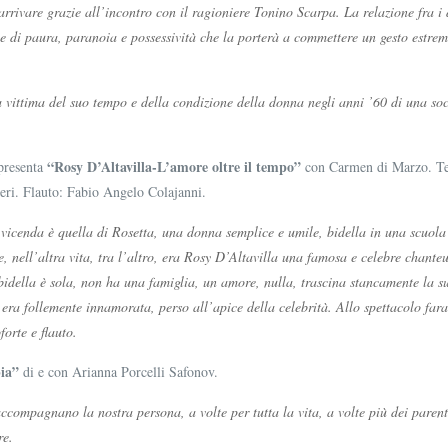
rrivare grazie all’incontro con il ragioniere Tonino Scarpa. La relazione fra i
le di paura, paranoia e possessività che la porterà a commettere un gesto estrem
a vittima del suo tempo e della condizione della donna negli anni
’
60 di una soc
“
Rosy D’Altavilla-L’amore oltre il tempo”
presenta
con Carmen di Marzo. Tes
teri. Flauto: Fabio Angelo Colajanni.
vicenda è quella di Rosetta, una donna semplice e umile, bidella in una scuola d
 nell’altra vita, tra l’altro, era Rosy D’Altavilla una famosa e celebre chanteu
bidella è sola, non ha una famiglia, un amore, nulla, trascina stancamente la s
i era follemente innamorata, perso all’apice della celebrità. Allo spettacolo fa
orte e flauto.
ia”
di e con Arianna Porcelli Safonov.
ccompagnano la nostra persona, a volte per tutta la vita, a volte più dei parent
re.