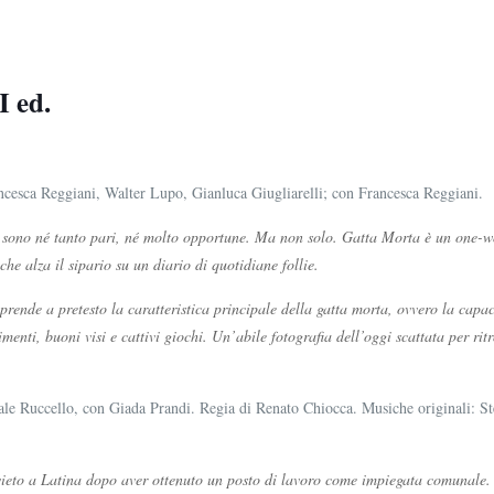
 ed.
ncesca Reggiani, Walter Lupo, Gianluca Giugliarelli; con Francesca Reggiani.
n sono né tanto pari, né molto opportune. Ma non solo. Gatta Morta è un one-w
 che alza il sipario su un diario di quotidiane follie.
rende a pretesto la caratteristica principale della gatta morta, ovvero la capac
timenti, buoni visi e cattivi giochi. Un’abile fotografia dell’oggi scattata per ri
ale Ruccello, con Giada Prandi. Regia di Renato Chiocca. Musiche originali:
vieto a Latina dopo aver ottenuto un posto di lavoro come impiegata comunale. 