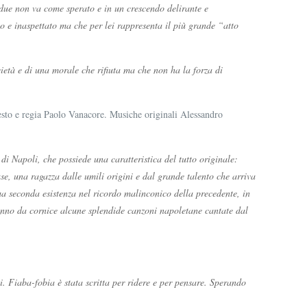
 due non va come sperato e in un crescendo delirante e
o e inaspettato ma che per lei rappresenta il più grande “atto
ietà e di una morale che rifiuta ma che non ha la forza di
to e regia Paolo Vanacore. Musiche originali Alessandro
i Napoli, che possiede una caratteristica del tutto originale:
se, una ragazza dalle umili origini e dal grande talento che arriva
ua seconda esistenza nel ricordo malinconico della precedente, in
ranno da cornice alcune splendide canzoni napoletane cantate dal
i. Fiaba-fobia è stata scritta per ridere e per pensare. Sperando