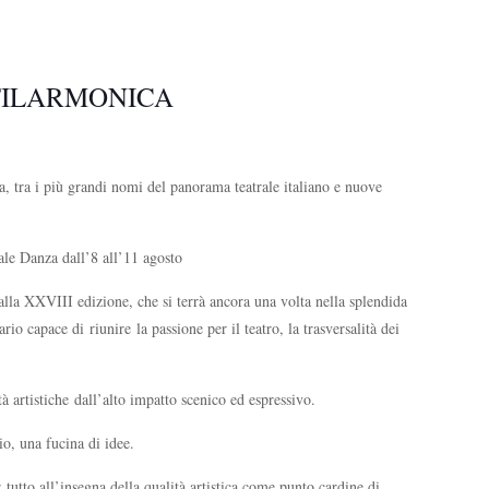
 FILARMONICA
a, tra i più grandi nomi del panorama teatrale italiano e nuove
le Danza dall’8 all’11 agosto
alla XXVIII edizione, che si terrà ancora una volta nella splendida
 capace di riunire la passione per il teatro, la trasversalità dei
à artistiche dall’alto impatto scenico ed espressivo.
io, una fucina di idee.
 tutto all’insegna della qualità artistica come punto cardine di