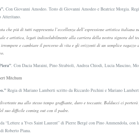
sa”.
Con Giovanni Amodeo. Testo di Giovanni Amodeo e Beatrice Morgia. Regia
 Atteritano.
ta che più di tutti rappresenta l’eccellenza dell’espressione artistica italiana
le e artistica, legati indissolubilmente alla carriera della nostra signora del t
 irrompere e cambiare il percorso di vita e gli orizzonti di un semplice ragazzo 
eo.
Piera”
. Con Dacia Maraini, Pino Strabioli, Andrea Chiodi, Lucia Mascino, Mo
obert Mitchum
po.”
Regia di Mariano Lamberti scritto da Riccardo Pechini e Mariano Lambert
divertente ma allo stesso tempo graffiante, duro e toccante. Balducci ci porter
l suo difficile coming out con il padre.
o da “Lettere a Yves Saint Laurent” di Pierre Bergé con Pino Ammendola, con la
 di Roberto Piana.