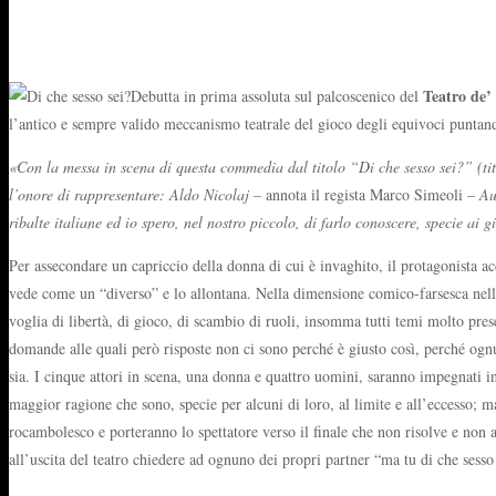
Teatro de’
Debutta in prima assoluta sul palcoscenico del
l’antico e sempre valido meccanismo teatrale del gioco degli equivoci puntando
«Con la messa in scena di questa commedia dal titolo “Di che sesso sei?” 
l’onore di rappresentare: Aldo Nicolaj –
annota il regista Marco Simeoli –
Au
ribalte italiane ed io spero, nel nostro piccolo, di farlo conoscere, specie ai g
Per assecondare un capriccio della donna di cui è invaghito, il protagonista ac
vede come un “diverso” e lo allontana. Nella dimensione comico-farsesca nella q
voglia di libertà, di gioco, di scambio di ruoli, insomma tutti temi molto presen
domande alle quali però risposte non ci sono perché è giusto così, perché ognu
sia. I cinque attori in scena, una donna e quattro uomini, saranno impegnati in
maggior ragione che sono, specie per alcuni di loro, al limite e all’eccesso; 
rocambolesco e porteranno lo spettatore verso il finale che non risolve e non a
all’uscita del teatro chiedere ad ognuno dei propri partner “ma tu di che sesso 