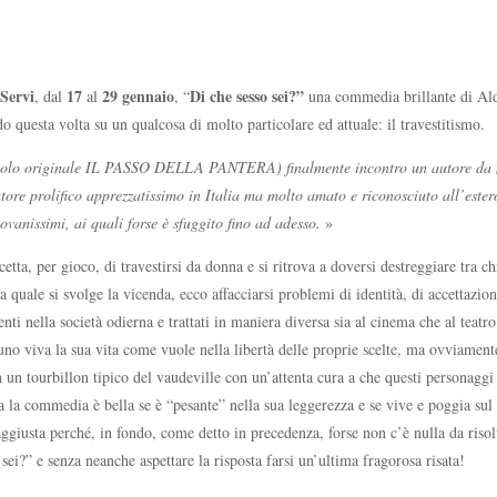
 Servi
17
29 gennaio
Di che sesso sei?”
, dal
al
, “
una commedia brillante di Ald
 questa volta su un qualcosa di molto particolare ed attuale: il travestitismo.
(titolo originale IL PASSO DELLA PANTERA) finalmente incontro un autore da 
tore prolifico apprezzatissimo in Italia ma molto amato e riconosciuto all’ester
iovanissimi, ai quali forse è sfuggito fino ad adesso.
»
cetta, per gioco, di travestirsi da donna e si ritrova a doversi destreggiare tra 
uale si svolge la vicenda, ecco affacciarsi problemi di identità, di accettazione,
ti nella società odierna e trattati in maniera diversa sia al cinema che al teatro 
no viva la sua vita come vuole nella libertà delle proprie scelte, ma ovviamente 
 un tourbillon tipico del vaudeville con un’attenta cura a che questi personaggi
ma la commedia è bella se è “pesante” nella sua leggerezza e se vive e poggia su
ggiusta perché, in fondo, come detto in precedenza, forse non c’è nulla da risolv
sei?” e senza neanche aspettare la risposta farsi un’ultima fragorosa risata!