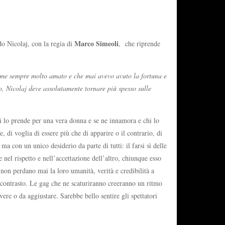
Marco Simeoli
o Nicolaj, con la regia di
, che riprende
me sempre molto amato e che mai avevo avuto la fortuna e
o, Nicolaj deve assolutamente tornare più spesso sulle
chi lo prende per una vera donna e se ne innamora e chi lo
 di voglia di essere più che di apparire o il contrario, di
ma con un unico desiderio da parte di tutti: il farsi sì delle
nel rispetto e nell’accettazione dell’altro, chiunque esso
 non perdano mai la loro umanità, verità e credibilità a
l contrasto. Le gag che ne scaturiranno creeranno un ritmo
ere o da aggiustare. Sarebbe bello sentire gli spettatori