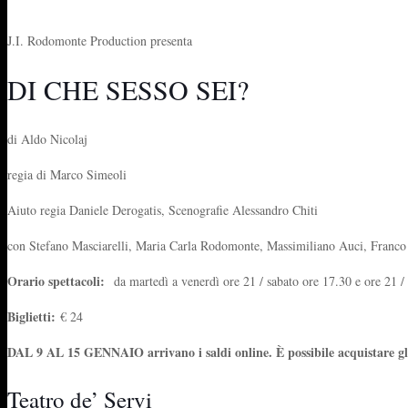
J.I. Rodomonte Production presenta
DI CHE SESSO SEI?
di Aldo Nicolaj
regia di Marco Simeoli
Aiuto regia Daniele Derogatis, Scenografie Alessandro Chiti
con Stefano Masciarelli, Maria Carla Rodomonte, Massimiliano Auci, Franco
Orario spettacoli:
da martedì a venerdì ore 21 / sabato ore 17.30 e ore 21 
Biglietti:
€ 24
DAL 9 AL 15 GENNAIO arrivano i saldi online. È possibile acquistare gli
Teatro de’ Servi