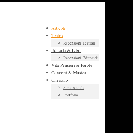
Articoli
Teatro
Recensioni Teatrali
Editoria & Libri
Recensioni Editoriali
Vita Pensieri & Parole
Concerti & Musica
Chi sono
Sara’ socials
Portfolio