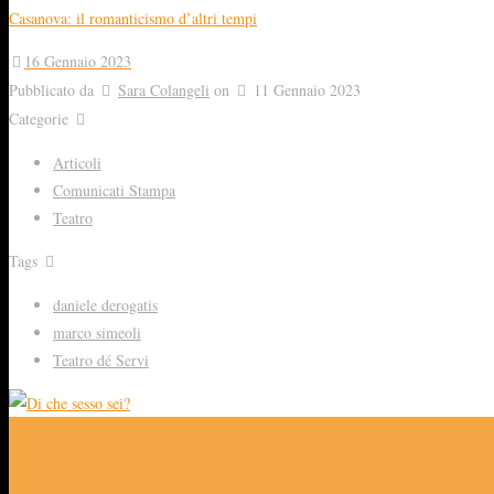
Casanova: il romanticismo d’altri tempi
16 Gennaio 2023
Pubblicato da
Sara Colangeli
on
11 Gennaio 2023
Categorie
Articoli
Comunicati Stampa
Teatro
Tags
daniele derogatis
marco simeoli
Teatro dé Servi