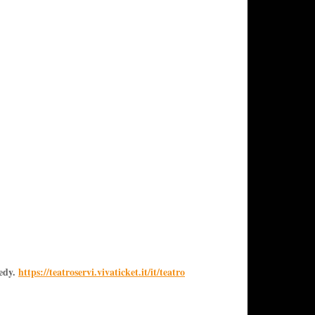
medy.
https://teatroservi.vivaticket.it/it/teatro