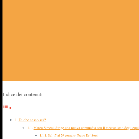
Indice dei contenuti
Di che sesso sei?
Marco Simeoli dirige una nuova commedia con il meccanismo degli equiv
Dal 17 al 29 gennaio- Teatro De’ Servi