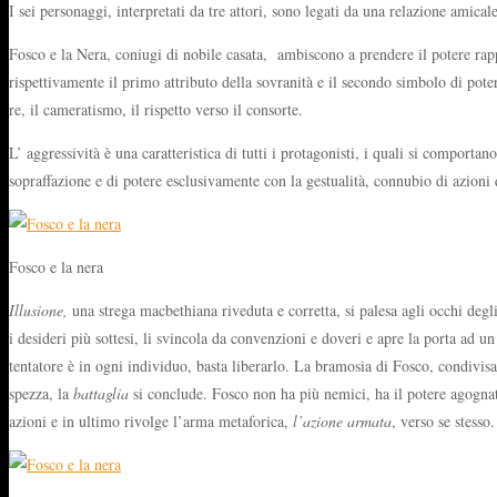
I sei personaggi, interpretati da tre attori, sono legati da una relazione amic
Fosco e la Nera, coniugi di nobile casata, ambiscono a prendere il potere rap
rispettivamente il primo attributo della sovranità e il secondo simbolo di pote
re, il cameratismo, il rispetto verso il consorte.
L’ aggressività è una caratteristica di tutti i protagonisti, i quali si compor
sopraffazione e di potere esclusivamente con la gestualità, connubio di azioni 
Fosco e la nera
Illusione,
una strega macbethiana riveduta e corretta, si palesa agli occhi deg
i desideri più sottesi, li svincola da convenzioni e doveri e apre la porta ad u
tentatore è in ogni individuo, basta liberarlo. La bramosia di Fosco, condivisa 
spezza, la
battaglia
si conclude. Fosco non ha più nemici, ha il potere agognato
azioni e in ultimo rivolge l’arma metaforica,
l’azione armata
, verso se stesso