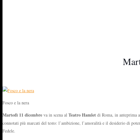
Mart
Fosco e la nera
Martedì 11 dicembre
Teatro Hamlet
va in scena al
di Roma, in anteprima a
connotati più marcati del testo: l’ambizione, l’amoralità e il desiderio di po
Fedele.