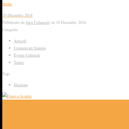
Strike
10 Dicembre 2018
Pubblicato da
Sara Colangeli
on
10 Dicembre 2018
Categorie
Articoli
Comunicati Stampa
Eventi Culturali
Teatro
Tags
Illusione