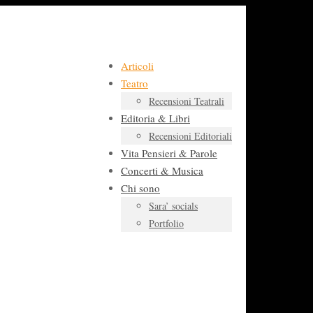
Articoli
Teatro
Recensioni Teatrali
Editoria & Libri
Recensioni Editoriali
Vita Pensieri & Parole
Concerti & Musica
Chi sono
Sara’ socials
Portfolio