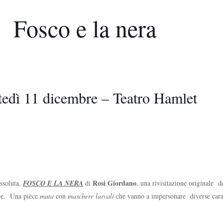
Fosco e la nera
edì 11 dicembre – Teatro Hamlet
Rosi Giordano
ssoluta,
FOSCO E LA NERA
di
, una rivisitazione originale 
tere. Una pièce
muta
con
maschere larvali
che vanno a impersonare diverse caratt