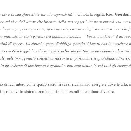
Rosi Giordan
vale e la sua sfaccettata larvale espressività
.”- annota la regista
nco sul viso dell’attore che liberato della sua soggettività ne assumerà una nuo
golo personaggio sono state, in alcun casi, costruite dagli stessi attori: resa la
ma piuttosto la coniugazione tra animale e umano. “Fosco e la Nera” è un racco
alità di genere. La sintesi è quasi d’obbligo quando si lavora con le maschere i
us emotivo leggibile nel suo agire e nella sua postura in un connubio di astratto
, nell’immaginario collettivo, racconta in particolare il quotidiano attraverso 
 in un insieme di movimento e gestualità non stop action in cui tutti gli elementi
di luci inteso come spazio sacro in cui si richiamano energie e dove le allucina
 percussivi in sintonia con le pulsioni ancestrali in continuo divenire.