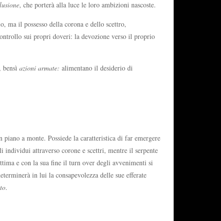
llusione
, che porterà alla luce le loro ambizioni nascoste.
, ma il possesso della corona e dello scettro,
ontrollo sui propri doveri: la devozione verso il proprio
i, bensì
azioni armate:
alimentano il desiderio di
n piano a monte. Possiede la caratteristica di far emergere
i individui attraverso corone e scettri, mentre il serpente
ttima e con la sua fine il turn over degli avvenimenti si
determinerà in lui la consapevolezza delle sue efferate
to
.