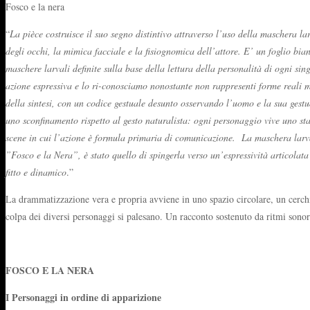
Fosco e la nera
“
La pièce costruisce il suo segno distintivo attraverso l’uso della maschera lar
degli occhi, la mimica facciale e la fisiognomica dell’attore. E’ un foglio bia
maschere larvali definite sulla base della lettura della personalità di ogni sin
azione espressiva e lo ri-conosciamo nonostante non rappresenti forme reali 
della sintesi, con un codice gestuale desunto osservando l’uomo e la sua gestu
uno sconfinamento rispetto al gesto naturalista: ogni personaggio vive uno stat
scene in cui l’azione è formula primaria di comunicazione. La maschera larvale
”Fosco e la Nera”, è stato quello di spingerla verso un’espressività articolata
fitto e dinamico
.”
La drammatizzazione vera e propria avviene in uno spazio circolare, un cerchio 
colpa dei diversi personaggi si palesano. Un racconto sostenuto da ritmi sonori
FOSCO E LA NERA
I Personaggi in ordine di apparizione