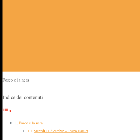
Fosco e la nera
Indice dei contenuti
Fosco e la nera
Martedì 11 dicembre – Teatro Hamlet