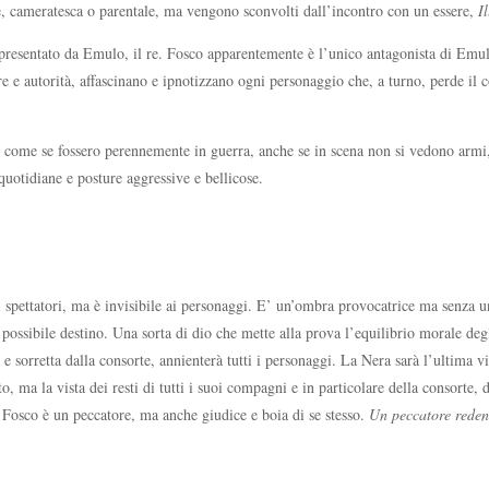
ale, cameratesca o parentale, ma vengono sconvolti dall’incontro con un essere,
I
presentato da Emulo, il re. Fosco apparentemente è l’unico antagonista di Emulo
re e autorità, affascinano e ipnotizzano ogni personaggio che, a turno, perde il c
tano come se fossero perennemente in guerra, anche se in scena non si vedono arm
quotidiane e posture aggressive e bellicose.
li spettatori, ma è invisibile ai personaggi. E’ un’ombra provocatrice ma senza u
n possibile destino. Una sorta di dio che mette alla prova l’equilibrio morale degl
e sorretta dalla consorte, annienterà tutti i personaggi. La Nera sarà l’ultima vi
, ma la vista dei resti di tutti i suoi compagni e in particolare della consorte, 
. Fosco è un peccatore, ma anche giudice e boia di se stesso.
Un peccatore reden