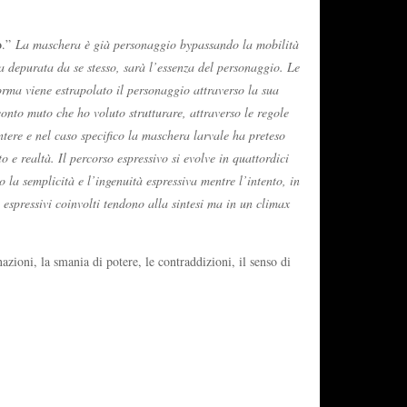
o
.”
La maschera è già personaggio bypassando la mobilità
va depurata da se stesso, sarà l’essenza del personaggio
. Le
 forma viene estrapolato il personaggio attraverso la sua
nto muto che ho voluto strutturare, attraverso le regole
ntere e nel caso specifico la maschera larvale ha preteso
 e realtà. Il percorso espressivo si evolve in quattordici
la semplicità e l’ingenuità espressiva mentre l’intento, in
 espressivi coinvolti tendono alla sintesi ma in un climax
zioni, la smania di potere, le contraddizioni, il senso di