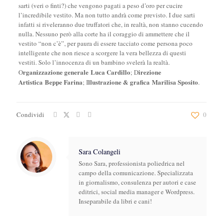
sarti (veri o finti?) che vengono pagati a peso d’oro per cucire
l’incredibile vestito. Ma non tutto andrà come previsto. I due sarti
infatti si riveleranno due truffatori che, in realtà, non stanno cucendo
nulla. Nessuno però alla corte ha il coraggio di ammettere che il
vestito “non c’è”, per paura di essere tacciato come persona poco
intelligente che non riesce a scorgere la vera bellezza di questi
vestiti. Solo l’innocenza di un bambino svelerà la realtà.
rganizzazione generale
Luca Cardillo
irezione
O
; D
Artistica
Beppe Farina
llustrazione & grafica
Marilisa Sposito
; I
.
Condividi
0
Sara Colangeli
Sono Sara, professionista poliedrica nel
campo della comunicazione. Specializzata
in giornalismo, consulenza per autori e case
editrici, social media manager e Wordpress.
Inseparabile da libri e cani!