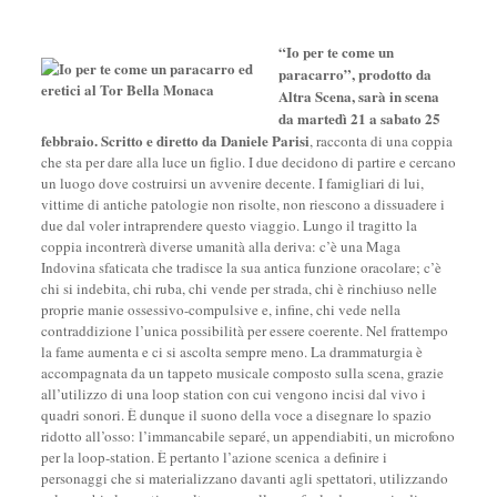
“Io per te come un
paracarro”
, prodotto da
Altra Scena
, sarà in scena
da
martedì 21
a
sabato 25
febbraio
. Scritto e diretto da
Daniele Parisi
, racconta di una coppia
che sta per dare alla luce un figlio. I due decidono di partire e cercano
un luogo dove costruirsi un avvenire decente. I famigliari di lui,
vittime di antiche patologie non risolte, non riescono a dissuadere i
due dal voler intraprendere questo viaggio. Lungo il tragitto la
coppia incontrerà diverse umanità alla deriva: c’è una Maga
Indovina sfaticata che tradisce la sua antica funzione oracolare; c’è
chi si indebita, chi ruba, chi vende per strada, chi è rinchiuso nelle
proprie manie ossessivo-compulsive e, infine, chi vede nella
contraddizione l’unica possibilità per essere coerente. Nel frattempo
la fame aumenta e ci si ascolta sempre meno. La drammaturgia è
accompagnata da un tappeto musicale composto sulla scena, grazie
all’utilizzo di una loop station con cui vengono incisi dal vivo i
quadri sonori. È dunque il suono della voce a disegnare lo spazio
ridotto all’osso: l’immancabile separé, un appendiabiti, un microfono
per la loop-station. È pertanto l’azione scenica a definire i
personaggi che si materializzano davanti agli spettatori, utilizzando