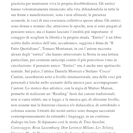
giustizia per mantenere viva la propria disobbedienza. Gli eretici
hanno volontariamente rinunciato alla vita, difendendola in tutte le
sue forme e manifestazioni; sono i non allineati, le presenze
scomode, le voci di una coscienza collettiva spesso afona. Gli eretici
sono donne e uomini che, attraverso le epoche, non si sono piegati al
pensiero unico, ma ci hanno lasciato l’eredità più importante: il
coraggio di scegliere la libertà e la propria strada. “Eretici” è un libro
scritto dallo storico dell’arte, accademico, saggista e firma de “Il
Fatto Quotidiano”, Tomaso Montanari, in cui l’autore racconta
alcuni degli “eretici” che hanno attraversato la Storia in una lettura
particolare, per costruire anticorpi contro il più pericoloso virus in
circolazione: il pensiero unico. “Eretici” ora, è anche uno spettacolo
teatrale. Sul palco, l’attrice Daniela Morozzi e Stefano ‘Cocco’
Cantini, sassofonista noto a livello internazionale, una delle voci più
personali e liriche nello scenario della musica jazz, accompagnano
l’autore. Lo storico duo artistico, con la regia di Matteo Marsan,
permette di realizzare un “Reading” fuori dai canoni tradizionali:
non si canta infatti, ma si legge, e la musica qui, di altissimo livello,
non assume mai la funzione classica e/o didascalica, di sottofondo o
colonna sonora. I ritratti dei nostri eretici sono dunque raccontati
contemporaneamente da entrambi i linguaggi, in un continuo
dialogo tra loro. Si dipanano così le storie di
Tina Anselmi
,
Caravaggio
,
Rosa Luxemburg
,
Don Lorenzo Milani
,
Lev Tolstoj
,
Virginia Woolf
.
Donne e uomini che hanno dimostrato per tutta la