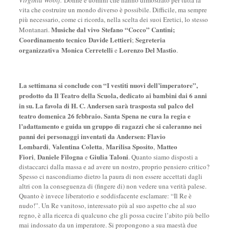
vita che costruire un mondo diverso è possibile. Difficile, ma sempre
più necessario, come ci ricorda, nella scelta dei suoi Eretici, lo stesso
Musiche dal vivo
Stefano “Cocco” Cantini
;
Montanari.
Coordinamento tecnico
Davide Lettieri
S
egreteria
;
organizzativa
Monica Cerretelli
Lorenzo Del Mastio
e
.
La settimana si conclude con
“I vestiti nuovi dell’imperatore”
,
prodotto da
Il Teatro della Scuola
, dedicato ai bambini dai 6 anni
in su. La favola di
H. C. Andersen
sarà trasposta sul palco del
teatro
domenica 26 febbraio
.
Santa Spena
ne cura la regia e
l’adattamento e guida un gruppo di ragazzi che si caleranno nei
panni dei personaggi inventati da Andersen:
Flavio
Lombardi
Valentina Coletta
Marilisa Sposito
Matteo
,
,
,
Fiori
Daniele Filogna
Giulia Taloni
,
e
. Quanto siamo disposti a
distaccarci dalla massa e ad avere un nostro, proprio pensiero critico?
Spesso ci nascondiamo dietro la paura di non essere accettati dagli
altri con la conseguenza di (fingere di) non vedere una verità palese.
Quanto è invece liberatorio e soddisfacente esclamare: “Il Re è
nudo!”. Un Re vanitoso, interessato più al suo aspetto che al suo
regno, è alla ricerca di qualcuno che gli possa cucire l’abito più bello
mai indossato da un imperatore. Si propongono a sua maestà due