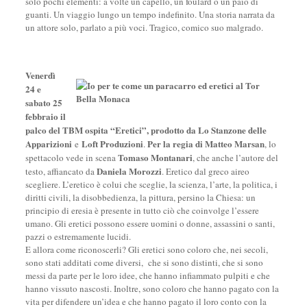
solo pochi elementi: a volte un capello, un foulard o un paio di
guanti. Un viaggio lungo un tempo indefinito. Una storia narrata da
un attore solo, parlato a più voci. Tragico, comico suo malgrado.
Venerdì
24
e
sabato 25
febbraio
il
palco del TBM ospita
“Eretici”
,
prodotto da
Lo Stanzone delle
Apparizioni
Loft Produzioni
Per la regia di
Matteo Marsan
e
.
, lo
Tomaso Montanari
spettacolo vede in scena
, che anche l’autore del
Daniela Morozzi
testo, affiancato da
. Eretico dal greco aireo
scegliere. L’eretico è colui che sceglie, la scienza, l’arte, la politica, i
diritti civili, la disobbedienza, la pittura, persino la Chiesa: un
principio di eresia è presente in tutto ciò che coinvolge l’essere
umano. Gli eretici possono essere uomini o donne, assassini o santi,
pazzi o estremamente lucidi.
E allora come riconoscerli? Gli eretici sono coloro che, nei secoli,
sono stati additati come diversi, che si sono distinti, che si sono
messi da parte per le loro idee, che hanno infiammato pulpiti e che
hanno vissuto nascosti. Inoltre, sono coloro che hanno pagato con la
vita per difendere un’idea e che hanno pagato il loro conto con la