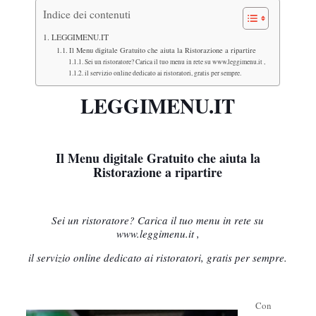
Indice dei contenuti
LEGGIMENU.IT
Il Menu digitale Gratuito che aiuta la Ristorazione a ripartire
Sei un ristoratore? Carica il tuo menu in rete su www.leggimenu.it ,
il servizio online dedicato ai ristoratori, gratis per sempre.
LEG
GIMENU.IT
Il Menu digitale Gratuito che aiuta la
Ristorazione a ripartire
Sei un ristoratore? Carica il tuo menu in rete su
www.leggimenu.it
,
il servizio online dedicato ai ristoratori, gratis per sempre.
Con