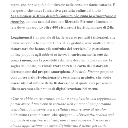
menu
, che non si può più utilizzare nella consueta forma cartacea. È
iniziativa gratuita online
per questo che nasce l’
dal titolo
Leggimenu.it, il Menu digitale Gratuito che aiuta la Ristorazione a
Riccardo Pirrone
ripartire
, un’idea nata dal creativo
e lanciata in
oltre 400 ristoratori iscritti, in meno di 24h.
rete dove ha raccolto
Leggimenu.it
è un portale di facile accesso per tutti i ristoratori, che
i
hanno accolto a ben volere l’iniziativa gratuita, sono molti infatti
ristoratori che hanno già usufruito del servizio.
La piattaforma
caricamento in rete dei
online propone agli
addetti ai lavori
il
propri menu,
con la possibilità da parte dei clienti che varcano la
visualizzare in rete la carta del ristorante,
soglia del locale, di
direttamente dal proprio smartphone.
Riccardo Pirrone
propone
servizio rivoluzionario e totalmente gratuito, che vuole
così un
essere utile al settore della Ristorazione
, il quale avrà per sempre
libero accesso
digitalizzazione dei menu.
alla pratica di
«Che tu abbia un ristorante, un bar o una pizzeria, con leggimenu.it
potrai avere il tuo menu in versione web e i tuoi clienti potranno
consultarlo facilmente con il cellulare mentre sono al tavolo»
–
dichiarano i comunicatori, che spiegano –
«Per usufruire della web
app basterà registrarsi sul sito, non ci sarà bisogno di scaricare
alcuna applicazione: un menu digitalizzato è sicuro per tutti».