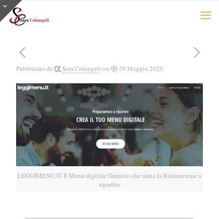
Pubblicato da
Sara Colangeli
on
29 Maggio 2020
LEGGIMENU.IT Il Menu digitale Gratuito che aiuta la Ristorazione a
ripartire