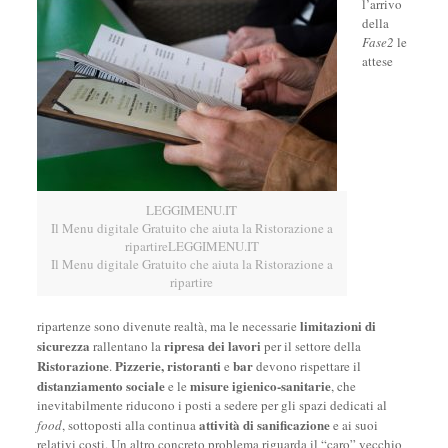
l’arrivo
della
Fase2
le
attese
LEGGIMENU.IT
Il Menu digitale Gratuito che aiuta la Ristorazione a
ripartireLEGGIMENU.IT
Il Menu digitale Gratuito che aiuta la Ristorazione a
ripartire
limitazioni di
ripartenze sono divenute realtà, ma le necessarie
sicurezza
ripresa dei lavori
rallentano la
per il settore della
Ristorazione
Pizzerie, ristoranti
bar
.
e
devono rispettare il
distanziamento sociale
misure igienico-sanitarie
e le
, che
inevitabilmente riducono i posti a sedere per gli spazi dedicati al
attività di sanificazione
food
, sottoposti alla continua
e ai suoi
relativi costi. Un altro concreto problema riguarda il “caro” vecchio