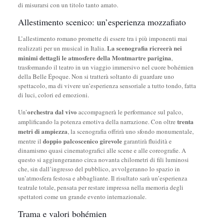
di misurarsi con un titolo tanto amato.
Allestimento scenico: un’esperienza mozzafiato
L’allestimento romano promette di essere tra i più imponenti mai
La scenografia ricreerà nei
realizzati per un musical in Italia.
minimi dettagli le atmosfere della Montmartre parigina
,
trasformando il teatro in un viaggio immersivo nel cuore bohémien
della Belle Époque. Non si tratterà soltanto di guardare uno
spettacolo, ma di vivere un’esperienza sensoriale a tutto tondo, fatta
di luci, colori ed emozioni.
orchestra dal vivo
Un’
accompagnerà le performance sul palco,
trenta
amplificando la potenza emotiva della narrazione. Con oltre
metri di ampiezza
, la scenografia offrirà uno sfondo monumentale,
doppio palcoscenico girevole
mentre il
garantirà fluidità e
dinamismo quasi cinematografici alle scene e alle coreografie. A
questo si aggiungeranno circa novanta chilometri di fili luminosi
che, sin dall’ingresso del pubblico, avvolgeranno lo spazio in
un’atmosfera festosa e abbagliante. Il risultato sarà un’esperienza
teatrale totale, pensata per restare impressa nella memoria degli
spettatori come un grande evento internazionale.
Trama e valori bohémien