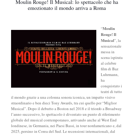
Moulin Rouge! Il Musical: lo spettacolo che ha
emozionato il mondo arriva a Roma
Moulin
“
Rouge! Il
Musical
”, la
sensazionale
messa in
scena ispirata
al celebre
film di Baz
Luhrmann,
ha
conquistato i
teatri di tutto
il mondo grazie a una colonna sonora iconica, un impatto visivo
straordinario e ben dieci Tony Awards, tra cui quello per “Miglior
Musical”. Dopo il debutto a Boston nel 2018 e il trionfo a Broadway
l’anno successivo, lo spettacolo è diventato un punto di riferimento
globale del musical contemporaneo, arrivando anche al West End
londinese, in Germania, nei Paesi Bassi, in tour nordamericano e, dal
2025, persino in Corea del Sud. Le recensioni internazionali, dal