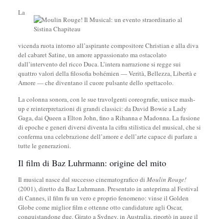
La
vicenda ruota intorno all’aspirante compositore Christian e alla diva
del cabaret Satine, un amore appassionato ma ostacolato
dall’intervento del ricco Duca. L’intera narrazione si regge sui
quattro valori della filosofia bohémien — Verità, Bellezza, Libertà e
Amore — che diventano il cuore pulsante dello spettacolo.
La colonna sonora, con le sue travolgenti coreografie, unisce mash-
up e reinterpretazioni di grandi classici: da David Bowie a Lady
Gaga, dai Queen a Elton John, fino a Rihanna e Madonna. La fusione
di epoche e generi diversi diventa la cifra stilistica del musical, che si
conferma una celebrazione dell’amore e dell’arte capace di parlare a
tutte le generazioni.
Il film di Baz Luhrmann: origine del mito
Il musical nasce dal successo cinematografico di
Moulin Rouge!
(2001), diretto da Baz Luhrmann. Presentato in anteprima al Festival
di Cannes, il film fu un vero e proprio fenomeno: vinse il Golden
Globe come miglior film e ottenne otto candidature agli Oscar,
conquistandone due. Girato a Sydney, in Australia, riportò in auge il