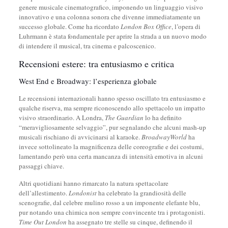
genere musicale cinematografico, imponendo un linguaggio visivo
innovativo e una colonna sonora che divenne immediatamente un
successo globale. Come ha ricordato
London Box Office
, l’opera di
Luhrmann è stata fondamentale per aprire la strada a un nuovo modo
di intendere il musical, tra cinema e palcoscenico.
Recensioni estere: tra entusiasmo e critica
West End e Broadway: l’esperienza globale
Le recensioni internazionali hanno spesso oscillato tra entusiasmo e
qualche riserva, ma sempre riconoscendo allo spettacolo un impatto
visivo straordinario. A Londra,
The Guardian
lo ha definito
“meravigliosamente selvaggio”, pur segnalando che alcuni mash-up
musicali rischiano di avvicinarsi al karaoke.
BroadwayWorld
ha
invece sottolineato la magnificenza delle coreografie e dei costumi,
lamentando però una certa mancanza di intensità emotiva in alcuni
passaggi chiave.
Altri quotidiani hanno rimarcato la natura spettacolare
dell’allestimento.
Londonist
ha celebrato la grandiosità delle
scenografie, dal celebre mulino rosso a un imponente elefante blu,
pur notando una chimica non sempre convincente tra i protagonisti.
Time Out London
ha assegnato tre stelle su cinque, definendo il