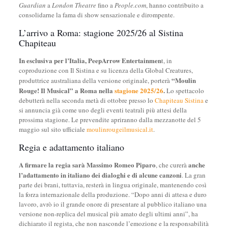
Guardian
a
London Theatre
fino a
People.com
, hanno contribuito a
consolidarne la fama di show sensazionale e dirompente.
L’arrivo a Roma: stagione 2025/26 al Sistina
Chapiteau
In esclusiva per l’Italia, PeepArrow Entertainmen
t, in
coproduzione con Il Sistina e su licenza della Global Creatures,
“Moulin
produttrice australiana della versione originale, porterà
Rouge! Il Musical” a Roma nella
stagione 2025/26
.
Lo spettacolo
debutterà nella seconda metà di ottobre presso lo
Chapiteau Sistina
e
si annuncia già come uno degli eventi teatrali più attesi della
prossima stagione. Le prevendite apriranno dalla mezzanotte del 5
maggio sul sito ufficiale
moulinrougeilmusical.it
.
Regia e adattamento italiano
A firmare la regia sarà Massimo Romeo Piparo
anche
, che curerà
l’adattamento in italiano dei dialoghi e di alcune canzoni
. La gran
parte dei brani, tuttavia, resterà in lingua originale, mantenendo così
la forza internazionale della produzione. “Dopo anni di attesa e duro
lavoro, avrò io il grande onore di presentare al pubblico italiano una
versione non-replica del musical più amato degli ultimi anni”, ha
dichiarato il regista, che non nasconde l’emozione e la responsabilità