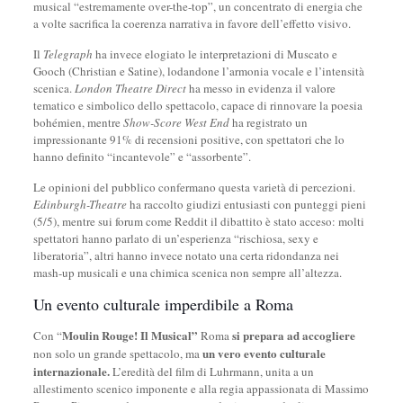
musical “estremamente over-the-top”, un concentrato di energia che
a volte sacrifica la coerenza narrativa in favore dell’effetto visivo.
Il
Telegraph
ha invece elogiato le interpretazioni di Muscato e
Gooch (Christian e Satine), lodandone l’armonia vocale e l’intensità
scenica.
London Theatre Direct
ha messo in evidenza il valore
tematico e simbolico dello spettacolo, capace di rinnovare la poesia
bohémien, mentre
Show-Score West End
ha registrato un
impressionante 91% di recensioni positive, con spettatori che lo
hanno definito “incantevole” e “assorbente”.
Le opinioni del pubblico confermano questa varietà di percezioni.
Edinburgh-Theatre
ha raccolto giudizi entusiasti con punteggi pieni
(5/5), mentre sui forum come Reddit il dibattito è stato acceso: molti
spettatori hanno parlato di un’esperienza “rischiosa, sexy e
liberatoria”, altri hanno invece notato una certa ridondanza nei
mash-up musicali e una chimica scenica non sempre all’altezza.
Un evento culturale imperdibile a Roma
Moulin Rouge! Il Musical”
si prepara ad accogliere
Con “
Roma
un vero evento culturale
non solo un grande spettacolo, ma
internazionale.
L’eredità del film di Luhrmann, unita a un
allestimento scenico imponente e alla regia appassionata di Massimo