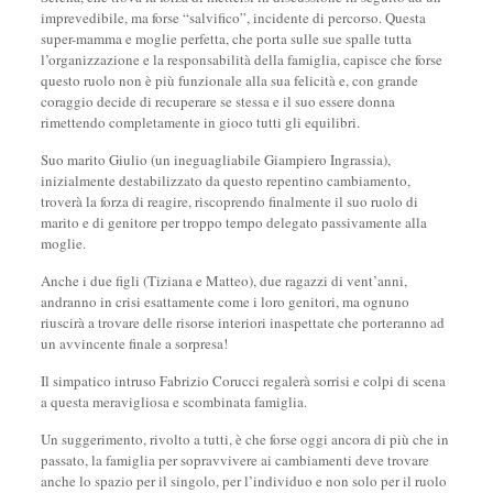
imprevedibile, ma forse “salvifico”, incidente di percorso. Questa
super-mamma e moglie perfetta, che porta sulle sue spalle tutta
l’organizzazione e la responsabilità della famiglia, capisce che forse
questo ruolo non è più funzionale alla sua felicità e, con grande
coraggio decide di recuperare se stessa e il suo essere donna
rimettendo completamente in gioco tutti gli equilibri.
Suo marito Giulio (un ineguagliabile Giampiero Ingrassia),
inizialmente destabilizzato da questo repentino cambiamento,
troverà la forza di reagire, riscoprendo finalmente il suo ruolo di
marito e di genitore per troppo tempo delegato passivamente alla
moglie.
Anche i due figli (Tiziana e Matteo), due ragazzi di vent’anni,
andranno in crisi esattamente come i loro genitori, ma ognuno
riuscirà a trovare delle risorse interiori inaspettate che porteranno ad
un avvincente finale a sorpresa!
Il simpatico intruso Fabrizio Corucci regalerà sorrisi e colpi di scena
a questa meravigliosa e scombinata famiglia.
Un suggerimento, rivolto a tutti, è che forse oggi ancora di più che in
passato, la famiglia per sopravvivere ai cambiamenti deve trovare
anche lo spazio per il singolo, per l’individuo e non solo per il ruolo