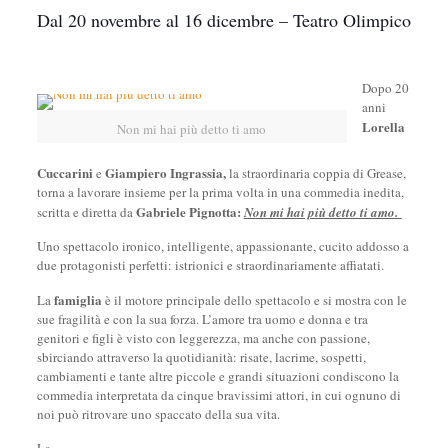
Dal 20 novembre al 16 dicembre – Teatro Olimpico
Dopo 20
anni
Lorella
Non mi hai più detto ti amo
Cuccarini
Giampiero Ingrassia,
e
la straordinaria coppia di Grease,
torna a lavorare insieme per la prima volta in una commedia inedita,
Gabriele Pignotta:
scritta e diretta da
Non mi hai più detto ti amo.
Uno spettacolo ironico, intelligente, appassionante, cucito addosso a
due protagonisti perfetti: istrionici e straordinariamente affiatati.
famiglia
La
è il motore principale dello spettacolo e si mostra con le
sue fragilità e con la sua forza. L’amore tra uomo e donna e tra
genitori e figli è visto con leggerezza, ma anche con passione,
sbirciando attraverso la quotidianità: risate, lacrime, sospetti,
cambiamenti e tante altre piccole e grandi situazioni condiscono la
commedia interpretata da cinque bravissimi attori, in cui ognuno di
noi può ritrovare uno spaccato della sua vita.