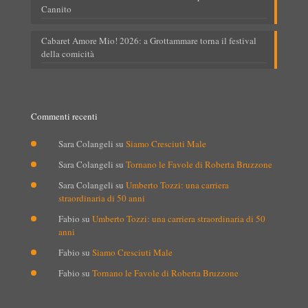
Cannito
Cabaret Amore Mio! 2026: a Grottammare torna il festival
della comicità
Commenti recenti
Sara Colangeli
su
Siamo Cresciuti Male
Sara Colangeli
su
Tornano le Favole di Roberta Bruzzone
Sara Colangeli
su
Umberto Tozzi: una carriera
straordinaria di 50 anni
Fabio
su
Umberto Tozzi: una carriera straordinaria di 50
anni
Fabio
su
Siamo Cresciuti Male
Fabio
su
Tornano le Favole di Roberta Bruzzone