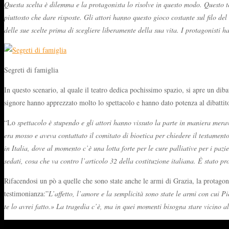
Questa scelta è dilemma e la protagonista lo risolve in questo modo. Questo t
piuttosto che dare risposte. Gli attori hanno questo gioco costante sul filo d
delle sue scelte prima di scegliere liberamente della sua vita. I protagonisti 
Segreti di famiglia
In questo scenario, al quale il teatro dedica pochissimo spazio, si apre un diba
signore hanno apprezzato molto lo spettacolo e hanno dato potenza al dibattito,
“Lo
spettacolo è stupendo e gli attori hanno vissuto la parte in maniera mera
era mosso e aveva contattato il comitato di bioetica per chiedere il testamento
in Italia, dove al momento c’è una lotta forte per le cure palliative per i pa
sedati, cosa che va contro l’articolo 32 della costituzione italiana. È stato p
Rifacendosi un pò a quelle che sono state anche le armi di Grazia, la protagonis
testimonianza:”
L’affetto, l’amore e la semplicità sono state le armi con cui P
te lo avrei fatto.» La tragedia c’è, ma in quei momenti bisogna stare vicino al