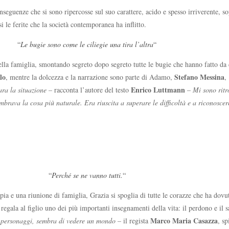
nseguenze che si sono ripercosse sul suo carattere, acido e spesso irriverente, so
i le ferite che la società contemporanea ha inflitto.
“
Le bugie sono come le ciliegie una tira l’altra
“
ella famiglia, smontando segreto dopo segreto tutte le bugie che hanno fatto da co
lo
Stefano Messina
, mentre la dolcezza e la narrazione sono parte di Adamo,
,
Enrico Luttmann
ara la situazione –
racconta l’autore del testo
–
Mi sono ritro
mbrava la cosa più naturale. Era riuscita a superare le difficoltà e a riconosc
“
Perché se ne vanno tutti.
“
 e una riunione di famiglia, Grazia si spoglia di tutte le corazze che ha dovuto 
e regala al figlio uno dei più importanti insegnamenti della vita: il perdono e il
Marco Maria Casazza
personaggi, sembra di vedere un mondo –
il regista
, sp