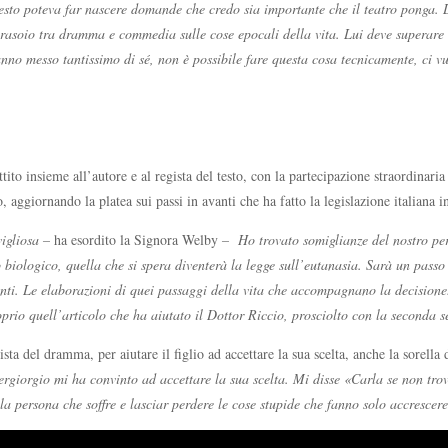
esto poteva far nascere domande che credo sia importante che il teatro ponga. L
el rasoio tra dramma e commedia sulle cose epocali della vita. Lui deve superare
hanno messo tantissimo di sé, non è possibile fare questa cosa tecnicamente, ci v
ttito insieme all’autore e al regista del testo, con la partecipazione straordinar
 aggiornando la platea sui passi in avanti che ha fatto la legislazione italiana 
vigliosa –
ha esordito la Signora Welby
– Ho trovato somiglianze del nostro perc
 biologico, quella che si spera diventerà la legge sull’eutanasia. Sarà un passo 
zienti. Le elaborazioni di quei passaggi della vita che accompagnano la decision
roprio quell’articolo che ha aiutato il Dottor Riccio, prosciolto con la seconda s
ta del dramma, per aiutare il figlio ad accettare la sua scelta, anche la sorella
iergiorgio mi ha convinto ad accettare la sua scelta. Mi disse «Carla se non tro
la persona che soffre e lasciar perdere le cose stupide che fanno solo accrescere