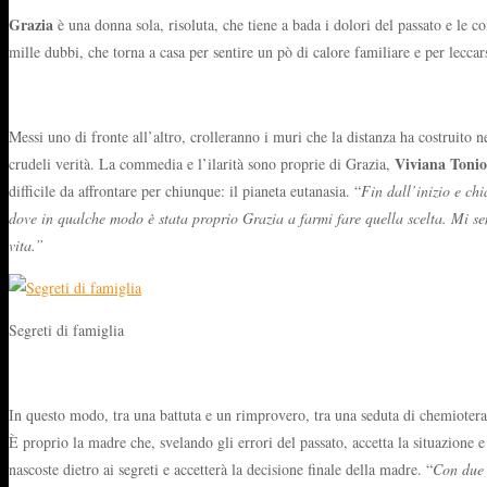
Grazia
è una donna sola, risoluta, che tiene a bada i dolori del passato e le co
mille dubbi, che torna a casa per sentire un pò di calore familiare e per leccars
Messi uno di fronte all’altro, crolleranno i muri che la distanza ha costruito n
Viviana Tonio
crudeli verità. La commedia e l’ilarità sono proprie di Grazia,
difficile da affrontare per chiunque: il pianeta eutanasia. “
Fin dall’inizio e chi
dove in qualche modo è stata proprio Grazia a farmi fare quella scelta. Mi se
vita.”
Segreti di famiglia
In questo modo, tra una battuta e un rimprovero, tra una seduta di chemioterapia
È proprio la madre che, svelando gli errori del passato, accetta la situazione 
nascoste dietro ai segreti e accetterà la decisione finale della madre. “
Con due 