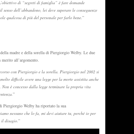
’obiettivo di “segreti di famiglia” è fare domande
 il senso dell’abbandono, lei deve superare le conseguenze
uole qualcosa di più del personale per farlo bene.
”
ia della madre e della sorella di Piergiorgio Welby. Le due
in merito all’argomento.
orso con Piergiorgio e la sorella. Piergiorgio nel 2002 si
molto difficile avere una legge per la morte assistita anche
e. Non è concesso dalla legge terminare la propria vita
entenza.
”
 di Piergiorgio Welby ha riportato la sua
viamo nessuno che lo fa, mi devi aiutare tu, perché io per
 il disagio.
”