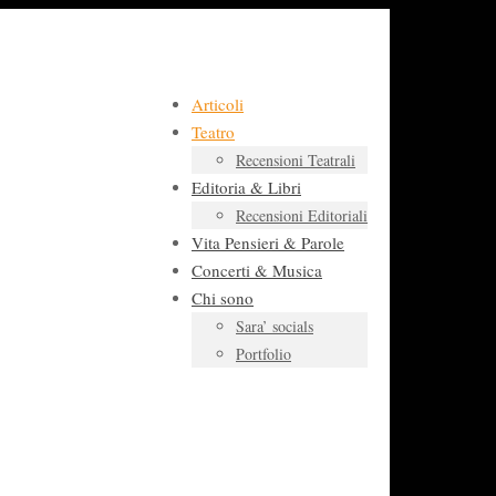
Articoli
Teatro
Recensioni Teatrali
Editoria & Libri
Recensioni Editoriali
Vita Pensieri & Parole
Concerti & Musica
Chi sono
Sara’ socials
Portfolio