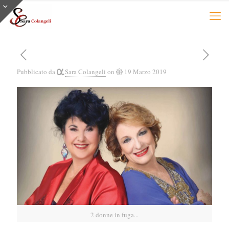
Pubblicato da
Sara Colangeli
on
19 Marzo 2019
2 donne in fuga...