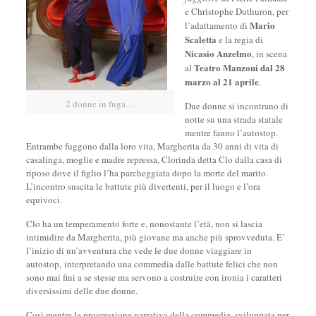
e Christophe Duthuron, per
Mario
l’adattamento di
Scaletta
e la regia di
Nicasio Anzelmo
, in scena
Teatro Manzoni dal 28
al
marzo al 21 aprile
.
2 donne in fuga…
Due donne si incontrano di
notte su una strada statale
mentre fanno l’autostop.
Entrambe fuggono dalla loro vita, Margherita da 30 anni di vita di
casalinga, moglie e madre repressa, Clorinda detta Clo dalla casa di
riposo dove il figlio l’ha parcheggiata dopo la morte del marito.
L’incontro suscita le battute più divertenti, per il luogo e l’ora
equivoci.
Clo ha un temperamento forte e, nonostante l’età, non si lascia
intimidire da Margherita, più giovane ma anche più sprovveduta. E’
l’inizio di un’avventura che vede le due donne viaggiare in
autostop, interpretando una commedia dalle battute felici che non
sono mai fini a se stesse ma servono a costruire con ironia i caratteri
diversissimi delle due donne.
Così mentre la progressione narrativa della commedia, sviluppata per