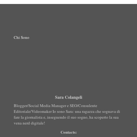
Chi Sono
Sara Colangeli
Blogger/Social Media Manager e SEO/Consulente
Editoriale/Videomaker Io sono Sara: una ragazza che sognava di
fare la giornalista e, inseguendo il suo sogno, ha scoperto la sua
vena nerd digitale!
Contacts: