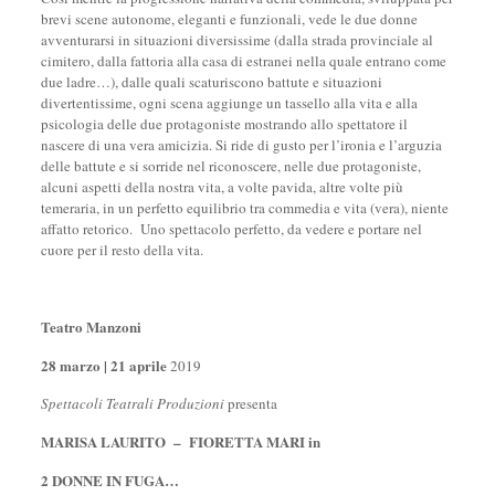
brevi scene autonome, eleganti e funzionali, vede le due donne
avventurarsi in situazioni diversissime (dalla strada provinciale al
cimitero, dalla fattoria alla casa di estranei nella quale entrano come
due ladre…), dalle quali scaturiscono battute e situazioni
divertentissime, ogni scena aggiunge un tassello alla vita e alla
psicologia delle due protagoniste mostrando allo spettatore il
nascere di una vera amicizia. Si ride di gusto per l’ironia e l’arguzia
delle battute e si sorride nel riconoscere, nelle due protagoniste,
alcuni aspetti della nostra vita, a volte pavida, altre volte più
temeraria, in un perfetto equilibrio tra commedia e vita (vera), niente
affatto retorico. Uno spettacolo perfetto, da vedere e portare nel
cuore per il resto della vita.
Teatro Manzoni
28 marzo | 21 aprile
2019
Spettacoli Teatrali Produzioni
presenta
MARISA LAURITO – FIORETTA MARI in
2 DONNE IN FUGA…