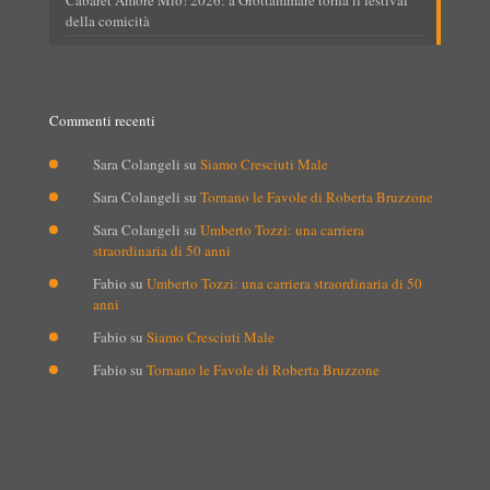
Cabaret Amore Mio! 2026: a Grottammare torna il festival
della comicità
Commenti recenti
Sara Colangeli
su
Siamo Cresciuti Male
Sara Colangeli
su
Tornano le Favole di Roberta Bruzzone
Sara Colangeli
su
Umberto Tozzi: una carriera
straordinaria di 50 anni
Fabio
su
Umberto Tozzi: una carriera straordinaria di 50
anni
Fabio
su
Siamo Cresciuti Male
Fabio
su
Tornano le Favole di Roberta Bruzzone